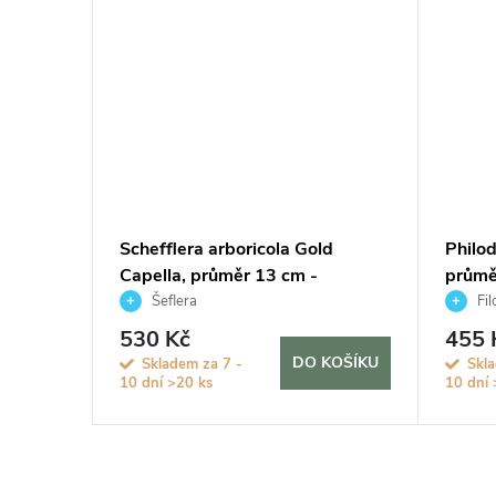
seana,
Schefflera arboricola Gold
Philo
ie
Capella, průměr 13 cm -
průmě
hydroponie
Šeflera
Fil
530 Kč
455 
KOŠÍKU
DO KOŠÍKU
Skladem za 7 -
Skla
10 dní
>20 ks
10 dní