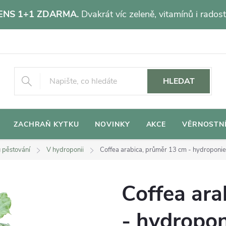
NS 1+1 ZDARMA.
Dvakrát víc zeleně, vitamínů i radost
HLEDAT
ZACHRAŇ KYTKU
NOVINKY
AKCE
VĚRNOSTN
 pěstování
V hydroponii
Coffea arabica, průměr 13 cm - hydroponi
Coffea ara
- hydropon