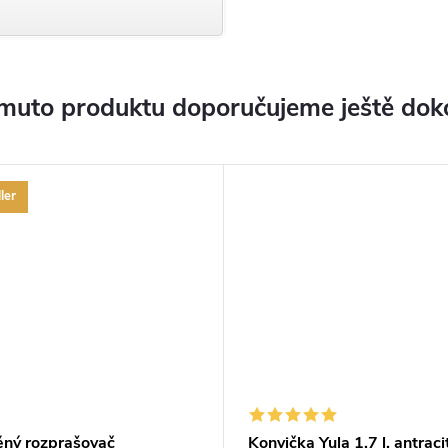
muto produktu doporučujeme ještě dok
ler
ěný rozprašovač
Konvička Yula 1,7 l, antrac