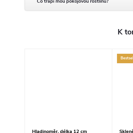
Co trápí mou pokojovou rostlinu?
K to
Bestsel
ZDARMA
ZDARMA
Hladinoměr, délka 12 cm
Sklen