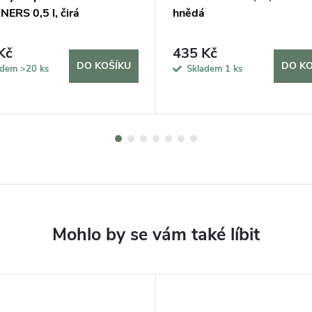
ERS 0,5 l, čirá
hnědá
Kč
435 Kč
DO KOŠÍKU
DO KO
adem
>20 ks
Skladem
1 ks