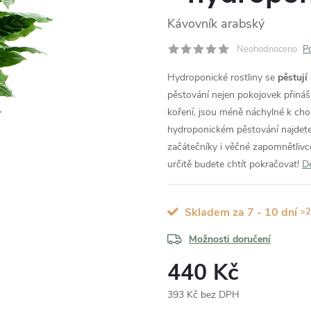
Kávovník arabský
Neohodnoceno
P
Hydroponické rostliny se
pěstují
pěstování nejen pokojovek přináš
koření, jsou méně náchylné k ch
hydroponickém pěstování najdet
začátečníky i věčné zapomnětlivc
určitě budete chtít pokračovat!
De
Skladem za 7 - 10 dní
>2
Možnosti doručení
440 Kč
393 Kč bez DPH
Měrná