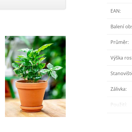
EAN
:
Balení ob
Průměr
:
Výška ros
Stanovišt
Zálivka
:
Použití
: