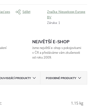
dací pes
Sdílet
Značka:
Nieuwkoop Europe
BV
Záruka
:
1
NEJVĚTŠÍ E-SHOP
alení
Jsme největší e-shop s pokojovkami
v ČR a předáváme vám zkušenosti
od roku 2009.
OUVISEJÍCÍ PRODUKTY
PODOBNÉ PRODUKTY
t
:
1.15 kg