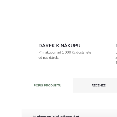
DÁREK K NÁKUPU
Při nákupu nad 1 000 Kč dostanete
U
od nás dárek.
z
1
POPIS PRODUKTU
RECENZE
Hydroponické pěstování