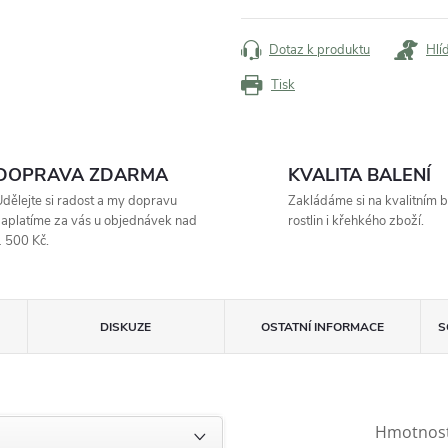
cena:
Dotaz k produktu
Hlí
Tisk
DOPRAVA ZDARMA
KVALITA BALENÍ
dělejte si radost a my dopravu
Zakládáme si na kvalitním b
aplatíme za vás u objednávek nad
rostlin i křehkého zboží.
 500 Kč.
DISKUZE
OSTATNÍ INFORMACE
S
Hmotnos