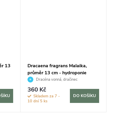
ěr 13
Dracaena fragrans Malaika,
Calathe
průměr 13 cm - hydroponie
- hydro
Dracéna vonná, dračinec
Kalat
360 Kč
595 K
ŠÍKU
DO KOŠÍKU
Skladem za 7 -
Sklade
10 dní
5 ks
10 dní
17