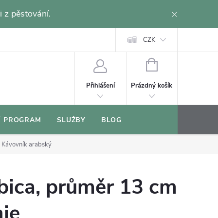
i z pěstování.
CZK
NÁKUPNÍ
KOŠÍK
Prázdný košík
Přihlášení
Í PROGRAM
SLUŽBY
BLOG
e
Kávovník arabský
bica, průměr 13 cm
ie