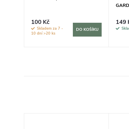
GARDN
100 Kč
149 
KOŠÍKU
Skladem za 7 -
Skl
DO KOŠÍKU
10 dní
>20 ks