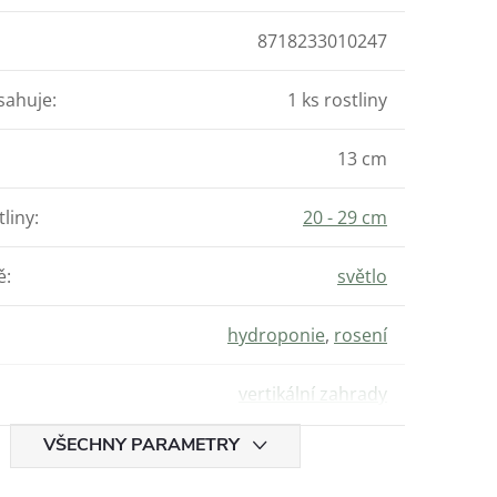
8718233010247
sahuje
:
1 ks rostliny
13 cm
tliny
:
20 - 29 cm
ě
:
světlo
hydroponie
,
rosení
vertikální zahrady
VŠECHNY PARAMETRY