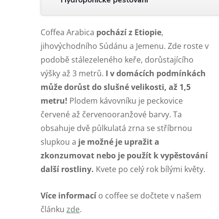
Coffea Arabica
pochází z Etiopie
,
jihovýchodního Súdánu a Jemenu. Zde roste v
podobě stálezeleného keře, dorůstajícího
výšky až 3 metrů.
I v domácích podmínkách
může dorůst do slušné velikosti, až 1,5
metru!
Plodem kávovníku je peckovice
červené až červenooranžové barvy. Ta
obsahuje dvě půlkulatá zrna se stříbrnou
slupkou a
je možné je upražit a
zkonzumovat nebo je použít k vypěstování
další rostliny.
Kvete po celý rok bílými květy.
Více informací
o coffee se dočtete v našem
článku
zde
.