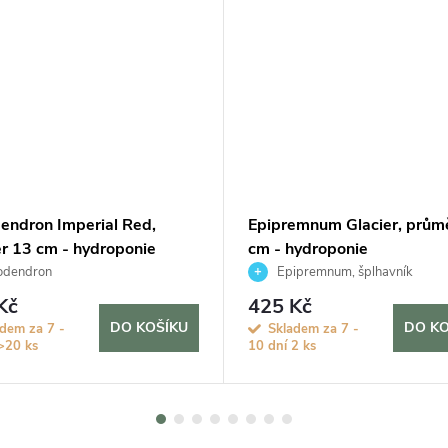
dendron Imperial Red,
Epipremnum Glacier, prům
r 13 cm - hydroponie
cm - hydroponie
odendron
Epipremnum, šplhavník
Kč
425 Kč
DO KOŠÍKU
DO KO
dem za 7 -
Skladem za 7 -
>20 ks
10 dní
2 ks