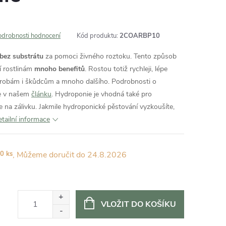
odrobnosti hodnocení
Kód produktu:
2COARBP10
 bez substrátu
za pomoci živného roztoku. Tento způsob
í rostlinám
mnoho benefitů
. Rostou totiž rychleji, lépe
orobám i škůdcům a mnoho dalšího. Podrobnosti o
e v našem
článku
. Hydroponie je vhodná také pro
e na zálivku. Jakmile hydroponické pěstování vyzkoušíte,
tailní informace
0 ks
24.8.2026
VLOŽIT DO KOŠÍKU