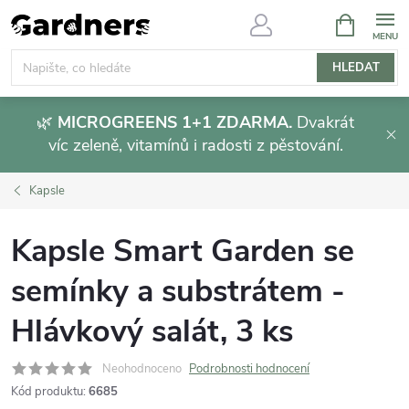
Přejít
NÁKUPNÍ
KOŠÍK
na
obsah
HLEDAT
🌿
MICROGREENS 1+1 ZDARMA.
Dvakrát
víc zeleně, vitamínů i radosti z pěstování.
Kapsle
Kapsle Smart Garden se
semínky a substrátem -
Hlávkový salát, 3 ks
Neohodnoceno
Podrobnosti hodnocení
Kód produktu:
6685