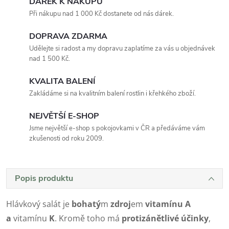
DÁREK K NÁKUPU
Při nákupu nad 1 000 Kč dostanete od nás dárek.
DOPRAVA ZDARMA
Udělejte si radost a my dopravu zaplatíme za vás u objednávek
nad 1 500 Kč.
KVALITA BALENÍ
Zakládáme si na kvalitním balení rostlin i křehkého zboží.
NEJVĚTŠÍ E-SHOP
Jsme největší e-shop s pokojovkami v ČR a předáváme vám
zkušenosti od roku 2009.
Popis produktu
Hlávkový salát je
bohatý
m
zdroj
em
vitamínu A
a
vitamínu
K
. Kromě toho má
protizánětlivé
účinky
,