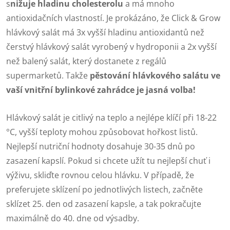
s
nižuje hladinu cholesterolu
a má mnoho
antioxidačních vlastností. Je prokázáno, že Click & Grow
hlávkový salát má 3x vyšší hladinu antioxidantů než
čerstvý hlávkový salát vyrobený v hydroponii a 2x vyšší
než balený salát, který dostanete z regálů
supermarketů. Takže
pěstování hlávkového salátu ve
vaší vnitřní bylinkové zahrádce je jasná volba!
Hlávkový salát je citlivý na teplo a nejlépe klíčí při 18-22
°C, vyšší teploty mohou způsobovat hořkost listů.
Nejlepší nutriční hodnoty dosahuje 30-35 dnů po
zasazení kapslí. Pokud si chcete užít tu nejlepší chuť i
výživu, skliďte rovnou celou hlávku. V případě, že
preferujete sklízení po jednotlivých listech, začněte
sklízet 25. den od zasazení kapsle, a tak pokračujte
maximálně do 40. dne od výsadby.