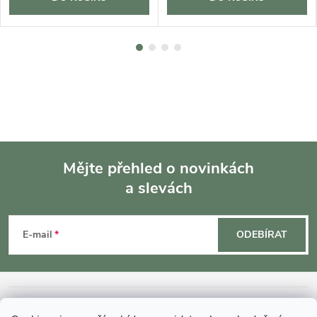
Mějte přehled o novinkách
a slevách
Z
á
E-mail
ODEBÍRAT
p
a
INFORMACE O NÁKUPU