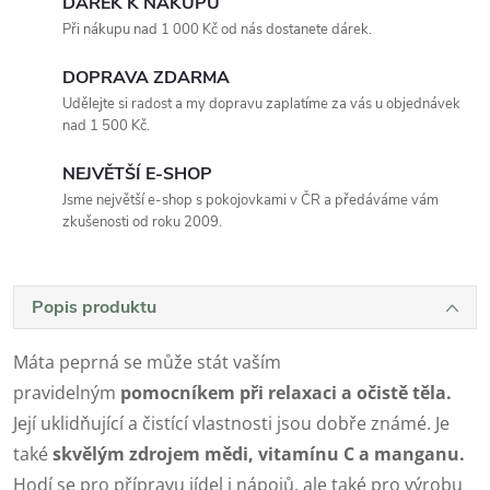
DÁREK K NÁKUPU
Při nákupu nad 1 000 Kč od nás dostanete dárek.
DOPRAVA ZDARMA
Udělejte si radost a my dopravu zaplatíme za vás u objednávek
nad 1 500 Kč.
NEJVĚTŠÍ E-SHOP
Jsme největší e-shop s pokojovkami v ČR a předáváme vám
zkušenosti od roku 2009.
Popis produktu
Máta peprná se může stát vaším
pravidelným
pomocníkem při relaxaci a očistě těla.
Její uklidňující a čistící vlastnosti jsou dobře známé. Je
také
skvělým zdrojem mědi, vitamínu C a manganu.
Hodí se pro přípravu jídel i nápojů, ale také pro výrobu