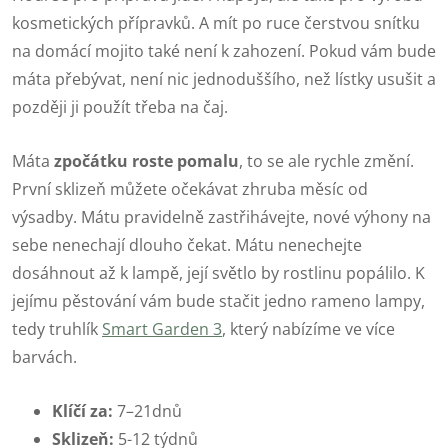
kosmetických přípravků. A mít po ruce čerstvou snítku
na domácí mojito také není k zahození. Pokud vám bude
máta přebývat, není nic jednoduššího, než lístky usušit a
později ji použít třeba na čaj.
Máta
zpočátku roste pomalu
, to se ale rychle změní.
První sklizeň můžete očekávat zhruba měsíc od
výsadby. Mátu pravidelně zastřihávejte, nové výhony na
sebe nenechají dlouho čekat. Mátu nenechejte
dosáhnout až k lampě, její světlo by rostlinu popálilo. K
jejímu pěstování vám bude stačit jedno rameno lampy,
tedy truhlík
Smart Garden 3
, který nabízíme ve více
barvách.
Klíčí za:
7–21dnů
Sklizeň:
5-12 týdnů