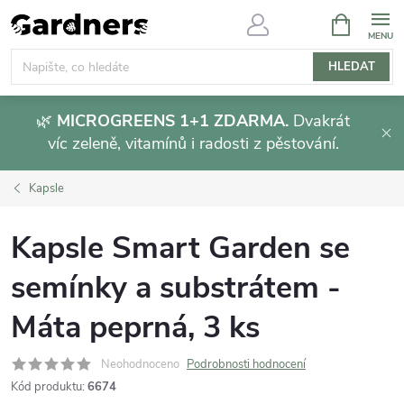
Přejít
NÁKUPNÍ
KOŠÍK
na
obsah
HLEDAT
🌿
MICROGREENS 1+1 ZDARMA.
Dvakrát
víc zeleně, vitamínů i radosti z pěstování.
Kapsle
Kapsle Smart Garden se
semínky a substrátem -
Máta peprná, 3 ks
Neohodnoceno
Podrobnosti hodnocení
Kód produktu:
6674