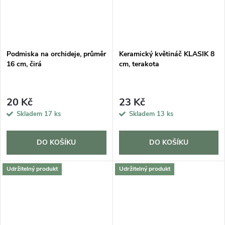
Podmiska na orchideje, průměr
Keramický květináč KLASIK 8
16 cm, čirá
cm, terakota
20 Kč
23 Kč
Skladem
17 ks
Skladem
13 ks
DO KOŠÍKU
DO KOŠÍKU
Udržitelný produkt
Udržitelný produkt