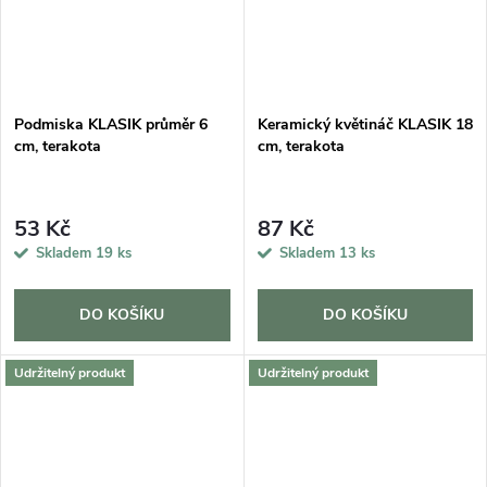
Podmiska KLASIK průměr 6
Keramický květináč KLASIK 18
cm, terakota
cm, terakota
53 Kč
87 Kč
Skladem
19 ks
Skladem
13 ks
DO KOŠÍKU
DO KOŠÍKU
Udržitelný produkt
Udržitelný produkt