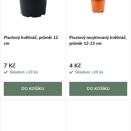
t
ů
ů
Plastový květináč, průměr 12
Plastový recyklovaný květináč,
cm
průměr 12-13 cm
7 Kč
4 Kč
Skladem
>20 ks
Skladem
>20 ks
DO KOŠÍKU
DO KOŠÍKU