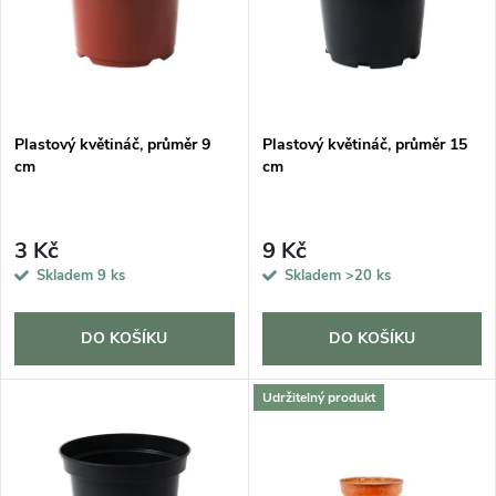
p
n
i
í
s
p
Plastový květináč, průměr 9
Plastový květináč, průměr 15
cm
cm
p
r
r
3 Kč
9 Kč
o
Skladem
9 ks
Skladem
>20 ks
o
d
d
DO KOŠÍKU
DO KOŠÍKU
u
u
Udržitelný produkt
k
k
t