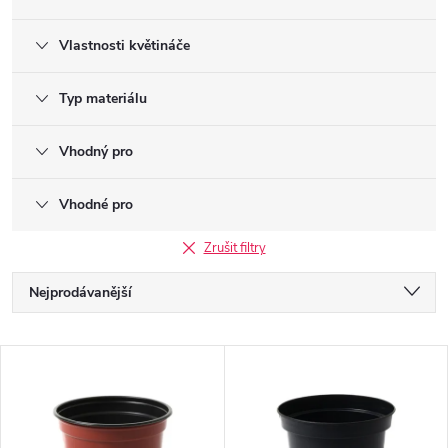
Vlastnosti květináče
Typ materiálu
Vhodný pro
Vhodné pro
Zrušit filtry
Ř
Nejprodávanější
a
Nejlevnější
V
Nejdražší
z
ý
Abecedně
e