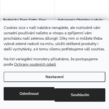
Podmiska Terra Cotta, Grey,
Aglaonema Christina v obalu
průměr 32 cm
Natural - hydroponie
Cookies sice v naší nabídce nenajdete, ale rozhodně vám
usnadní používání našeho e-shopu a zpříjemní vám
Aglaonema, Spící panna
procházku naší zelenou džunglí. Díky nim si můžete třeba
365 Kč
2 340 Kč
vybrat zelené radosti na míru, uložit oblíbené produkty i
další vychytávky, a k tomu všemu potřebujeme váš souhlas.
Skladem za 7 - 10 dní
8 ks
Skladem za 7 - 10 dní
5 ks
Na list variegátní monstery přísaháme, že postupujeme
DO KOŠÍKU
DO KOŠÍKU
podle
Ochrany osobních údajů
Nastavení
Odmítnout
Souhlasím