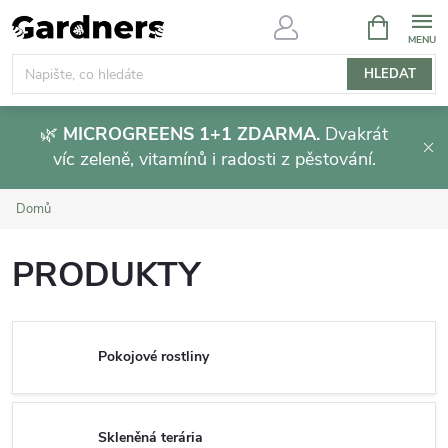
Přejít
NÁKUPNÍ
KOŠÍK
na
obsah
HLEDAT
🌿
MICROGREENS 1+1 ZDARMA.
Dvakrát
víc zeleně, vitamínů i radosti z pěstování.
Domů
PRODUKTY
Pokojové rostliny
Skleněná terária