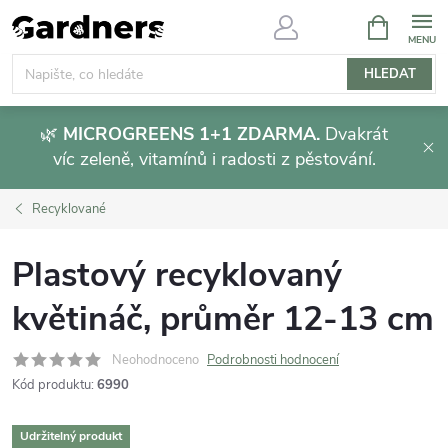
Přejít
NÁKUPNÍ
KOŠÍK
na
obsah
HLEDAT
🌿
MICROGREENS 1+1 ZDARMA.
Dvakrát
víc zeleně, vitamínů i radosti z pěstování.
Recyklované
Plastový recyklovaný
květináč, průměr 12-13 cm
Neohodnoceno
Podrobnosti hodnocení
Kód produktu:
6990
Udržitelný produkt