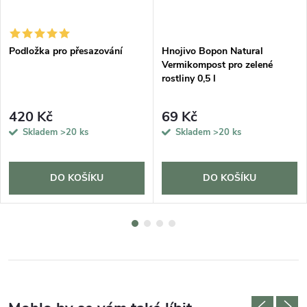
DARMA
Podložka pro přesazování
Hnojivo Bopon Natural
Vermikompost pro zelené
rostliny 0,5 l
420 Kč
69 Kč
Skladem
>20 ks
Skladem
>20 ks
DO KOŠÍKU
DO KOŠÍKU