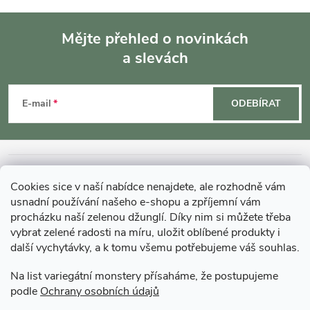
Mějte přehled o novinkách
a slevách
Z
á
E-mail
ODEBÍRAT
p
a
INFORMACE O NÁKUPU
Cookies sice v naší nabídce nenajdete, ale rozhodně vám
t
usnadní používání našeho e-shopu a zpříjemní vám
MOHLO BY VÁS ZAJÍMAT
procházku naší zelenou džunglí. Díky nim si můžete třeba
í
vybrat zelené radosti na míru, uložit oblíbené produkty i
další vychytávky, a k tomu všemu potřebujeme váš souhlas.
O GARDNERS
Na list variegátní monstery přísaháme, že postupujeme
podle
Ochrany osobních údajů
Gardners Design - Projekt, realizace a údržba zahrad a interiérů