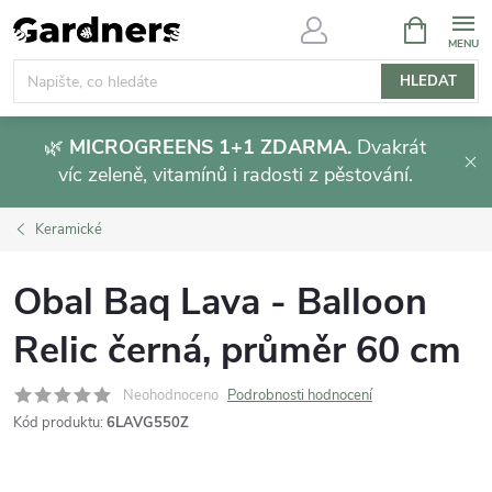
Přejít
NÁKUPNÍ
KOŠÍK
na
obsah
HLEDAT
🌿
MICROGREENS 1+1 ZDARMA.
Dvakrát
víc zeleně, vitamínů i radosti z pěstování.
Keramické
Obal Baq Lava - Balloon
Relic černá, průměr 60 cm
Neohodnoceno
Podrobnosti hodnocení
Kód produktu:
6LAVG550Z