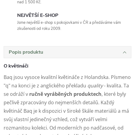
nad 1 500 Kč.
NEJVĚTŠÍ E-SHOP
Jsme největší e-shop s pokojovkami v ČR a předáváme vám
zkušenosti od roku 2009.
Popis produktu
O květináči
Baq jsou vysoce kvalitní květináče z Holandska. Písmeno
"q" na konci je z anglického překladu
quality
- kvalita. Ta
se odráží v
ručně vyráběných produktech
, které byly
pečlivě zpracovány do nejmenších detailů. Každý
květináč Baq je k dispozici v široké škále materiálů a má
svůj vlastní jedinečný vzhled, což vytváří velmi
rozmanitou kolekci. Od moderních po nadčasové, od