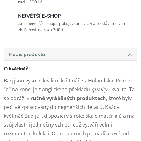
nad 1 500 Kč.
NEJVĚTŠÍ E-SHOP
Jsme největší e-shop s pokojovkami v ČR a předáváme vám
zkušenosti od roku 2009.
Popis produktu
O květináči
Baq jsou vysoce kvalitní květináče z Holandska. Písmeno
"q" na konci je z anglického překladu
quality
- kvalita. Ta
se odráží v
ručně vyráběných produktech
, které byly
pečlivě zpracovány do nejmenších detailů. Každý
květináč Baq je k dispozici v široké škále materiálů a má
svůj vlastní jedinečný vzhled, což vytváří velmi
rozmanitou kolekci. Od moderních po nadčasové, od