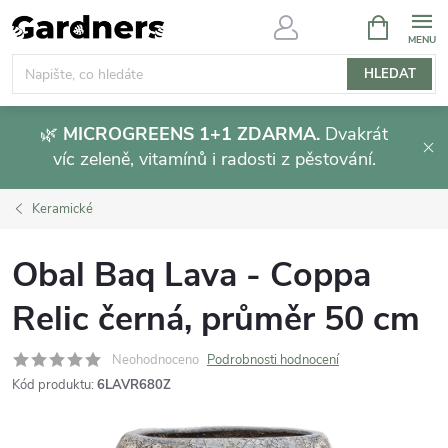
Přejít
NÁKUPNÍ
KOŠÍK
na
obsah
HLEDAT
🌿
MICROGREENS 1+1 ZDARMA.
Dvakrát
víc zeleně, vitamínů i radosti z pěstování.
Keramické
Obal Baq Lava - Coppa
Relic černá, průměr 50 cm
Neohodnoceno
Podrobnosti hodnocení
Kód produktu:
6LAVR680Z