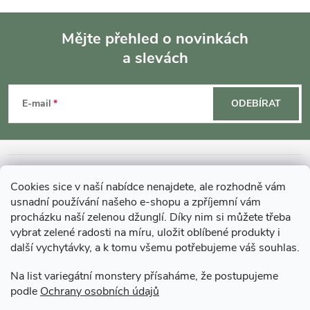
Mějte přehled o novinkách
a slevách
Z
á
E-mail
ODEBÍRAT
p
a
INFORMACE O NÁKUPU
Cookies sice v naší nabídce nenajdete, ale rozhodně vám
t
usnadní používání našeho e-shopu a zpříjemní vám
MOHLO BY VÁS ZAJÍMAT
procházku naší zelenou džunglí. Díky nim si můžete třeba
í
vybrat zelené radosti na míru, uložit oblíbené produkty i
další vychytávky, a k tomu všemu potřebujeme váš souhlas.
O GARDNERS
Na list variegátní monstery přísaháme, že postupujeme
podle
Ochrany osobních údajů
Gardners Design - Projekt, realizace a údržba zahrad a interiérů