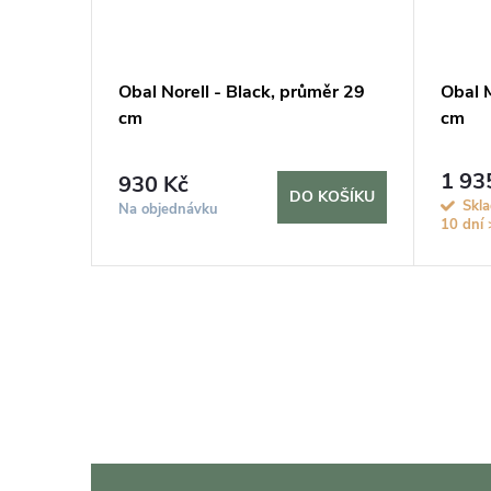
d,
Obal Norell - Black, průměr 29
Obal M
cm
cm
1 93
930 Kč
DO KOŠÍKU
KOŠÍKU
Skla
Na objednávku
10 dní