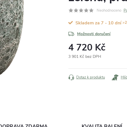
Neohodnoceno
P
Skladem za 7 - 10 dní
>2
Možnosti doručení
4 720 Kč
3 901 Kč bez DPH
Měrná
cena:
Dotaz k produktu
Hlí
DOPRAVA ZDARMA
KVALITA BALENÍ