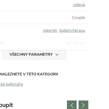
zelená
Couple
exteriér
,
balkón/terasa
ěru
:
40 - 49 cm
VŠECHNY PARAMETRY
NALEZNETE V TÉTO KATEGORII
ké květináče
oupit