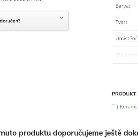
Barva
:
 doručen?
Tvar
:
Umístění
:
Dle prům
PRODUKT 
Keramic
muto produktu doporučujeme ještě dok