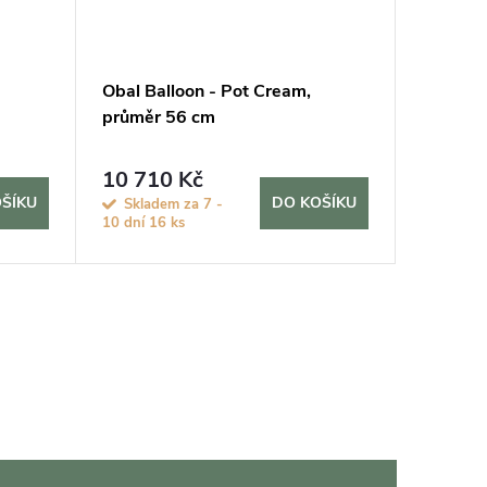
Obal Balloon - Pot Cream,
Obal Ry
průměr 56 cm
36 cm
10 710 Kč
1 460
ŠÍKU
DO KOŠÍKU
Skladem za 7 -
Na objed
10 dní
16 ks