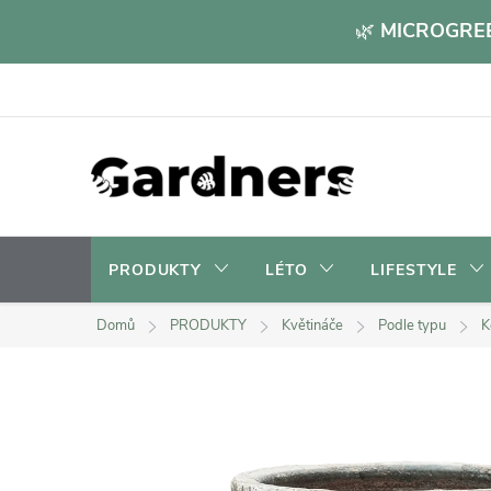
Přejít
🌿
MICROGREE
na
obsah
PRODUKTY
LÉTO
LIFESTYLE
Domů
PRODUKTY
Květináče
Podle typu
K