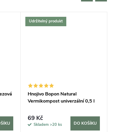
Udržitelný produkt
Český vý
Bestselle
Tip na d
Udržitel
rezová
Hnojivo Bopon Natural
Podložk
Vermikompost univerzální 0,5 l
69 Kč
420 K
ŠÍKU
DO KOŠÍKU
Skladem
>20 ks
Sklad