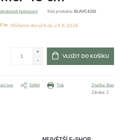
odrobnosti hodnocení
Kód produktu:
6LAVC420J
0 ks
24.8.2026
VLOŽIT DO KOŠÍKU
dací pes
Sdílet
Tisk
Značka:
Baq
Záruka
:
2
NEJVĚTŠÍ E-SHOP