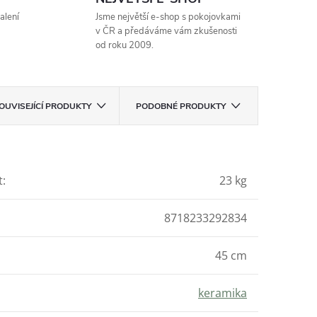
alení
Jsme největší e-shop s pokojovkami
v ČR a předáváme vám zkušenosti
od roku 2009.
OUVISEJÍCÍ PRODUKTY
PODOBNÉ PRODUKTY
t
:
23 kg
8718233292834
45 cm
keramika