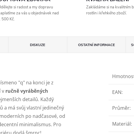
dělejte si radost a my dopravu
Zakládáme si na kvalitním b
aplatíme za vás u objednávek nad
rostlin i křehkého zboží.
 500 Kč.
DISKUZE
OSTATNÍ INFORMACE
S
Hmotnos
Písmeno "q" na konci je z
í v
ručně vyráběných
EAN
:
ejmenších detailů. Každý
lů a má svůj vlastní jedinečný
Průměr
:
Od moderních po nadčasové, od
Materiál
:
 decentní minimalismus. Pro
teriéru dodá šmrnc!