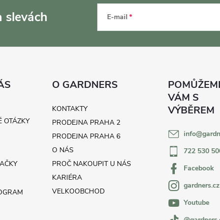
a slevách
E-mail
ÁS
O GARDNERS
KONTAKTY
É OTÁZKY
PRODEJNA PRAHA 2
info
@
gardn
H
PRODEJNA PRAHA 6
O NÁS
722 530 50
AČKY
PROČ NAKOUPIT U NÁS
Facebook
KARIÉRA
gardners.cz
VELKOOBCHOD
ROGRAM
Youtube
@gardners.