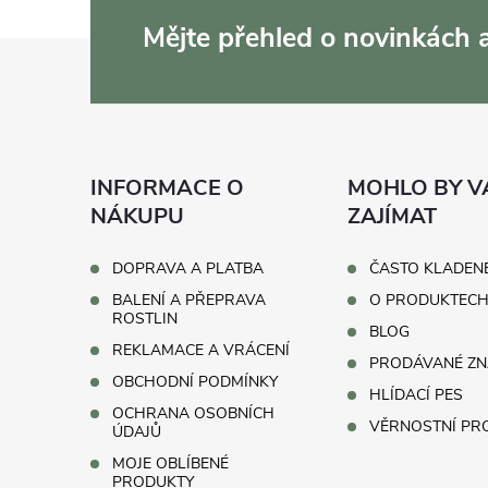
Mějte přehled o novinkách
Z
á
p
INFORMACE O
MOHLO BY V
a
NÁKUPU
ZAJÍMAT
t
DOPRAVA A PLATBA
ČASTO KLADEN
BALENÍ A PŘEPRAVA
O PRODUKTEC
í
ROSTLIN
BLOG
REKLAMACE A VRÁCENÍ
PRODÁVANÉ ZN
OBCHODNÍ PODMÍNKY
HLÍDACÍ PES
OCHRANA OSOBNÍCH
VĚRNOSTNÍ P
ÚDAJŮ
MOJE OBLÍBENÉ
PRODUKTY