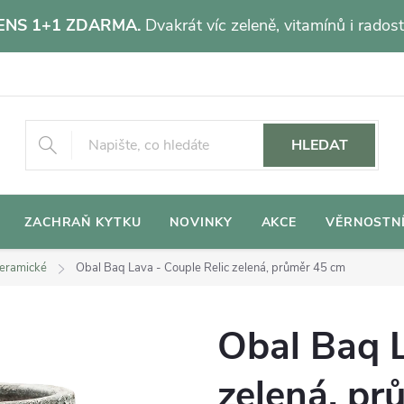
NS 1+1 ZDARMA.
Dvakrát víc zeleně, vitamínů i radost
HLEDAT
ZACHRAŇ KYTKU
NOVINKY
AKCE
VĚRNOSTN
eramické
Obal Baq Lava - Couple Relic zelená, průměr 45 cm
Obal Baq L
zelená, pr