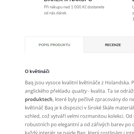
Při nákupu nad 1 000 Kč dostanete
U
od nás dárek.
z
1
POPIS PRODUKTU
RECENZE
O květináči
Baq jsou vysoce kvalitní květináče z Holandska. 
anglického překladu
quality
- kvalita. Ta se odráž
produktech
, které byly pečlivě zpracovány do n
květináč Baq je k dispozici v široké škále materiá
vzhled, což vytváří velmi rozmanitou kolekci. 
robustních po elegantní a od zářivých barev po
každý interiér se najde Baq, který rostlinám i in