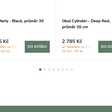
arly - Black, průměr 30
Obal Cylinder - Deep Red,
průměr 30 cm
5 Kč
2 785 Kč
DO KOŠÍKU
DO KO
dem za 7 -
Skladem za 7 -
>20 ks
10 dní
>20 ks