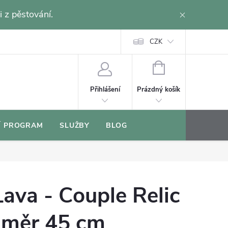
i z pěstování.
CZK
NÁKUPNÍ
KOŠÍK
Prázdný košík
Přihlášení
Í PROGRAM
SLUŽBY
BLOG
ava - Couple Relic
ůměr 45 cm