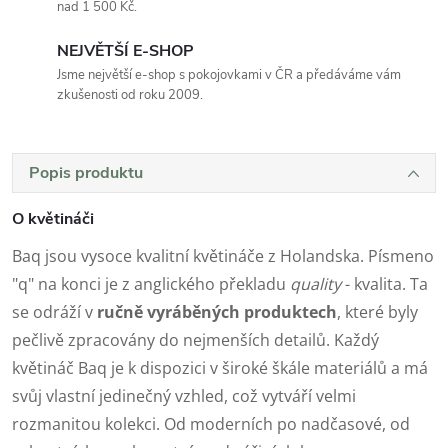
nad 1 500 Kč.
NEJVĚTŠÍ E-SHOP
Jsme největší e-shop s pokojovkami v ČR a předáváme vám
zkušenosti od roku 2009.
Popis produktu
O květináči
Baq jsou vysoce kvalitní květináče z Holandska. Písmeno
"q" na konci je z anglického překladu
quality
- kvalita. Ta
se odráží v
ručně vyráběných produktech
, které byly
pečlivě zpracovány do nejmenších detailů. Každý
květináč Baq je k dispozici v široké škále materiálů a má
svůj vlastní jedinečný vzhled, což vytváří velmi
rozmanitou kolekci. Od moderních po nadčasové, od