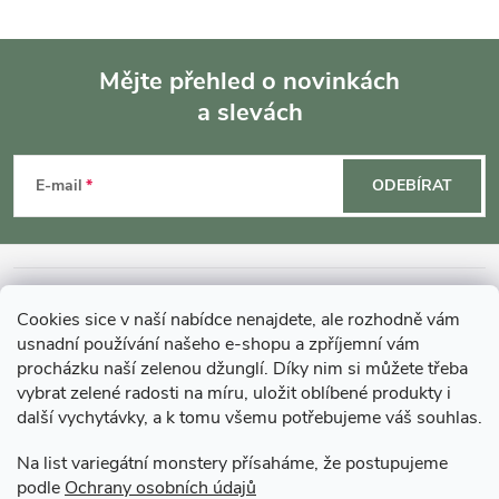
Mějte přehled o novinkách
a slevách
Z
á
E-mail
ODEBÍRAT
p
a
INFORMACE O NÁKUPU
Cookies sice v naší nabídce nenajdete, ale rozhodně vám
t
usnadní používání našeho e-shopu a zpříjemní vám
MOHLO BY VÁS ZAJÍMAT
procházku naší zelenou džunglí. Díky nim si můžete třeba
í
vybrat zelené radosti na míru, uložit oblíbené produkty i
další vychytávky, a k tomu všemu potřebujeme váš souhlas.
O GARDNERS
Na list variegátní monstery přísaháme, že postupujeme
podle
Ochrany osobních údajů
Gardners Design - Projekt, realizace a údržba zahrad a interiérů