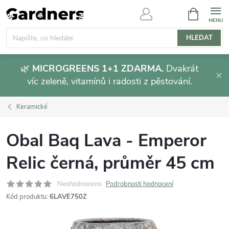
Přejít
NÁKUPNÍ
KOŠÍK
na
obsah
HLEDAT
🌿
MICROGREENS 1+1 ZDARMA.
Dvakrát
víc zeleně, vitamínů i radosti z pěstování.
Keramické
Obal Baq Lava - Emperor
Relic černá, průměr 45 cm
Neohodnoceno
Podrobnosti hodnocení
Kód produktu:
6LAVE750Z