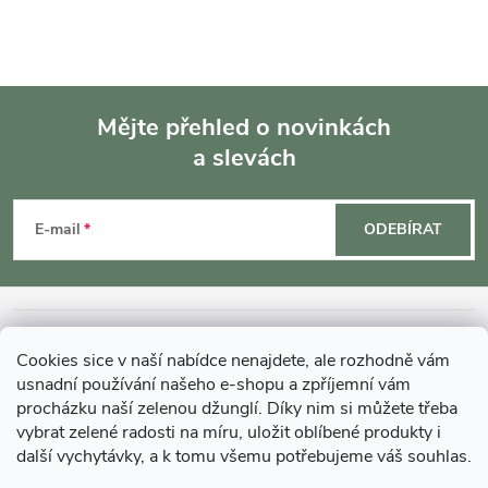
Mějte přehled o novinkách
a slevách
Z
á
E-mail
ODEBÍRAT
p
a
INFORMACE O NÁKUPU
Cookies sice v naší nabídce nenajdete, ale rozhodně vám
t
usnadní používání našeho e-shopu a zpříjemní vám
MOHLO BY VÁS ZAJÍMAT
procházku naší zelenou džunglí. Díky nim si můžete třeba
í
vybrat zelené radosti na míru, uložit oblíbené produkty i
další vychytávky, a k tomu všemu potřebujeme váš souhlas.
O GARDNERS