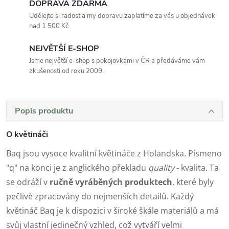
DOPRAVA ZDARMA
Udělejte si radost a my dopravu zaplatíme za vás u objednávek
nad 1 500 Kč.
NEJVĚTŠÍ E-SHOP
Jsme největší e-shop s pokojovkami v ČR a předáváme vám
zkušenosti od roku 2009.
Popis produktu
O květináči
Baq jsou vysoce kvalitní květináče z Holandska. Písmeno
"q" na konci je z anglického překladu
quality
- kvalita. Ta
se odráží v
ručně vyráběných produktech
, které byly
pečlivě zpracovány do nejmenších detailů. Každý
květináč Baq je k dispozici v široké škále materiálů a má
svůj vlastní jedinečný vzhled, což vytváří velmi