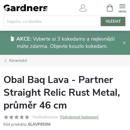
Přejít
NÁKUPNÍ
KOŠÍK
na
obsah
HLEDAT
🪴 AKCE:
Vyberte si 3 kokedamy a nejlevnější
máte zdarma. Objevte kouzlo kokedam.
Keramické
Obal Baq Lava - Partner
Straight Relic Rust Metal,
průměr 46 cm
Neohodnoceno
Podrobnosti hodnocení
Kód produktu:
6LAVP850M