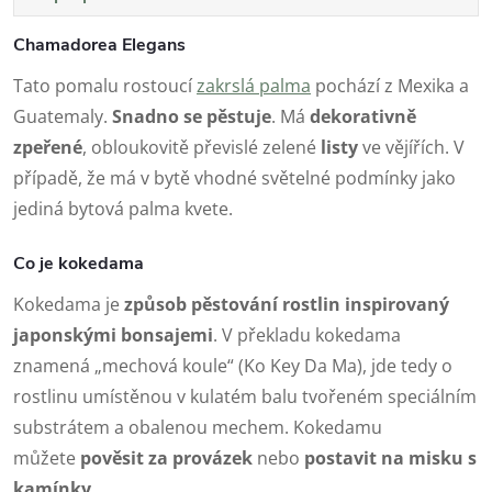
Chamadorea Elegans
Tato pomalu rostoucí
zakrslá palma
pochází z Mexika a
Guatemaly.
Snadno se pěstuje
. Má
dekorativně
zpeřené
, obloukovitě převislé zelené
listy
ve vějířích. V
případě, že má v bytě vhodné světelné podmínky jako
jediná bytová palma kvete.
Co je kokedama
Kokedama je
způsob pěstování rostlin inspirovaný
japonskými bonsajemi
. V překladu kokedama
znamená „mechová koule“ (Ko Key Da Ma), jde tedy o
rostlinu umístěnou v kulatém balu tvořeném speciálním
substrátem a obalenou mechem. Kokedamu
můžete
pověsit za
provázek
nebo
postavit na
misku
s
kamínky
.