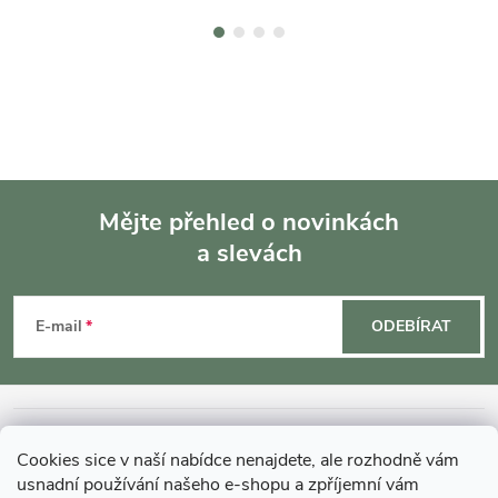
Mějte přehled o novinkách
a slevách
Z
á
E-mail
ODEBÍRAT
p
a
INFORMACE O NÁKUPU
Cookies sice v naší nabídce nenajdete, ale rozhodně vám
t
usnadní používání našeho e-shopu a zpříjemní vám