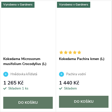
Vyrobeno v Gardners
Vyrobeno v Gardners
Kokedama Microsorum
Kokedama Pachira kmen (L)
musifolium Crocodyllus (L)
Hnědovka křídlatá
Pachira vodní
1 265 Kč
1 440 Kč
Skladem
1 ks
Skladem
DO KOŠÍKU
DO KOŠÍKU