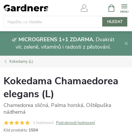
Přejít
NÁKUPNÍ
KOŠÍK
na
obsah
HLEDAT
🌿
MICROGREENS 1+1 ZDARMA.
Dvakrát
víc zeleně, vitamínů i radosti z pěstování.
Kokedamy (L)
Kokedama Chamaedorea
elegans (L)
Chamedorea sličná, Palma horská, Oštěpuška
nádherná
1 hodnocení
Podrobnosti hodnocení
Kód produktu:
1504