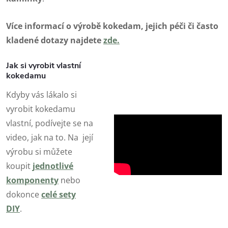
Více informací o výrobě kokedam, jejich péči či často
kladené dotazy najdete
zde
.
Jak si vyrobit vlastní
kokedamu
Kdyby vás lákalo si
vyrobit kokedamu
vlastní, podívejte se na
video, jak na to. Na její
výrobu si můžete
koupit
jednotlivé
komponenty
nebo
dokonce
celé sety
DIY
.