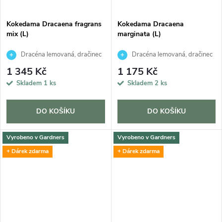
Kokedama Dracaena fragrans
Kokedama Dracaena
mix (L)
marginata (L)
Dracéna lemovaná, dračinec
Dracéna lemovaná, dračinec
1 345 Kč
1 175 Kč
Skladem
1 ks
Skladem
2 ks
DO KOŠÍKU
DO KOŠÍKU
Vyrobeno v Gardners
Vyrobeno v Gardners
+ Dárek zdarma
+ Dárek zdarma