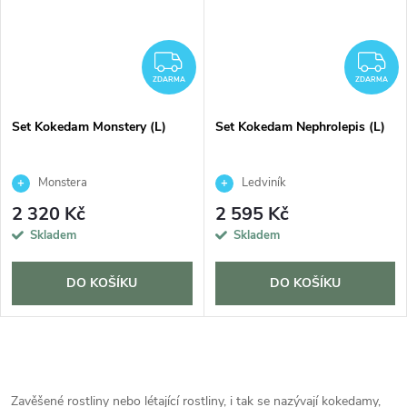
ZDARMA
Z
ZDARMA
ZDARMA
Set Kokedam Monstery (L)
Set Kokedam Nephrolepis (L)
Monstera
Ledviník
2 320 Kč
2 595 Kč
Skladem
Skladem
DO KOŠÍKU
DO KOŠÍKU
O
v
Zavěšené rostliny nebo létající rostliny, i tak se nazývají kokedamy,