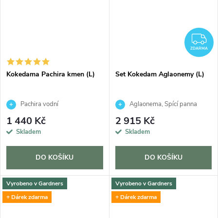
Z
ZDARMA
Kokedama Pachira kmen (L)
Set Kokedam Aglaonemy (L)
Pachira vodní
Aglaonema, Spící panna
1 440 Kč
2 915 Kč
Skladem
Skladem
DO KOŠÍKU
DO KOŠÍKU
Vyrobeno v Gardners
Vyrobeno v Gardners
+ Dárek zdarma
+ Dárek zdarma