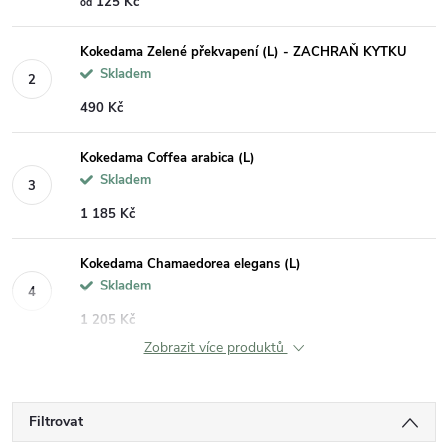
125 Kč
od
Kokedama Zelené překvapení (L) - ZACHRAŇ KYTKU
Skladem
490 Kč
Kokedama Coffea arabica (L)
Skladem
1 185 Kč
Kokedama Chamaedorea elegans (L)
Skladem
1 205 Kč
Zobrazit více produktů
Filtrovat