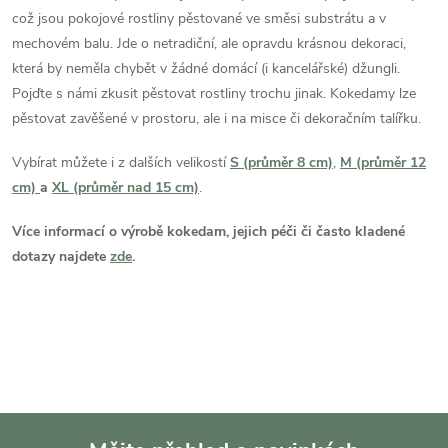
což jsou pokojové rostliny pěstované ve směsi substrátu a v
l
mechovém balu. Jde o netradiční, ale opravdu krásnou dekoraci,
á
která by neměla chybět v žádné domácí (i kancelářské) džungli.
Pojďte s námi zkusit pěstovat rostliny trochu jinak. Kokedamy lze
d
pěstovat zavěšené v prostoru, ale i na misce či dekoračním talířku.
a
Vybírat můžete i z dalších velikostí
S (průměr 8 cm)
,
M (průměr 12
cm)
a
XL (průměr nad 15 cm)
.
c
í
Více informací o výrobě kokedam, jejich péči či často kladené
dotazy najdete
zde
.
p
r
v
k
y