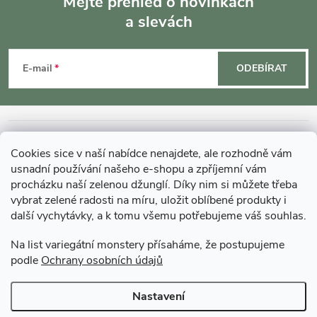
Mějte přehled o novinkách
v
a slevách
Z
ý
á
E-mail
ODEBÍRAT
p
p
i
s
a
INFORMACE O NÁKUPU
Cookies sice v naší nabídce nenajdete, ale rozhodně vám
u
t
usnadní používání našeho e-shopu a zpříjemní vám
MOHLO BY VÁS ZAJÍMAT
procházku naší zelenou džunglí. Díky nim si můžete třeba
í
vybrat zelené radosti na míru, uložit oblíbené produkty i
další vychytávky, a k tomu všemu potřebujeme váš souhlas.
O GARDNERS
Na list variegátní monstery přísaháme, že postupujeme
podle
Ochrany osobních údajů
Gardners Design - Projekt, realizace a údržba zahrad a interiérů
Nastavení
Copyright 2026
Gardners-eshop.cz
. Všechna práva vyhrazena.
Upravit