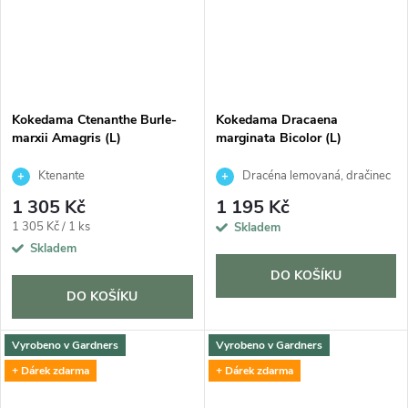
Kokedama Ctenanthe Burle-
Kokedama Dracaena
marxii Amagris (L)
marginata Bicolor (L)
Ktenante
Dracéna lemovaná, dračinec
1 305 Kč
1 195 Kč
Měrná
1 305 Kč / 1 ks
Skladem
cena:
Skladem
DO KOŠÍKU
DO KOŠÍKU
Vyrobeno v Gardners
Vyrobeno v Gardners
+ Dárek zdarma
+ Dárek zdarma