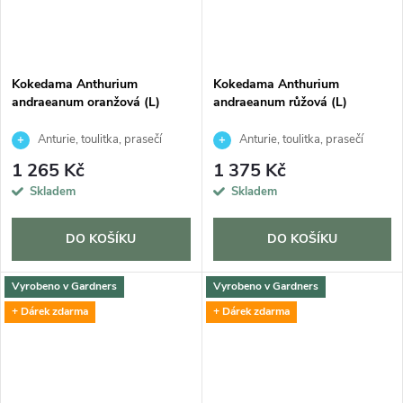
Kokedama Anthurium
Kokedama Anthurium
andraeanum oranžová (L)
andraeanum růžová (L)
Anturie, toulitka, prasečí
Anturie, toulitka, prasečí
ocásek
ocásek
1 265 Kč
1 375 Kč
Skladem
Skladem
DO KOŠÍKU
DO KOŠÍKU
Vyrobeno v Gardners
Vyrobeno v Gardners
+ Dárek zdarma
+ Dárek zdarma