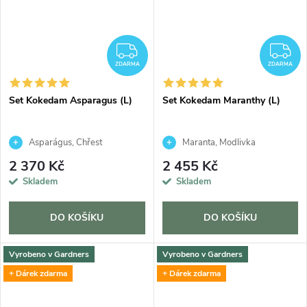
ZDARMA
Z
ZDARMA
ZDARMA
Set Kokedam Asparagus (L)
Set Kokedam Maranthy (L)
Asparágus, Chřest
Maranta, Modlivka
2 370 Kč
2 455 Kč
Skladem
Skladem
DO KOŠÍKU
DO KOŠÍKU
Vyrobeno v Gardners
Vyrobeno v Gardners
+ Dárek zdarma
+ Dárek zdarma