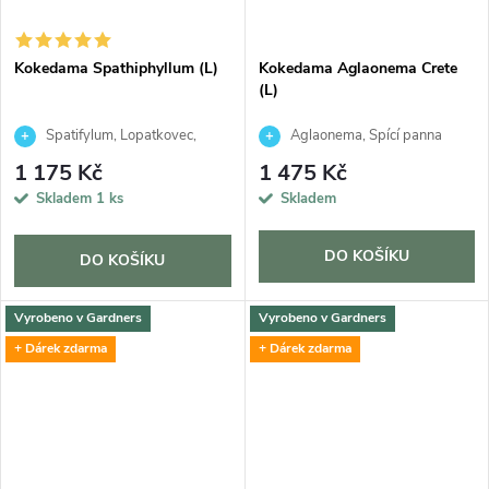
Kokedama Spathiphyllum (L)
Kokedama Aglaonema Crete
(L)
Spatifylum, Lopatkovec,
Aglaonema, Spící panna
Toulcovka
1 175 Kč
1 475 Kč
Skladem
1 ks
Skladem
DO KOŠÍKU
DO KOŠÍKU
Vyrobeno v Gardners
Vyrobeno v Gardners
+ Dárek zdarma
+ Dárek zdarma