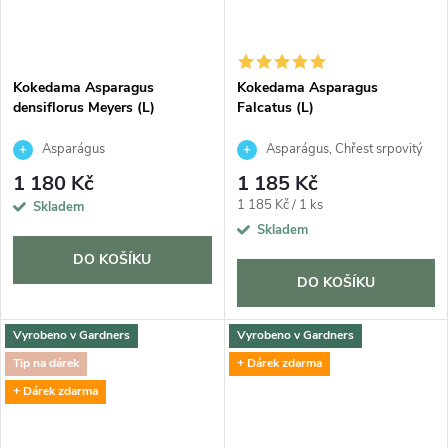
Kokedama Asparagus
Kokedama Asparagus
densiflorus Meyers (L)
Falcatus (L)
Asparágus
Asparágus, Chřest srpovitý
1 180 Kč
1 185 Kč
Měrná
1 185 Kč / 1 ks
Skladem
cena:
Skladem
DO KOŠÍKU
DO KOŠÍKU
Vyrobeno v Gardners
Vyrobeno v Gardners
Tip na dárek
+ Dárek zdarma
+ Dárek zdarma