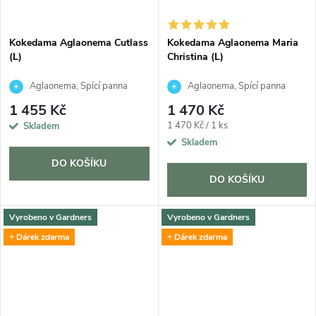
Kokedama Aglaonema Cutlass
Kokedama Aglaonema Maria
(L)
Christina (L)
Aglaonema, Spící panna
Aglaonema, Spící panna
1 455 Kč
1 470 Kč
Měrná
1 470 Kč / 1 ks
Skladem
cena:
Skladem
DO KOŠÍKU
DO KOŠÍKU
Vyrobeno v Gardners
Vyrobeno v Gardners
+ Dárek zdarma
+ Dárek zdarma