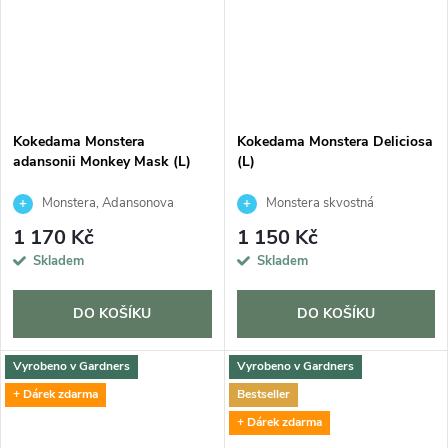
Kokedama Monstera
Kokedama Monstera Deliciosa
adansonii Monkey Mask (L)
(L)
Monstera, Adansonova
Monstera skvostná
monstera, Švýcarský sýr
1 170 Kč
1 150 Kč
Skladem
Skladem
DO KOŠÍKU
DO KOŠÍKU
Vyrobeno v Gardners
Vyrobeno v Gardners
+ Dárek zdarma
Bestseller
+ Dárek zdarma