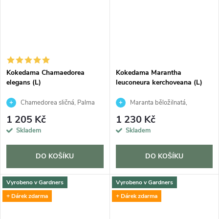
Kokedama Chamaedorea
Kokedama Marantha
elegans (L)
leuconeura kerchoveana (L)
Chamedorea sličná, Palma
Maranta běložilnatá,
horská, Oštěpuška nádherná
Modlivka
1 205 Kč
1 230 Kč
Skladem
Skladem
DO KOŠÍKU
DO KOŠÍKU
Vyrobeno v Gardners
Vyrobeno v Gardners
+ Dárek zdarma
+ Dárek zdarma