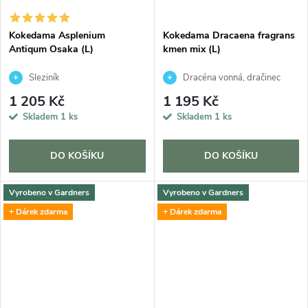
Kokedama Asplenium
Kokedama Dracaena fragrans
Antiqum Osaka (L)
kmen mix (L)
Sleziník
Dracéna vonná, dračinec
1 205 Kč
1 195 Kč
Skladem
1 ks
Skladem
1 ks
DO KOŠÍKU
DO KOŠÍKU
Vyrobeno v Gardners
Vyrobeno v Gardners
+ Dárek zdarma
+ Dárek zdarma