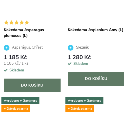
Kokedama Asparagus
Kokedama Asplenium Amy (L)
plumosus (L)
Asparágus, Chřest
Sleziník
hustokvětý
1 185 Kč
1 280 Kč
Měrná
1 185 Kč / 1 ks
Skladem
cena:
Skladem
DO KOŠÍKU
DO KOŠÍKU
Vyrobeno v Gardners
Vyrobeno v Gardners
+ Dárek zdarma
+ Dárek zdarma