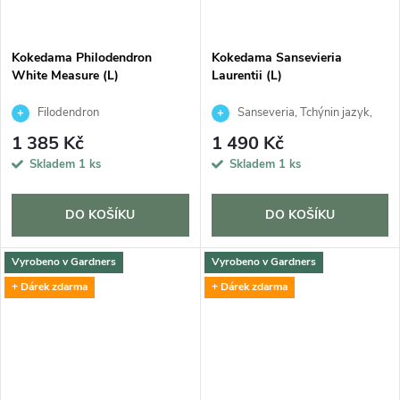
Kokedama Philodendron
Kokedama Sansevieria
White Measure (L)
Laurentii (L)
Filodendron
Sanseveria, Tchýnin jazyk,
Tenura
1 385 Kč
1 490 Kč
Skladem
1 ks
Skladem
1 ks
DO KOŠÍKU
DO KOŠÍKU
Vyrobeno v Gardners
Vyrobeno v Gardners
+ Dárek zdarma
+ Dárek zdarma