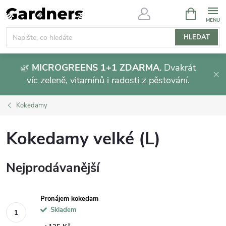
Přejít
NÁKUPNÍ
KOŠÍK
na
obsah
HLEDAT
🌿
MICROGREENS 1+1 ZDARMA.
Dvakrát
víc zeleně, vitamínů i radosti z pěstování.
Kokedamy
Kokedamy velké (L)
Nejprodávanější
Pronájem kokedam
Skladem