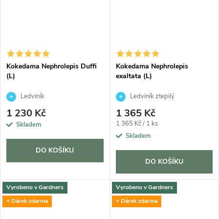
Kokedama Nephrolepis Duffi
Kokedama Nephrolepis
(L)
exaltata (L)
Ledviník
Ledviník ztepilý
1 230 Kč
1 365 Kč
Měrná
1 365 Kč / 1 ks
Skladem
cena:
Skladem
DO KOŠÍKU
DO KOŠÍKU
Vyrobeno v Gardners
Vyrobeno v Gardners
+ Dárek zdarma
+ Dárek zdarma