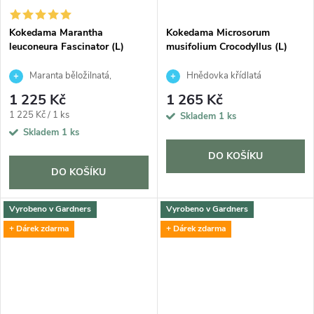
Kokedama Marantha
Kokedama Microsorum
leuconeura Fascinator (L)
musifolium Crocodyllus (L)
Maranta běložilnatá,
Hnědovka křídlatá
Modlivka
1 225 Kč
1 265 Kč
Měrná
1 225 Kč / 1 ks
Skladem
1 ks
cena:
Skladem
1 ks
DO KOŠÍKU
DO KOŠÍKU
Vyrobeno v Gardners
Vyrobeno v Gardners
+ Dárek zdarma
+ Dárek zdarma