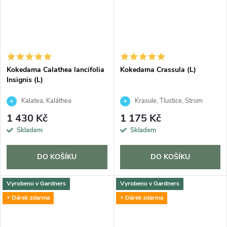
Kokedama Calathea lancifolia
Kokedama Crassula (L)
Insignis (L)
Kalatea, Kaláthea
Krasule, Tlustice, Strom
života
1 430 Kč
1 175 Kč
Skladem
Skladem
DO KOŠÍKU
DO KOŠÍKU
Vyrobeno v Gardners
Vyrobeno v Gardners
+ Dárek zdarma
+ Dárek zdarma