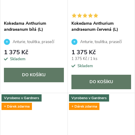
Kokedama Anthurium
Kokedama Anthurium
andraeanum bílá (L)
andraeanum červená (L)
Anturie, toulitka, prasečí
Anturie, toulitka, prasečí
ocásek
ocásek
1 375 Kč
1 375 Kč
Měrná
1 375 Kč / 1 ks
Skladem
cena:
Skladem
DO KOŠÍKU
DO KOŠÍKU
Vyrobeno v Gardners
Vyrobeno v Gardners
+ Dárek zdarma
+ Dárek zdarma