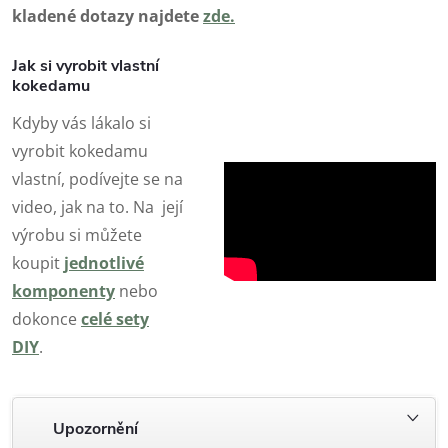
kladené dotazy najdete
zde
.
Jak si vyrobit vlastní
kokedamu
Kdyby vás lákalo si
vyrobit kokedamu
vlastní, podívejte se na
video, jak na to. Na její
výrobu si můžete
koupit
jednotlivé
komponenty
nebo
dokonce
celé sety
DIY
.
Upozornění