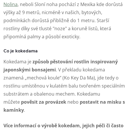
Nolina
, neboli Sloní noha pochází z Mexika kde dorůstá
výšky až 9 metrů, nicméně v našich, bytových,
podmínkách dorůstá přibližně do 1 metru. Starší
rostliny díky své tlusté "noze" a koruně listů, která
připomíná palmy a působí exoticky.
Co je kokedama
Kokedama je
způsob pěstování rostlin inspirovaný
japonskými bonsajemi
. V překladu kokedama
znamená „mechová koule“ (Ko Key Da Ma), jde tedy o
rostlinu umístěnou v kulatém balu tvořeném speciálním
substrátem a obalenou mechem. Kokedamu
můžete
pověsit za
provázek
nebo
postavit na
misku
s
kamínky
.
Více informací o výrobě kokedam, jejich péči či často