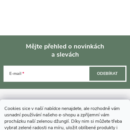
Mějte přehled o novinkách
a slevách
Z
á
E-mail
ODEBÍRAT
p
a
INFORMACE O NÁKUPU
Cookies sice v naší nabídce nenajdete, ale rozhodně vám
t
usnadní používání našeho e-shopu a zpříjemní vám
MOHLO BY VÁS ZAJÍMAT
procházku naší zelenou džunglí. Díky nim si můžete třeba
vybrat zelené radosti na míru, uložit oblíbené produkty i