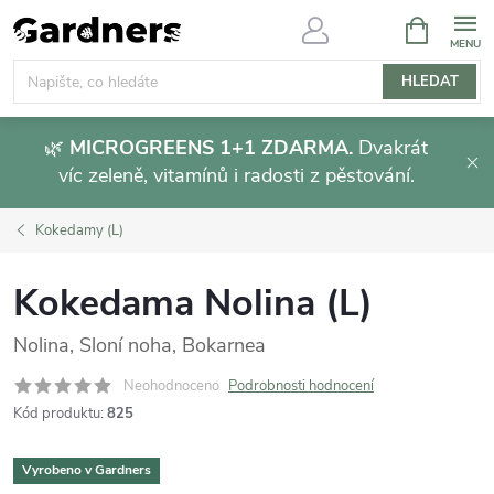
Přejít
NÁKUPNÍ
KOŠÍK
na
obsah
HLEDAT
🌿
MICROGREENS 1+1 ZDARMA.
Dvakrát
víc zeleně, vitamínů i radosti z pěstování.
Kokedamy (L)
Kokedama Nolina (L)
Nolina, Sloní noha, Bokarnea
Neohodnoceno
Podrobnosti hodnocení
Kód produktu:
825
Vyrobeno v Gardners