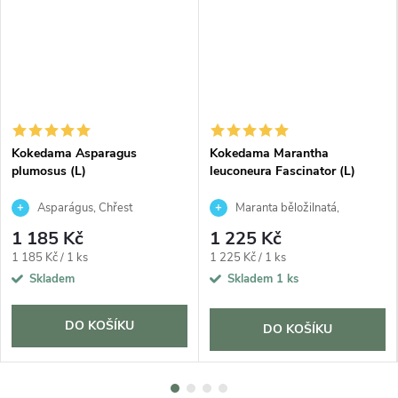
Kokedama Asparagus
Kokedama Marantha
plumosus (L)
leuconeura Fascinator (L)
Asparágus, Chřest
Maranta běložilnatá,
hustokvětý
Modlivka
1 185 Kč
1 225 Kč
Měrná
Měrná
1 185 Kč / 1 ks
1 225 Kč / 1 ks
cena:
cena:
Skladem
Skladem
1 ks
DO KOŠÍKU
DO KOŠÍKU