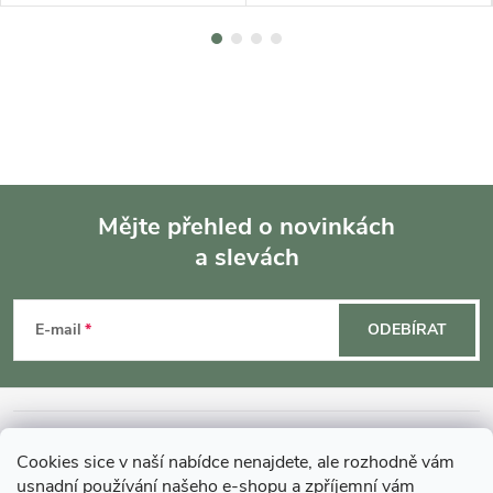
Mějte přehled o novinkách
a slevách
Z
á
E-mail
ODEBÍRAT
p
a
INFORMACE O NÁKUPU
Cookies sice v naší nabídce nenajdete, ale rozhodně vám
usnadní používání našeho e-shopu a zpříjemní vám