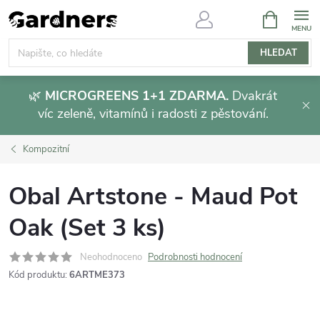
Přejít
NÁKUPNÍ
KOŠÍK
na
obsah
HLEDAT
🌿
MICROGREENS 1+1 ZDARMA.
Dvakrát
víc zeleně, vitamínů i radosti z pěstování.
Kompozitní
Obal Artstone - Maud Pot
Oak (Set 3 ks)
Neohodnoceno
Podrobnosti hodnocení
Kód produktu:
6ARTME373