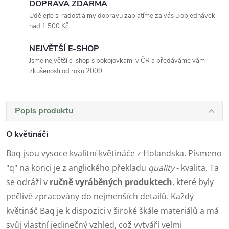
DOPRAVA ZDARMA
Udělejte si radost a my dopravu zaplatíme za vás u objednávek
nad 1 500 Kč.
NEJVĚTŠÍ E-SHOP
Jsme největší e-shop s pokojovkami v ČR a předáváme vám
zkušenosti od roku 2009.
Popis produktu
O květináči
Baq jsou vysoce kvalitní květináče z Holandska. Písmeno
"q" na konci je z anglického překladu
quality
- kvalita. Ta
se odráží v
ručně vyráběných produktech
, které byly
pečlivě zpracovány do nejmenších detailů. Každý
květináč Baq je k dispozici v široké škále materiálů a má
svůj vlastní jedinečný vzhled, což vytváří velmi