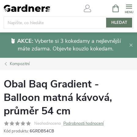
Přejít
NÁKUPNÍ
KOŠÍK
na
obsah
HLEDAT
🪴 AKCE:
Vyberte si 3 kokedamy a nejlevnější
máte zdarma. Objevte kouzlo kokedam.
Kompozitní
Obal Baq Gradient -
Balloon matná kávová,
průměr 54 cm
Neohodnoceno
Podrobnosti hodnocení
Kód produktu:
6GRDB54CB