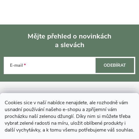
Mějte přehled o novinkách
a slevách
Z
á
E-mail
ODEBÍRAT
p
a
INFORMACE O NÁKUPU
Cookies sice v naší nabídce nenajdete, ale rozhodně vám
t
usnadní používání našeho e-shopu a zpříjemní vám
MOHLO BY VÁS ZAJÍMAT
procházku naší zelenou džunglí. Díky nim si můžete třeba
í
vybrat zelené radosti na míru, uložit oblíbené produkty i
další vychytávky, a k tomu všemu potřebujeme váš souhlas.
O GARDNERS