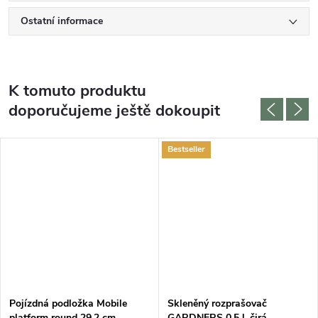
Ostatní informace
K tomuto produktu
doporučujeme ještě dokoupit
Bestseller
Pojízdná podložka Mobile
Skleněný rozprašovač
platform round 29,2 cm,
GARDNERS 0,5 l, čirá