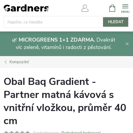
Přejít
NÁKUPNÍ
KOŠÍK
na
obsah
HLEDAT
🌿
MICROGREENS 1+1 ZDARMA.
Dvakrát
víc zeleně, vitamínů i radosti z pěstování.
Kompozitní
Obal Baq Gradient -
Partner matná kávová s
vnitřní vložkou, průměr 40
cm
Neohodnoceno
Podrobnosti hodnocení