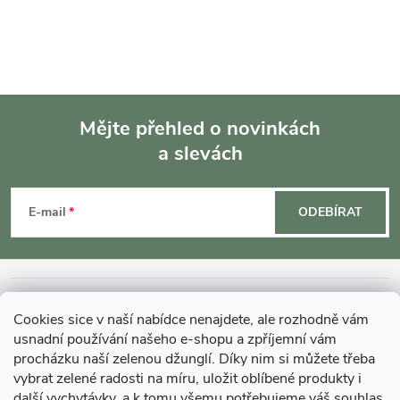
Mějte přehled o novinkách
a slevách
Z
á
E-mail
ODEBÍRAT
p
a
INFORMACE O NÁKUPU
Cookies sice v naší nabídce nenajdete, ale rozhodně vám
t
usnadní používání našeho e-shopu a zpříjemní vám
MOHLO BY VÁS ZAJÍMAT
procházku naší zelenou džunglí. Díky nim si můžete třeba
í
vybrat zelené radosti na míru, uložit oblíbené produkty i
další vychytávky, a k tomu všemu potřebujeme váš souhlas.