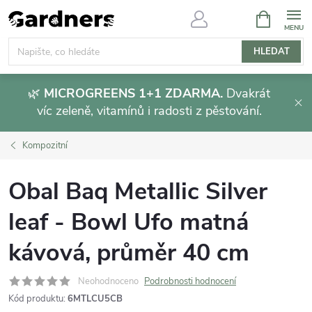
Přejít
NÁKUPNÍ
KOŠÍK
na
obsah
HLEDAT
🌿
MICROGREENS 1+1 ZDARMA.
Dvakrát
víc zeleně, vitamínů i radosti z pěstování.
Kompozitní
Obal Baq Metallic Silver
leaf - Bowl Ufo matná
kávová, průměr 40 cm
Neohodnoceno
Podrobnosti hodnocení
Kód produktu:
6MTLCU5CB