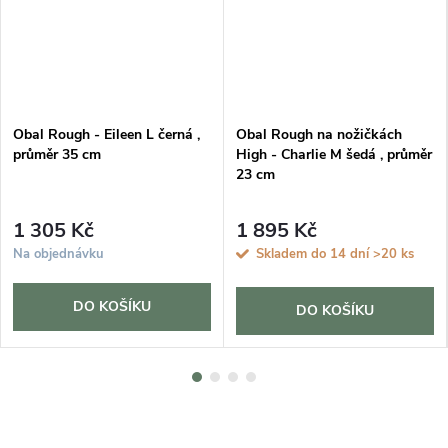
Obal Rough - Eileen L černá ,
Obal Rough na nožičkách
průměr 35 cm
High - Charlie M šedá , průměr
23 cm
1 305 Kč
1 895 Kč
Na objednávku
Skladem do 14 dní
>20 ks
DO KOŠÍKU
DO KOŠÍKU