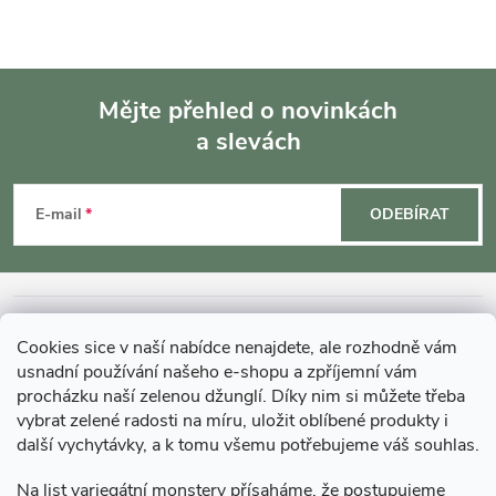
Mějte přehled o novinkách
a slevách
Z
á
E-mail
ODEBÍRAT
p
a
INFORMACE O NÁKUPU
Cookies sice v naší nabídce nenajdete, ale rozhodně vám
t
usnadní používání našeho e-shopu a zpříjemní vám
MOHLO BY VÁS ZAJÍMAT
procházku naší zelenou džunglí. Díky nim si můžete třeba
í
vybrat zelené radosti na míru, uložit oblíbené produkty i
další vychytávky, a k tomu všemu potřebujeme váš souhlas.
O GARDNERS
Na list variegátní monstery přísaháme, že postupujeme