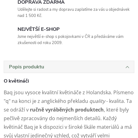
DOPRAVA ZDARMA
Udělejte si radost a my dopravu zaplatíme za vás u objednávek
nad 1 500 Kč.
NEJVĚTŠÍ E-SHOP
Jsme největší e-shop s pokojovkami v ČR a předáváme vám
zkušenosti od roku 2009.
Popis produktu
O květináči
Baq jsou vysoce kvalitní květináče z Holandska. Písmeno
"q" na konci je z anglického překladu
quality
- kvalita. Ta
se odráží v
ručně vyráběných produktech
, které byly
pečlivě zpracovány do nejmenších detailů. Každý
květináč Baq je k dispozici v široké škále materiálů a má
svůj vlastní jedinečný vzhled, což vytváří velmi