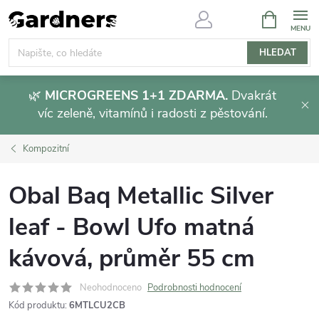
Přejít
NÁKUPNÍ
KOŠÍK
na
obsah
HLEDAT
🌿
MICROGREENS 1+1 ZDARMA.
Dvakrát
víc zeleně, vitamínů i radosti z pěstování.
Kompozitní
Obal Baq Metallic Silver
leaf - Bowl Ufo matná
kávová, průměr 55 cm
Neohodnoceno
Podrobnosti hodnocení
Kód produktu:
6MTLCU2CB