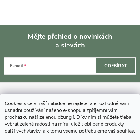
Mějte přehled o novinkách
a slevách
Z
á
E-mail
ODEBÍRAT
p
a
INFORMACE O NÁKUPU
Cookies sice v naší nabídce nenajdete, ale rozhodně vám
t
usnadní používání našeho e-shopu a zpříjemní vám
MOHLO BY VÁS ZAJÍMAT
procházku naší zelenou džunglí. Díky nim si můžete třeba
í
vybrat zelené radosti na míru, uložit oblíbené produkty i
další vychytávky, a k tomu všemu potřebujeme váš souhlas.
O GARDNERS