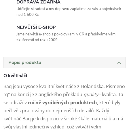
DOPRAVA ZDARMA
Udělejte si radost a my dopravu zaplatíme za vás u objednávek
nad 1 500 Kč.
NEJVĚTŠÍ E-SHOP
Jsme největší e-shop s pokojovkami v ČR a předáváme vám
zkušenosti od roku 2009.
Popis produktu
O květináči
Baq jsou vysoce kvalitní květináče z Holandska. Písmeno
"q" na konci je z anglického překladu
quality
- kvalita. Ta
se odráží v
ručně vyráběných produktech
, které byly
pečlivě zpracovány do nejmenších detailů. Každý
květináč Baq je k dispozici v široké škále materiálů a má
svůj vlastní jedinečný vzhled, což vytváří velmi