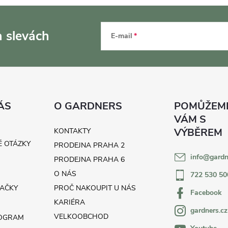
a slevách
E-mail
ÁS
O GARDNERS
KONTAKTY
É OTÁZKY
PRODEJNA PRAHA 2
info
@
gardn
H
PRODEJNA PRAHA 6
O NÁS
722 530 50
AČKY
PROČ NAKOUPIT U NÁS
Facebook
KARIÉRA
gardners.cz
VELKOOBCHOD
ROGRAM