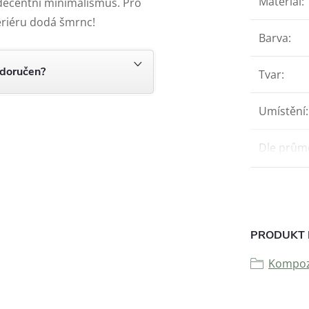
Materiál
:
 decentní minimalismus. Pro
teriéru dodá šmrnc!
Barva
:
 doručen?
Tvar
:
Umístění
:
Dle prům
PRODUKT 
Kompozi