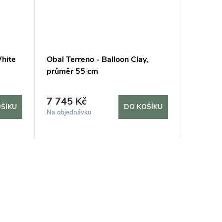
hite
Obal Terreno - Balloon Clay,
Obal Te
průměr 55 cm
7 745 Kč
12 28
ŠÍKU
DO KOŠÍKU
Na objednávku
Na objed