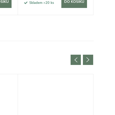
ŠÍKU
DO KOŠÍKU
Skladem
>20 ks
Sklad