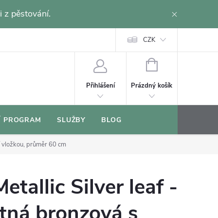
i z pěstování.
CZK
NÁKUPNÍ
KOŠÍK
Prázdný košík
Přihlášení
Í PROGRAM
SLUŽBY
BLOG
ní vložkou, průměr 60 cm
tallic Silver leaf -
tná bronzová s