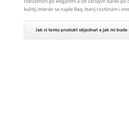
robustních po elegantní a od zářivých barev po
každý interiér se najde Baq, který rostlinám i in
Jak si tento produkt objednat a jak mi bude