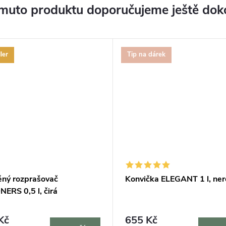
muto produktu doporučujeme ještě dok
ler
Tip na dárek
ěný rozprašovač
Konvička ELEGANT 1 l, ne
ERS 0,5 l, čirá
Kč
655 Kč