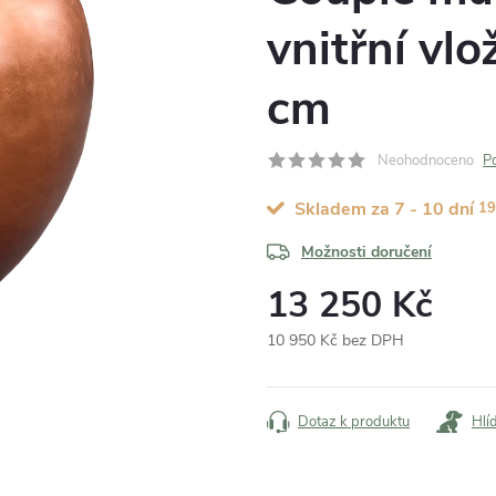
vnitřní vl
cm
Neohodnoceno
P
Skladem za 7 - 10 dní
19
Možnosti doručení
13 250 Kč
10 950 Kč bez DPH
Měrná
cena:
Dotaz k produktu
Hlí