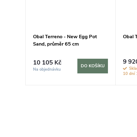
 Pot
Obal Terreno - New Egg Pot
Obal 
cm
Sand, průměr 65 cm
9 92
10 105 Kč
KOŠÍKU
DO KOŠÍKU
Skla
Na objednávku
10 dní