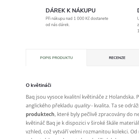
DÁREK K NÁKUPU
Při nákupu nad 1 000 Kč dostanete
U
od nás dárek.
z
1
POPIS PRODUKTU
RECENZE
O květináči
Baq jsou vysoce kvalitní květináče z Holandska. 
anglického překladu
quality
- kvalita. Ta se odráž
produktech
, které byly pečlivě zpracovány do n
květináč Baq je k dispozici v široké škále materiá
vzhled, což vytváří velmi rozmanitou kolekci. 