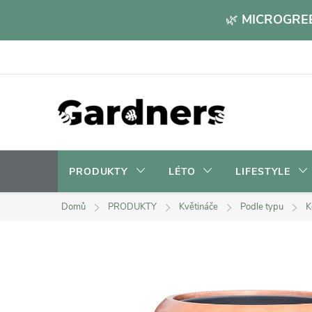
Přejít
🌿
MICROGREE
na
obsah
PRODUKTY
LÉTO
LIFESTYLE
Domů
PRODUKTY
Květináče
Podle typu
K