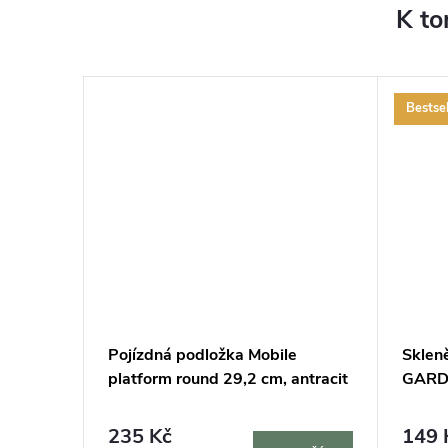
K to
Bestsel
cm a 2
Pojízdná podložka Mobile
Sklen
lení
platform round 29,2 cm, antracit
GARDN
235 Kč
149 