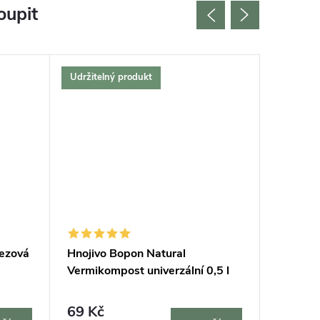
oupit
Udržitelný produkt
Český vý
Bestselle
Tip na d
Udržitel
rezová
Hnojivo Bopon Natural
Podložk
Vermikompost univerzální 0,5 l
69 Kč
420 K