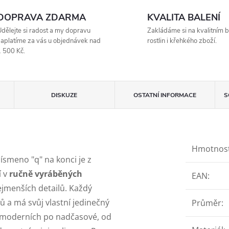
DOPRAVA ZDARMA
KVALITA BALENÍ
dělejte si radost a my dopravu
Zakládáme si na kvalitním b
aplatíme za vás u objednávek nad
rostlin i křehkého zboží.
 500 Kč.
DISKUZE
OSTATNÍ INFORMACE
S
Hmotnos
Písmeno "q" na konci je z
í v
ručně vyráběných
EAN
:
ejmenších detailů. Každý
lů a má svůj vlastní jedinečný
Průměr
:
Od moderních po nadčasové, od