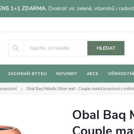
NS 1+1 ZDARMA.
Dvakrát víc zeleně, vitamínů i radost
HLEDAT
ZACHRAŇ KYTKU
NOVINKY
AKCE
VĚRNOSTN
ompozitní
Obal Baq Metallic Silver leaf - Couple matná bronzová s vnitř
Obal Baq Me
Couple ma