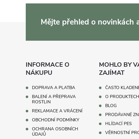
Mějte přehled o novinkách
Z
á
p
INFORMACE O
MOHLO BY V
a
NÁKUPU
ZAJÍMAT
t
DOPRAVA A PLATBA
ČASTO KLADEN
BALENÍ A PŘEPRAVA
O PRODUKTEC
í
ROSTLIN
BLOG
REKLAMACE A VRÁCENÍ
PRODÁVANÉ ZN
OBCHODNÍ PODMÍNKY
HLÍDACÍ PES
OCHRANA OSOBNÍCH
VĚRNOSTNÍ P
ÚDAJŮ