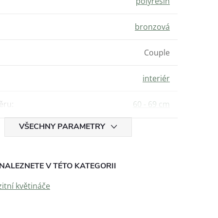
polyresin
bronzová
Couple
interiér
ěru
:
60 - 69 cm
VŠECHNY PARAMETRY
NALEZNETE V TÉTO KATEGORII
tní květináče