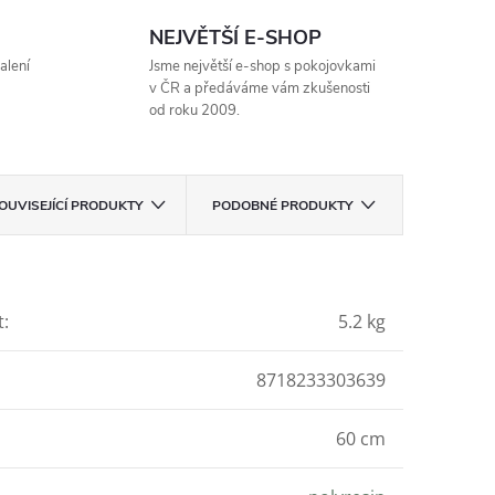
NEJVĚTŠÍ E-SHOP
alení
Jsme největší e-shop s pokojovkami
v ČR a předáváme vám zkušenosti
od roku 2009.
OUVISEJÍCÍ PRODUKTY
PODOBNÉ PRODUKTY
t
:
5.2 kg
8718233303639
60 cm