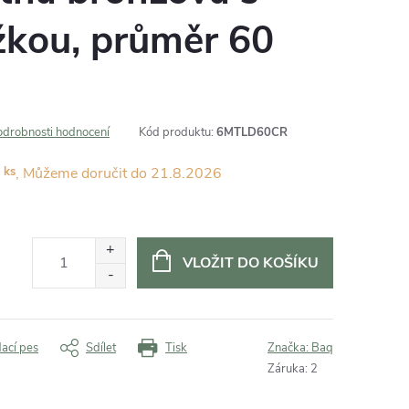
ožkou, průměr 60
odrobnosti hodnocení
Kód produktu:
6MTLD60CR
 ks
21.8.2026
VLOŽIT DO KOŠÍKU
dací pes
Sdílet
Tisk
Značka:
Baq
Záruka
:
2