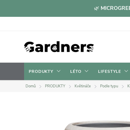
Přejít
🌿
MICROGREE
na
obsah
PRODUKTY
LÉTO
LIFESTYLE
Domů
PRODUKTY
Květináče
Podle typu
K