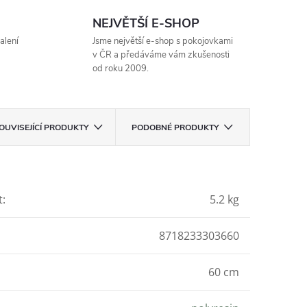
NEJVĚTŠÍ E-SHOP
alení
Jsme největší e-shop s pokojovkami
v ČR a předáváme vám zkušenosti
od roku 2009.
OUVISEJÍCÍ PRODUKTY
PODOBNÉ PRODUKTY
t
:
5.2 kg
8718233303660
60 cm