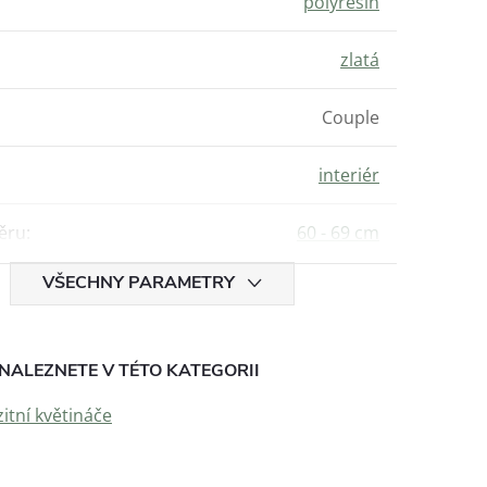
polyresin
zlatá
Couple
interiér
ěru
:
60 - 69 cm
VŠECHNY PARAMETRY
NALEZNETE V TÉTO KATEGORII
tní květináče