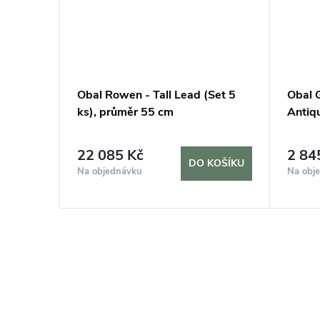
d,
Obal Rowen - Tall Lead (Set 5
Obal 
ks), průměr 55 cm
Antiq
22 085 Kč
2 84
DO KOŠÍKU
KOŠÍKU
Na objednávku
Na obj