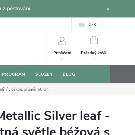
i z pěstování.
CZK
NÁKUPNÍ
KOŠÍK
Prázdný košík
Přihlášení
Í PROGRAM
SLUŽBY
BLOG
nitřní vložkou, průměr 60 cm
tallic Silver leaf -
ná světle béžová s