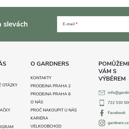
a slevách
E-mail
ÁS
O GARDNERS
KONTAKTY
É OTÁZKY
PRODEJNA PRAHA 2
info
@
gardn
H
PRODEJNA PRAHA 6
O NÁS
722 530 50
AČKY
PROČ NAKOUPIT U NÁS
Facebook
KARIÉRA
gardners.cz
VELKOOBCHOD
ROGRAM