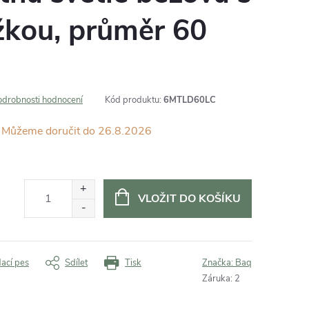
ožkou, průměr 60
odrobnosti hodnocení
Kód produktu:
6MTLD60LC
26.8.2026
VLOŽIT DO KOŠÍKU
dací pes
Sdílet
Tisk
Značka:
Baq
Záruka
:
2