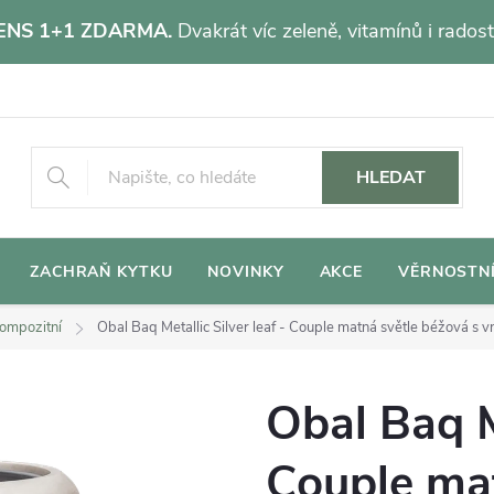
NS 1+1 ZDARMA.
Dvakrát víc zeleně, vitamínů i radost
HLEDAT
ZACHRAŇ KYTKU
NOVINKY
AKCE
VĚRNOSTN
ompozitní
Obal Baq Metallic Silver leaf - Couple matná světle béžová s v
Obal Baq Me
Couple mat