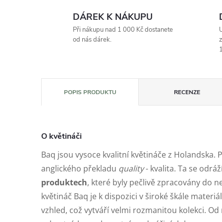
DÁREK K NÁKUPU
Při nákupu nad 1 000 Kč dostanete
U
od nás dárek.
z
1
POPIS PRODUKTU
RECENZE
O květináči
Baq jsou vysoce kvalitní květináče z Holandska. 
anglického překladu
quality
- kvalita. Ta se odráž
produktech
, které byly pečlivě zpracovány do n
květináč Baq je k dispozici v široké škále materiá
vzhled, což vytváří velmi rozmanitou kolekci. 