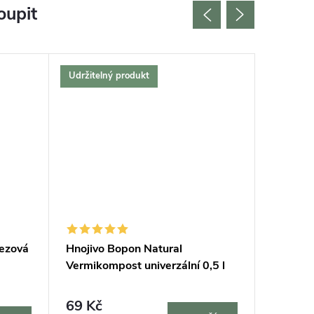
oupit
Udržitelný produkt
Český vý
Bestselle
Tip na d
Udržitel
rezová
Hnojivo Bopon Natural
Podložk
Vermikompost univerzální 0,5 l
69 Kč
420 K