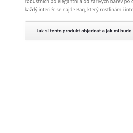
robustních po elegantní a od zářivých barev po
každý interiér se najde Baq, který rostlinám i in
Jak si tento produkt objednat a jak mi bude