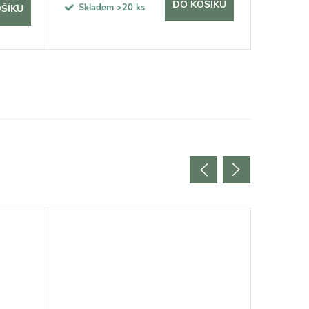
DO KOŠÍKU
Skladem
>20 ks
Sklad
ŠÍKU