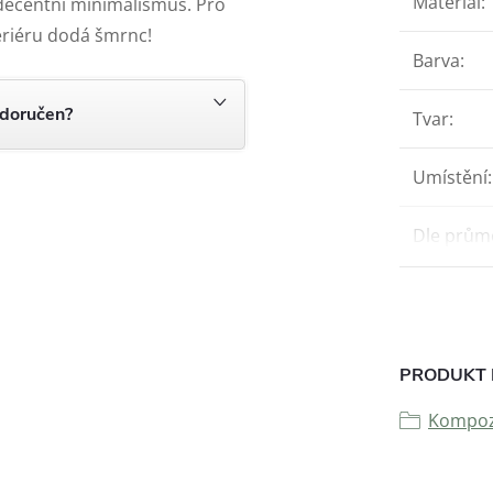
Materiál
:
 decentní minimalismus. Pro
teriéru dodá šmrnc!
Barva
:
 doručen?
Tvar
:
Umístění
:
Dle prům
PRODUKT 
Kompozi