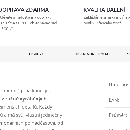
DOPRAVA ZDARMA
KVALITA BALENÍ
dělejte si radost a my dopravu
Zakládáme si na kvalitním b
aplatíme za vás u objednávek nad
rostlin i křehkého zboží.
 500 Kč.
DISKUZE
OSTATNÍ INFORMACE
S
Hmotnos
Písmeno "q" na konci je z
í v
ručně vyráběných
EAN
:
ejmenších detailů. Každý
lů a má svůj vlastní jedinečný
Průměr
:
Od moderních po nadčasové, od