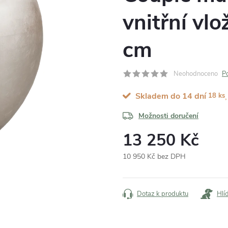
vnitřní vl
cm
Neohodnoceno
P
Skladem do 14 dní
18 ks
Možnosti doručení
13 250 Kč
10 950 Kč bez DPH
Měrná
cena:
Dotaz k produktu
Hlí