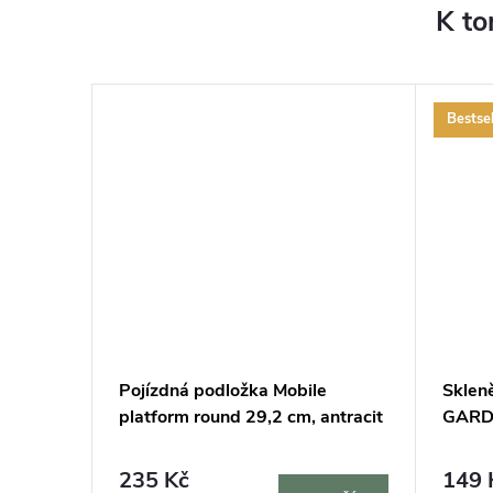
K to
Bestsel
cm a 2
Pojízdná podložka Mobile
Sklen
lení
platform round 29,2 cm, antracit
GARDN
235 Kč
149 