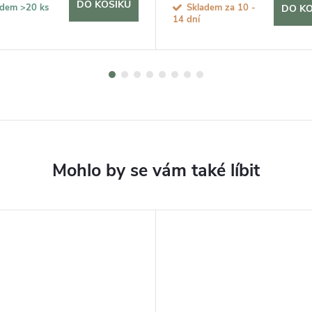
DO KOŠÍKU
adem
>20 ks
Skladem za 10 -
DO KO
14 dní