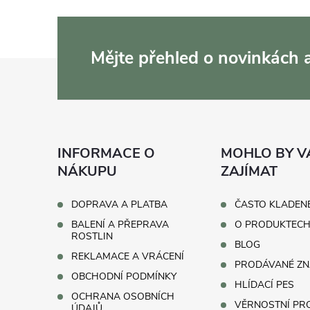
Mějte přehled o novinkách
Z
á
p
INFORMACE O
MOHLO BY V
a
NÁKUPU
ZAJÍMAT
t
DOPRAVA A PLATBA
ČASTO KLADEN
BALENÍ A PŘEPRAVA
O PRODUKTEC
í
ROSTLIN
BLOG
REKLAMACE A VRÁCENÍ
PRODÁVANÉ ZN
OBCHODNÍ PODMÍNKY
HLÍDACÍ PES
OCHRANA OSOBNÍCH
VĚRNOSTNÍ P
ÚDAJŮ