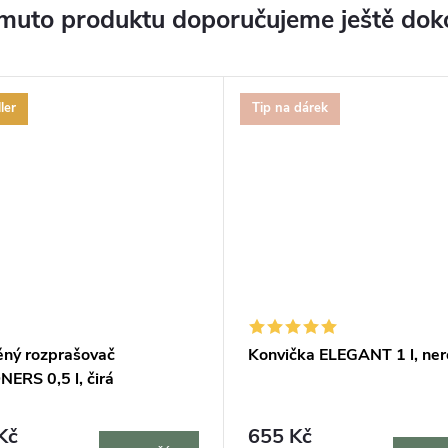
muto produktu doporučujeme ještě dok
ler
Tip na dárek
ěný rozprašovač
Konvička ELEGANT 1 l, ne
ERS 0,5 l, čirá
Kč
655 Kč