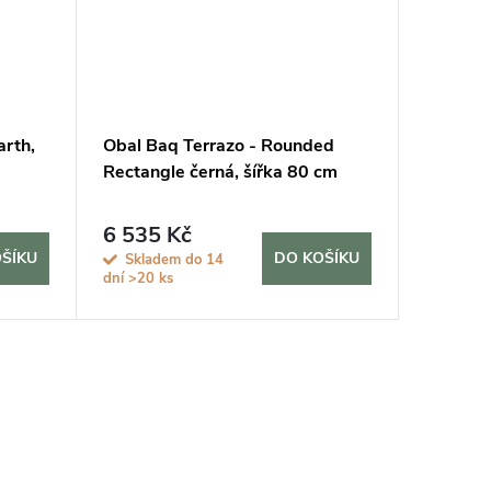
arth,
Obal Baq Terrazo - Rounded
Obal Ba
Rectangle černá, šířka 80 cm
černá, 
6 535 Kč
2 480
ŠÍKU
DO KOŠÍKU
Skladem do 14
Sklad
dní
>20 ks
dní
>20 k