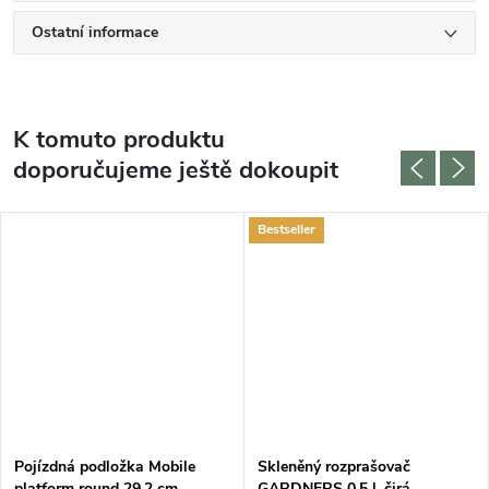
Ostatní informace
K tomuto produktu
doporučujeme ještě dokoupit
Bestseller
Pojízdná podložka Mobile
Skleněný rozprašovač
platform round 29,2 cm,
GARDNERS 0,5 l, čirá