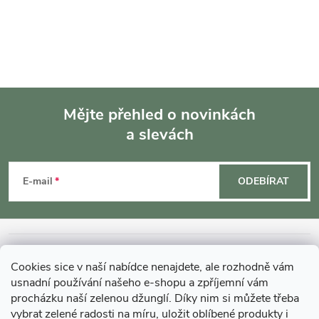
Mějte přehled o novinkách
a slevách
Z
á
E-mail
ODEBÍRAT
p
a
INFORMACE O NÁKUPU
Cookies sice v naší nabídce nenajdete, ale rozhodně vám
t
usnadní používání našeho e-shopu a zpříjemní vám
MOHLO BY VÁS ZAJÍMAT
procházku naší zelenou džunglí. Díky nim si můžete třeba
vybrat zelené radosti na míru, uložit oblíbené produkty i