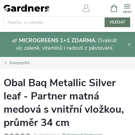
Přejít
NÁKUPNÍ
KOŠÍK
na
obsah
HLEDAT
🌿
MICROGREENS 1+1 ZDARMA.
Dvakrát
víc zeleně, vitamínů i radosti z pěstování.
Kompozitní
Obal Baq Metallic Silver
leaf - Partner matná
medová s vnitřní vložkou,
průměr 34 cm
Neohodnoceno
Podrobnosti hodnocení