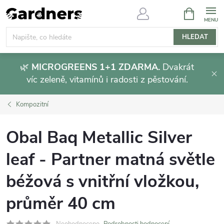
Přejít
NÁKUPNÍ
KOŠÍK
na
obsah
HLEDAT
🌿
MICROGREENS 1+1 ZDARMA.
Dvakrát
víc zeleně, vitamínů i radosti z pěstování.
Kompozitní
Obal Baq Metallic Silver
leaf - Partner matná světle
béžová s vnitřní vložkou,
průměr 40 cm
Neohodnoceno
Podrobnosti hodnocení