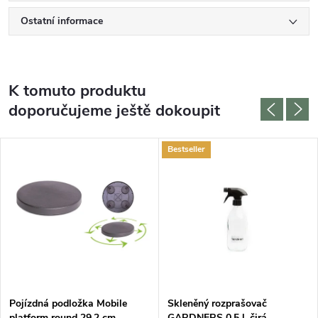
Ostatní informace
K tomuto produktu
doporučujeme ještě dokoupit
Bestseller
Pojízdná podložka Mobile
Skleněný rozprašovač
platform round 29,2 cm,
GARDNERS 0,5 l, čirá