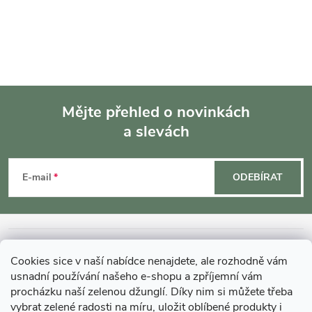
Mějte přehled o novinkách
a slevách
Z
á
E-mail
ODEBÍRAT
p
a
INFORMACE O NÁKUPU
Cookies sice v naší nabídce nenajdete, ale rozhodně vám
t
usnadní používání našeho e-shopu a zpříjemní vám
MOHLO BY VÁS ZAJÍMAT
procházku naší zelenou džunglí. Díky nim si můžete třeba
vybrat zelené radosti na míru, uložit oblíbené produkty i