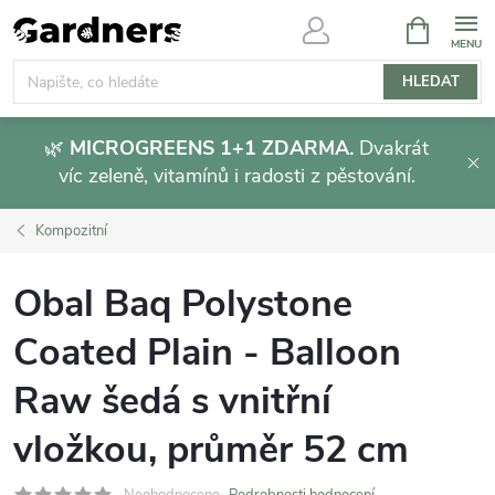
Přejít
NÁKUPNÍ
KOŠÍK
na
obsah
HLEDAT
🌿
MICROGREENS 1+1 ZDARMA.
Dvakrát
víc zeleně, vitamínů i radosti z pěstování.
Kompozitní
Obal Baq Polystone
Coated Plain - Balloon
Raw šedá s vnitřní
vložkou, průměr 52 cm
Neohodnoceno
Podrobnosti hodnocení