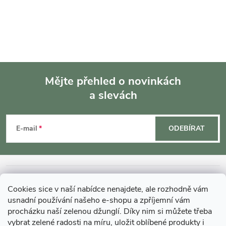
Mějte přehled o novinkách
a slevách
Z
á
E-mail
ODEBÍRAT
p
a
INFORMACE O NÁKUPU
Cookies sice v naší nabídce nenajdete, ale rozhodně vám
t
usnadní používání našeho e-shopu a zpříjemní vám
MOHLO BY VÁS ZAJÍMAT
procházku naší zelenou džunglí. Díky nim si můžete třeba
vybrat zelené radosti na míru, uložit oblíbené produkty i