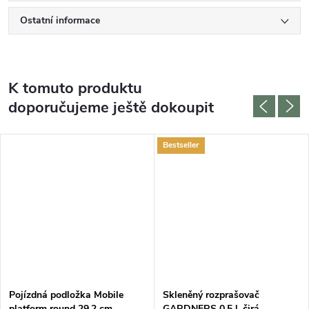
Ostatní informace
K tomuto produktu
doporučujeme ještě dokoupit
Bestseller
Pojízdná podložka Mobile
Skleněný rozprašovač
platform round 29,2 cm,
GARDNERS 0,5 l, čirá