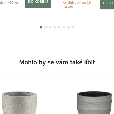
DO KOŠÍKU
adem
>20 ks
Skladem za 10 -
DO KO
14 dní