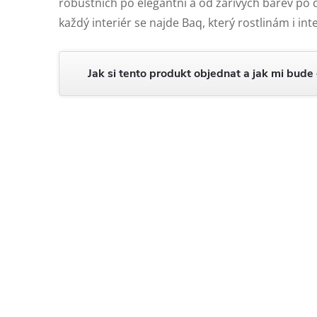
robustních po elegantní a od zářivých barev po
každý interiér se najde Baq, který rostlinám i in
Jak si tento produkt objednat a jak mi bude