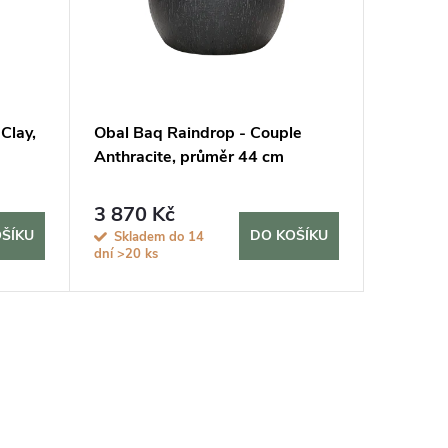
Clay,
Obal Baq Raindrop - Couple
Obal Gr
Anthracite, průměr 44 cm
Anthrac
3 870 Kč
4 960
ŠÍKU
DO KOŠÍKU
Skladem do 14
Sklad
dní
>20 ks
dní
>20 k