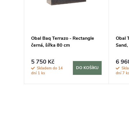
 černá,
Obal Baq Terrazo - Rectangle
Obal 
černá, šířka 80 cm
Sand,
5 750 Kč
6 96
KOŠÍKU
DO KOŠÍKU
Skladem do 14
Skl
dní
1 ks
dní
7 k