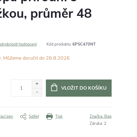
ožkou, průměr 48
odrobnosti hodnocení
Kód produktu:
6PSC470NT
s
26.8.2026
VLOŽIT DO KOŠÍKU
dací pes
Sdílet
Tisk
Značka:
Baq
Záruka
:
2