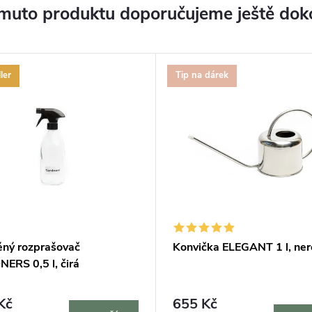
muto produktu doporučujeme ještě dok
ler
Tip na dárek
ěný rozprašovač
Konvička ELEGANT 1 l, ne
ERS 0,5 l, čirá
Kč
655 Kč