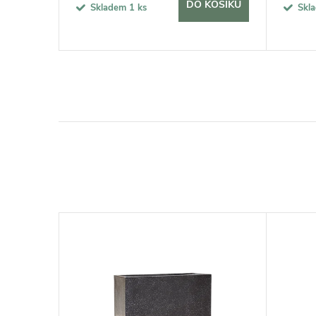
KOŠÍKU
DO KOŠÍKU
Skladem
1 ks
Skl