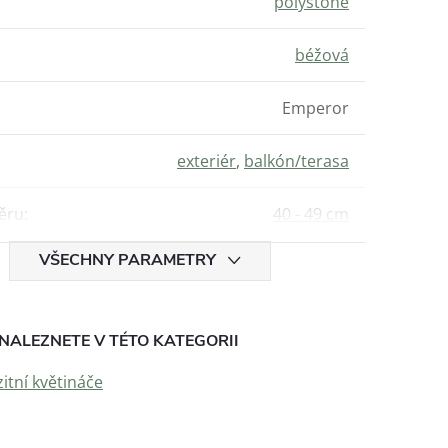
polystone
béžová
Emperor
exteriér
,
balkón/terasa
ěru
:
40 - 49 cm
VŠECHNY PARAMETRY
NALEZNETE V TÉTO KATEGORII
tní květináče