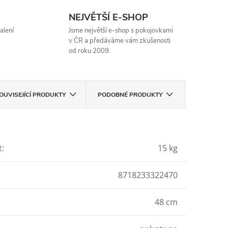
NEJVĚTŠÍ E-SHOP
alení
Jsme největší e-shop s pokojovkami
v ČR a předáváme vám zkušenosti
od roku 2009.
OUVISEJÍCÍ PRODUKTY
PODOBNÉ PRODUKTY
t
:
15 kg
8718233322470
48 cm