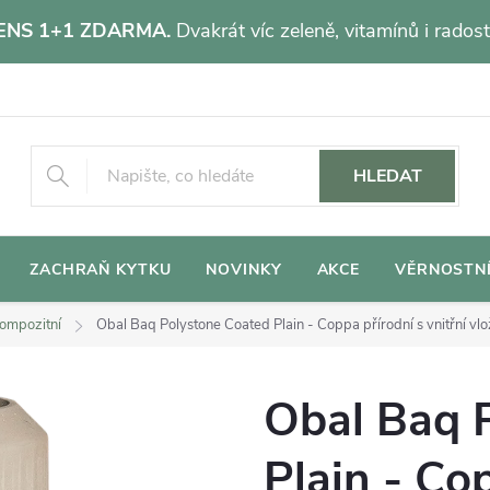
NS 1+1 ZDARMA.
Dvakrát víc zeleně, vitamínů i radost
HLEDAT
ZACHRAŇ KYTKU
NOVINKY
AKCE
VĚRNOSTN
ompozitní
Obal Baq Polystone Coated Plain - Coppa přírodní s vnitřní v
Obal Baq 
Plain - Co