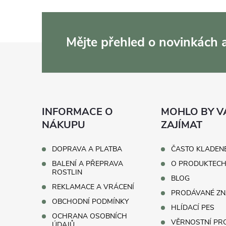
Mějte přehled o novinkách
Z
á
p
INFORMACE O
MOHLO BY V
a
NÁKUPU
ZAJÍMAT
t
DOPRAVA A PLATBA
ČASTO KLADEN
BALENÍ A PŘEPRAVA
O PRODUKTEC
í
ROSTLIN
BLOG
REKLAMACE A VRÁCENÍ
PRODÁVANÉ ZN
OBCHODNÍ PODMÍNKY
HLÍDACÍ PES
OCHRANA OSOBNÍCH
VĚRNOSTNÍ P
ÚDAJŮ