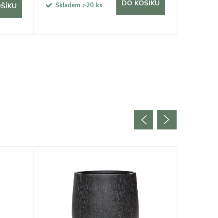
DO KOŠÍKU
Skladem
>20 ks
Sklad
ŠÍKU