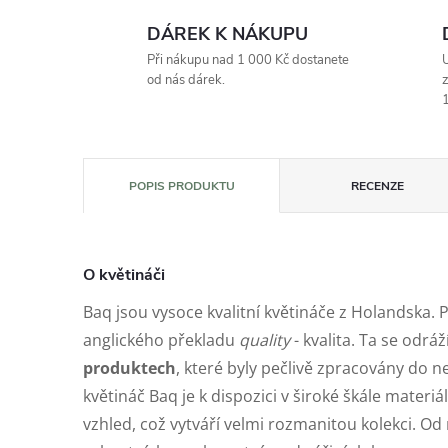
DÁREK K NÁKUPU
Při nákupu nad 1 000 Kč dostanete
U
od nás dárek.
z
1
POPIS PRODUKTU
RECENZE
O květináči
Baq jsou vysoce kvalitní květináče z Holandska. 
anglického překladu
quality
- kvalita. Ta se odráž
produktech
, které byly pečlivě zpracovány do n
květináč Baq je k dispozici v široké škále materiá
vzhled, což vytváří velmi rozmanitou kolekci. 