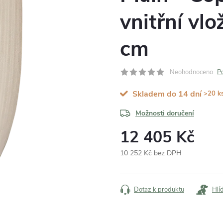
vnitřní vl
cm
Neohodnoceno
P
Skladem do 14 dní
>20 k
Možnosti doručení
12 405 Kč
10 252 Kč bez DPH
Měrná
cena:
Dotaz k produktu
Hlí