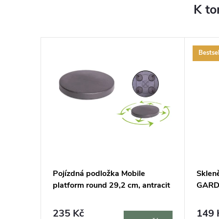
K to
Bestsel
cm a 2
Pojízdná podložka Mobile
Sklen
lení
platform round 29,2 cm, antracit
GARDN
235 Kč
149 