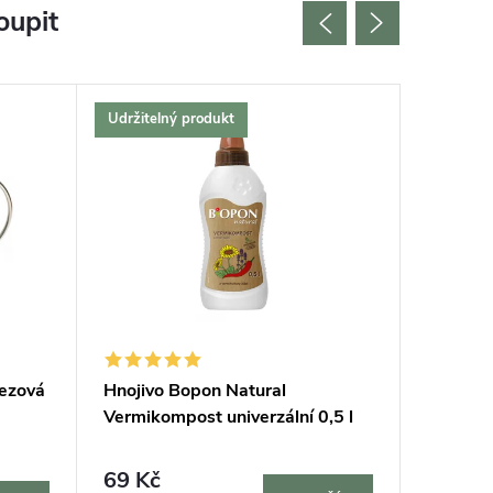
oupit
Udržitelný produkt
Český vý
Bestselle
Tip na d
Udržitel
rezová
Hnojivo Bopon Natural
Podložk
Vermikompost univerzální 0,5 l
69 Kč
420 K