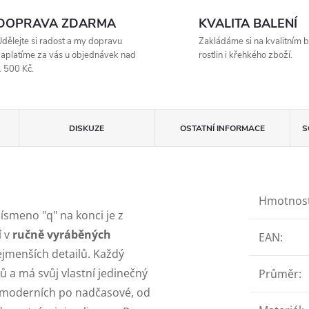
DOPRAVA ZDARMA
KVALITA BALENÍ
dělejte si radost a my dopravu
Zakládáme si na kvalitním b
aplatíme za vás u objednávek nad
rostlin i křehkého zboží.
 500 Kč.
DISKUZE
OSTATNÍ INFORMACE
S
Hmotnos
Písmeno "q" na konci je z
í v
ručně vyráběných
EAN
:
ejmenších detailů. Každý
lů a má svůj vlastní jedinečný
Průměr
:
Od moderních po nadčasové, od