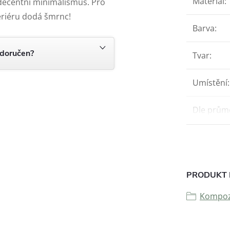
Materiál
:
 decentní minimalismus. Pro
teriéru dodá šmrnc!
Barva
:
 doručen?
Tvar
:
Umístění
:
Dle prům
PRODUKT 
Kompozi