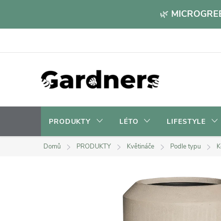
Přejít
🌿
MICROGREE
na
obsah
PRODUKTY
LÉTO
LIFESTYLE
Domů
PRODUKTY
Květináče
Podle typu
K