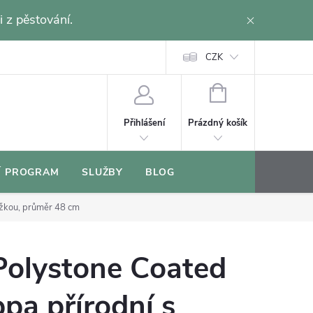
i z pěstování.
CZK
NÁKUPNÍ
KOŠÍK
Prázdný košík
Přihlášení
Í PROGRAM
SLUŽBY
BLOG
ložkou, průměr 48 cm
Polystone Coated
ppa přírodní s