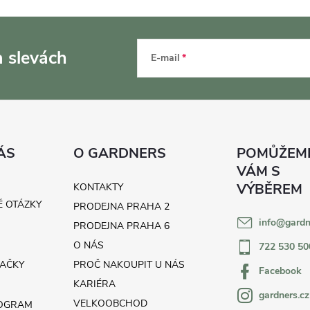
a slevách
E-mail
ÁS
O GARDNERS
KONTAKTY
É OTÁZKY
PRODEJNA PRAHA 2
info
@
gardn
H
PRODEJNA PRAHA 6
O NÁS
722 530 50
AČKY
PROČ NAKOUPIT U NÁS
Facebook
KARIÉRA
gardners.cz
VELKOOBCHOD
ROGRAM