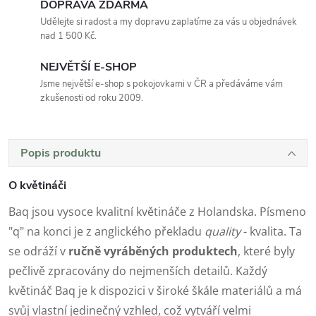
DOPRAVA ZDARMA
Udělejte si radost a my dopravu zaplatíme za vás u objednávek
nad 1 500 Kč.
NEJVĚTŠÍ E-SHOP
Jsme největší e-shop s pokojovkami v ČR a předáváme vám
zkušenosti od roku 2009.
Popis produktu
O květináči
Baq jsou vysoce kvalitní květináče z Holandska. Písmeno
"q" na konci je z anglického překladu
quality
- kvalita. Ta
se odráží v
ručně vyráběných produktech
, které byly
pečlivě zpracovány do nejmenších detailů. Každý
květináč Baq je k dispozici v široké škále materiálů a má
svůj vlastní jedinečný vzhled, což vytváří velmi