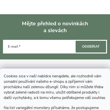
Mějte přehled o novinkách
a slevách
Z
á
E-mail
ODEBÍRAT
p
a
INFORMACE O NÁKUPU
Cookies sice v naší nabídce nenajdete, ale rozhodně vám
t
usnadní používání našeho e-shopu a zpříjemní vám
MOHLO BY VÁS ZAJÍMAT
procházku naší zelenou džunglí. Díky nim si můžete třeba
í
vybrat zelené radosti na míru, uložit oblíbené produkty i
další vychytávky, a k tomu všemu potřebujeme váš souhlas.
O GARDNERS
Na list variegátní monstery přísaháme, že postupujeme