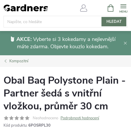
Přejít
NÁKUPNÍ
KOŠÍK
na
obsah
HLEDAT
🪴 AKCE:
Vyberte si 3 kokedamy a nejlevnější
máte zdarma. Objevte kouzlo kokedam.
Kompozitní
Obal Baq Polystone Plain -
Partner šedá s vnitřní
vložkou, průměr 30 cm
Neohodnoceno
Podrobnosti hodnocení
Kód produktu:
6POSRPL30