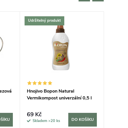
Udržitelný produkt
Český vý
Bestselle
Tip na d
Udržitel
rezová
Hnojivo Bopon Natural
Podložk
Vermikompost univerzální 0,5 l
69 Kč
420 K
ŠÍKU
DO KOŠÍKU
Skladem
>20 ks
Sklad