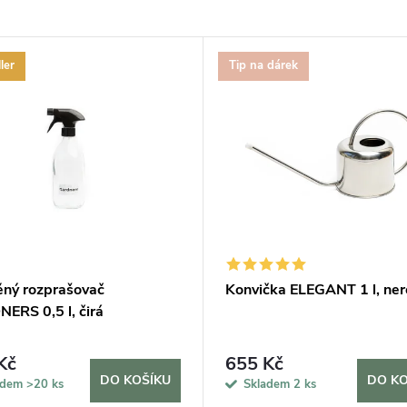
ler
Tip na dárek
ěný rozprašovač
Konvička ELEGANT 1 l, ne
ERS 0,5 l, čirá
Kč
655 Kč
DO KOŠÍKU
DO KO
adem
>20 ks
Skladem
2 ks