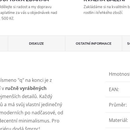
dělejte si radost a my dopravu
Zakládáme si na kvalitním b
aplatíme za vás u objednávek nad
rostlin i křehkého zboží.
 500 Kč.
DISKUZE
OSTATNÍ INFORMACE
S
Hmotnos
Písmeno "q" na konci je z
í v
ručně vyráběných
EAN
:
ejmenších detailů. Každý
lů a má svůj vlastní jedinečný
Průměr
:
Od moderních po nadčasové, od
Materiál
:
 decentní minimalismus. Pro
teriéru dodá šmrnc!