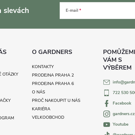
a slevách
E-mail
ÁS
O GARDNERS
KONTAKTY
É OTÁZKY
PRODEJNA PRAHA 2
info
@
gardn
H
PRODEJNA PRAHA 6
O NÁS
722 530 50
AČKY
PROČ NAKOUPIT U NÁS
Facebook
KARIÉRA
gardners.cz
VELKOOBCHOD
ROGRAM
Youtube
@gardners.