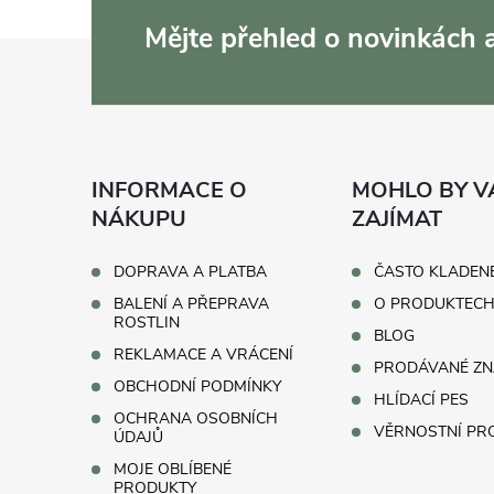
Mějte přehled o novinkách
Z
á
p
INFORMACE O
MOHLO BY V
a
NÁKUPU
ZAJÍMAT
t
DOPRAVA A PLATBA
ČASTO KLADEN
BALENÍ A PŘEPRAVA
O PRODUKTEC
í
ROSTLIN
BLOG
REKLAMACE A VRÁCENÍ
PRODÁVANÉ ZN
OBCHODNÍ PODMÍNKY
HLÍDACÍ PES
OCHRANA OSOBNÍCH
VĚRNOSTNÍ P
ÚDAJŮ
MOJE OBLÍBENÉ
PRODUKTY