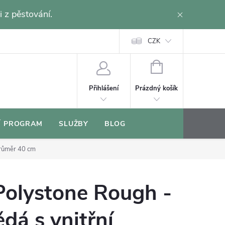
i z pěstování.
CZK
NÁKUPNÍ
KOŠÍK
Prázdný košík
Přihlášení
Í PROGRAM
SLUŽBY
BLOG
průměr 40 cm
Polystone Rough -
dá s vnitřní