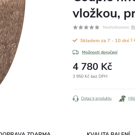
vložkou, 
Neohodnoceno
P
Skladem za 7 - 10 dní
3 
Možnosti doručení
4 780 Kč
3 950 Kč bez DPH
Měrná
cena:
Dotaz k produktu
Hlí
DOPRAVA ZDARMA
KVALITA BALENÍ