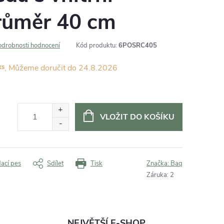
průměr 40 cm
odrobnosti hodnocení
Kód produktu:
6POSRC405
ks
24.8.2026
VLOŽIT DO KOŠÍKU
dací pes
Sdílet
Tisk
Značka:
Baq
Záruka
:
2
NEJVĚTŠÍ E-SHOP