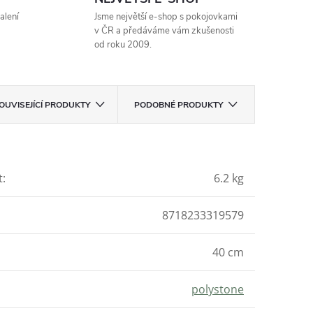
alení
Jsme největší e-shop s pokojovkami
v ČR a předáváme vám zkušenosti
od roku 2009.
OUVISEJÍCÍ PRODUKTY
PODOBNÉ PRODUKTY
t
:
6.2 kg
8718233319579
40 cm
polystone