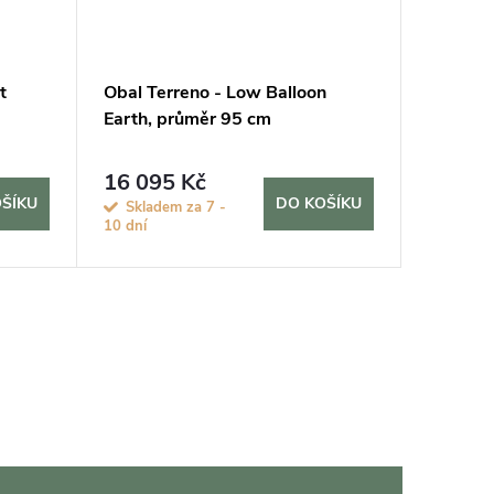
t
Obal Terreno - Low Balloon
Obal Te
Earth, průměr 95 cm
průměr
16 095 Kč
4 235
ŠÍKU
DO KOŠÍKU
Skladem za 7 -
Sklade
10 dní
10 dní