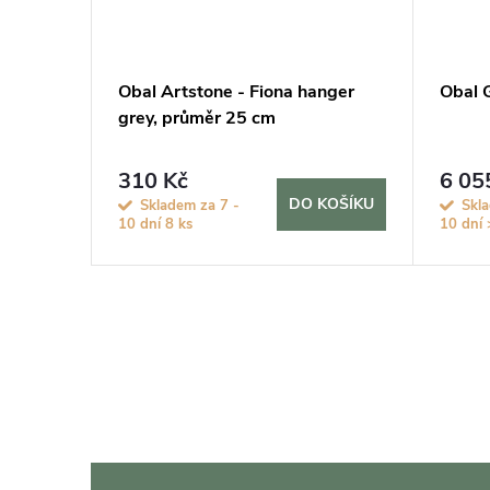
Obal Artstone - Fiona hanger
Obal 
grey, průměr 25 cm
310 Kč
6 05
KOŠÍKU
DO KOŠÍKU
Skladem za 7 -
Skla
10 dní
8 ks
10 dní