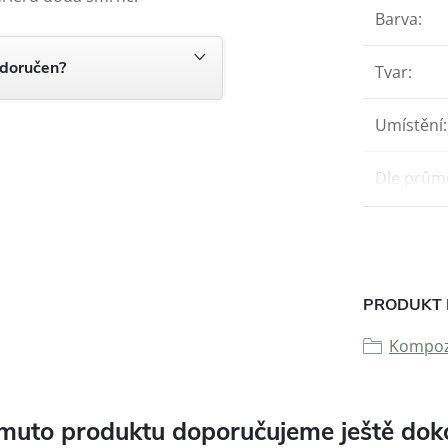
Barva
:
 doručen?
Tvar
:
Umístění
:
Dle prům
PRODUKT 
Kompozi
muto produktu doporučujeme ještě dok