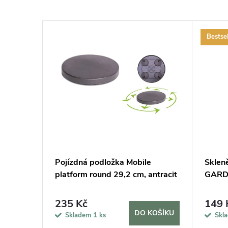
Bestsel
cm a 2
Pojízdná podložka Mobile
Sklen
lení
platform round 29,2 cm, antracit
GARDN
235 Kč
149 
KOŠÍKU
DO KOŠÍKU
Skladem
1 ks
Skl