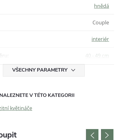
hnědá
Couple
interiér
ěru
:
40 - 49 cm
VŠECHNY PARAMETRY
NALEZNETE V TÉTO KATEGORII
tní květináče
oupit