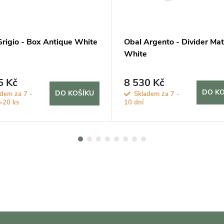
Grigio - Box Antique White
Obal Argento - Divider Mat
White
5 Kč
8 530 Kč
DO KO
DO KOŠÍKU
dem za 7 -
Skladem za 7 -
>20 ks
10 dní