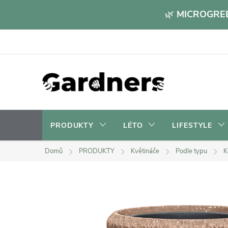
Přejít
🌿
MICROGREE
na
obsah
PRODUKTY
LÉTO
LIFESTYLE
Domů
PRODUKTY
Květináče
Podle typu
K