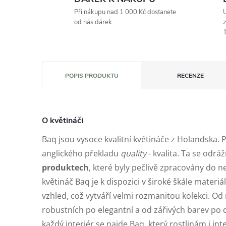
Při nákupu nad 1 000 Kč dostanete
U
od nás dárek.
z
1
POPIS PRODUKTU
RECENZE
O květináči
Baq jsou vysoce kvalitní květináče z Holandska. 
anglického překladu
quality
- kvalita. Ta se odráž
produktech
, které byly pečlivě zpracovány do n
květináč Baq je k dispozici v široké škále materiá
vzhled, což vytváří velmi rozmanitou kolekci. 
robustních po elegantní a od zářivých barev po
každý interiér se najde Baq, který rostlinám i in