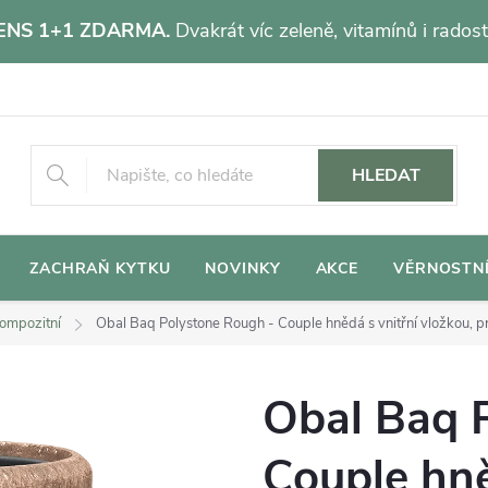
NS 1+1 ZDARMA.
Dvakrát víc zeleně, vitamínů i radost
HLEDAT
ZACHRAŇ KYTKU
NOVINKY
AKCE
VĚRNOSTN
ompozitní
Obal Baq Polystone Rough - Couple hnědá s vnitřní vložkou, 
Obal Baq 
Couple hně