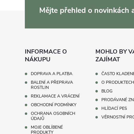
Mějte přehled o novinkách
Z
á
p
INFORMACE O
MOHLO BY V
a
NÁKUPU
ZAJÍMAT
t
DOPRAVA A PLATBA
ČASTO KLADEN
BALENÍ A PŘEPRAVA
O PRODUKTEC
í
ROSTLIN
BLOG
REKLAMACE A VRÁCENÍ
PRODÁVANÉ ZN
OBCHODNÍ PODMÍNKY
HLÍDACÍ PES
OCHRANA OSOBNÍCH
VĚRNOSTNÍ P
ÚDAJŮ
MOJE OBLÍBENÉ
PRODUKTY