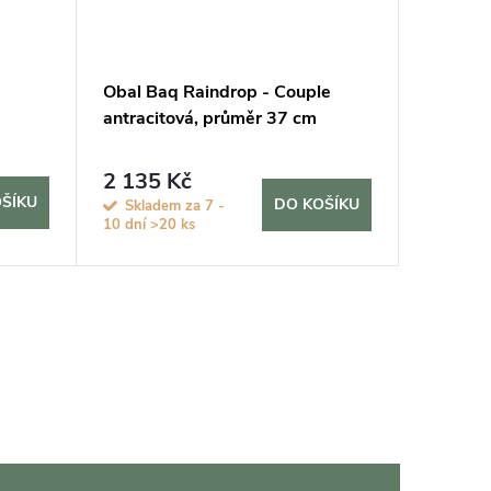
Obal Baq Raindrop - Couple
Obal Ter
antracitová, průměr 37 cm
průměr
2 135 Kč
18 99
ŠÍKU
DO KOŠÍKU
Skladem za 7 -
Sklade
10 dní
>20 ks
10 dní