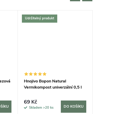
Udržitelný produkt
Český vý
Bestselle
Tip na d
Udržitel
rezová
Hnojivo Bopon Natural
Podložk
Vermikompost univerzální 0,5 l
69 Kč
420 K
ŠÍKU
DO KOŠÍKU
Skladem
>20 ks
Sklad