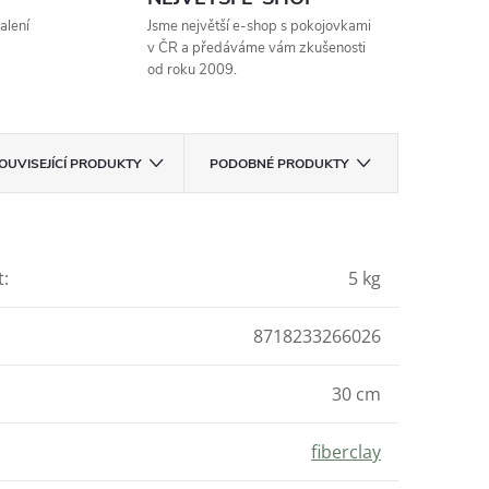
alení
Jsme největší e-shop s pokojovkami
v ČR a předáváme vám zkušenosti
od roku 2009.
OUVISEJÍCÍ PRODUKTY
PODOBNÉ PRODUKTY
t
:
5 kg
8718233266026
30 cm
fiberclay