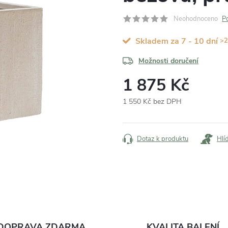
Neohodnoceno
P
Skladem za 7 - 10 dní
>2
Možnosti doručení
1 875 Kč
1 550 Kč bez DPH
Měrná
cena:
Dotaz k produktu
Hlí
DOPRAVA ZDARMA
KVALITA BALENÍ