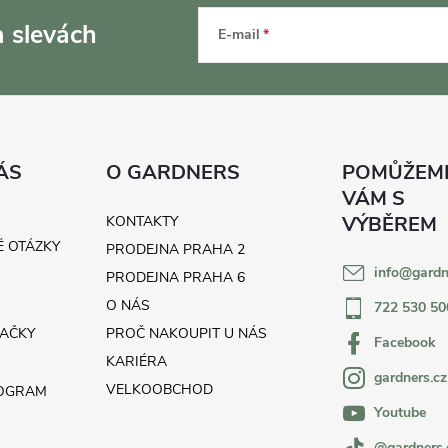
a slevách
E-mail
ÁS
O GARDNERS
KONTAKTY
É OTÁZKY
PRODEJNA PRAHA 2
info
@
gardn
H
PRODEJNA PRAHA 6
O NÁS
722 530 50
AČKY
PROČ NAKOUPIT U NÁS
Facebook
KARIÉRA
gardners.cz
VELKOOBCHOD
ROGRAM
Youtube
@gardners.