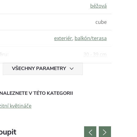
béžová
cube
exteriér
,
balkón/terasa
ěru
:
30 - 39 cm
VŠECHNY PARAMETRY
NALEZNETE V TÉTO KATEGORII
tní květináče
oupit