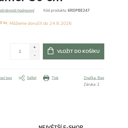
odrobnosti hodnocení
Kód produktu:
6RDPBE247
0 ks
24.8.2026
VLOŽIT DO KOŠÍKU
dací pes
Sdílet
Tisk
Značka:
Baq
Záruka
:
2
NEJVĚTŠÍ E-SHOP