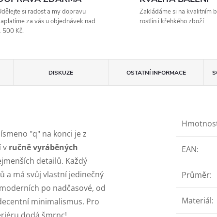
dělejte si radost a my dopravu
Zakládáme si na kvalitním b
aplatíme za vás u objednávek nad
rostlin i křehkého zboží.
 500 Kč.
DISKUZE
OSTATNÍ INFORMACE
S
Hmotnos
Písmeno "q" na konci je z
í v
ručně vyráběných
EAN
:
ejmenších detailů. Každý
lů a má svůj vlastní jedinečný
Průměr
:
Od moderních po nadčasové, od
Materiál
:
 decentní minimalismus. Pro
teriéru dodá šmrnc!