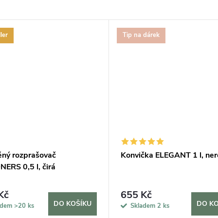
ler
Tip na dárek
ěný rozprašovač
Konvička ELEGANT 1 l, ne
ERS 0,5 l, čirá
Kč
655 Kč
DO KOŠÍKU
DO KO
adem
>20 ks
Skladem
2 ks