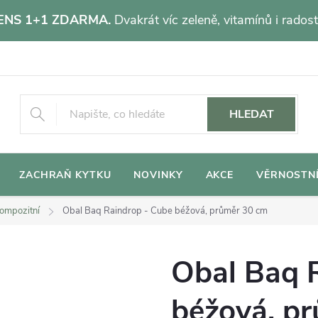
NS 1+1 ZDARMA.
Dvakrát víc zeleně, vitamínů i radost
HLEDAT
ZACHRAŇ KYTKU
NOVINKY
AKCE
VĚRNOSTN
ompozitní
Obal Baq Raindrop - Cube béžová, průměr 30 cm
Obal Baq 
béžová, p