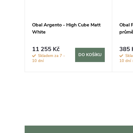
att
Obal Argento - High Cube Matt
Obal R
White
průmě
11 255 Kč
385 
KOŠÍKU
DO KOŠÍKU
Skladem za 7 -
Skla
10 dní
10 dní