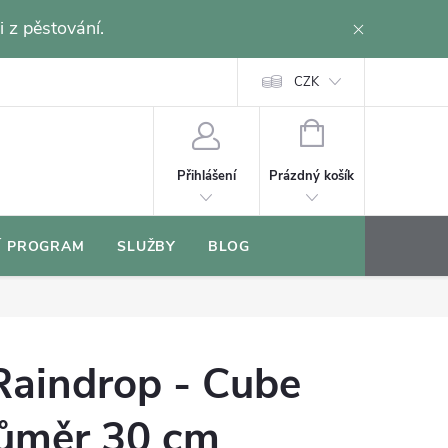
i z pěstování.
CZK
NÁKUPNÍ
KOŠÍK
Prázdný košík
Přihlášení
Í PROGRAM
SLUŽBY
BLOG
Raindrop - Cube
růměr 30 cm