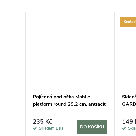
Bestsel
cm a 2
Pojízdná podložka Mobile
Sklen
lení
platform round 29,2 cm, antracit
GARDN
235 Kč
149 
KOŠÍKU
DO KOŠÍKU
Skladem
1 ks
Skl