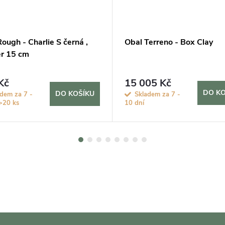
ough - Charlie S černá ,
Obal Terreno - Box Clay
r 15 cm
Kč
15 005 Kč
DO KO
DO KOŠÍKU
dem za 7 -
Skladem za 7 -
>20 ks
10 dní