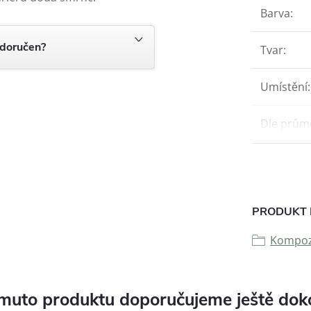
Barva
:
 doručen?
Tvar
:
Umístění
:
Dle prům
PRODUKT 
Kompozi
muto produktu doporučujeme ještě dok