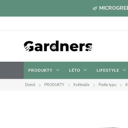
Přejít
🌿
MICROGREE
na
obsah
PRODUKTY
LÉTO
LIFESTYLE
Domů
PRODUKTY
Květináče
Podle typu
K