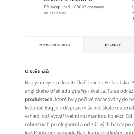
Při nákupu nad 1 000 Kč dostanete
U
od nás dárek.
z
1
POPIS PRODUKTU
RECENZE
O květináči
Baq jsou vysoce kvalitní květináče z Holandska. 
anglického překladu
quality
- kvalita. Ta se odráž
produktech
, které byly pečlivě zpracovány do n
květináč Baq je k dispozici v široké škále materiá
vzhled, což vytváří velmi rozmanitou kolekci. 
robustních po elegantní a od zářivých barev po
každý interiér se najde Baq, který rostlinám i in