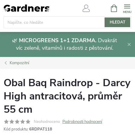
Přejít
NÁKUPNÍ
KOŠÍK
na
obsah
HLEDAT
🌿
MICROGREENS 1+1 ZDARMA.
Dvakrát
víc zeleně, vitamínů i radosti z pěstování.
Kompozitní
Obal Baq Raindrop - Darcy
High antracitová, průměr
55 cm
Neohodnoceno
Podrobnosti hodnocení
Kód produktu:
6RDPAT118