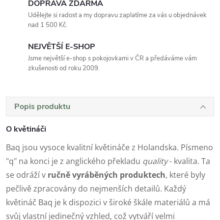
DOPRAVA ZDARMA
Udělejte si radost a my dopravu zaplatíme za vás u objednávek
nad 1 500 Kč.
NEJVĚTŠÍ E-SHOP
Jsme největší e-shop s pokojovkami v ČR a předáváme vám
zkušenosti od roku 2009.
Popis produktu
O květináči
Baq jsou vysoce kvalitní květináče z Holandska. Písmeno
"q" na konci je z anglického překladu
quality
- kvalita. Ta
se odráží v
ručně vyráběných produktech
, které byly
pečlivě zpracovány do nejmenších detailů. Každý
květináč Baq je k dispozici v široké škále materiálů a má
svůj vlastní jedinečný vzhled, což vytváří velmi