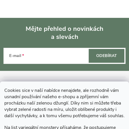
Mějte přehled o novinkách
a slevách
Z
á
E-mail
ODEBÍRAT
p
a
INFORMACE O NÁKUPU
Cookies sice v naší nabídce nenajdete, ale rozhodně vám
t
usnadní používání našeho e-shopu a zpříjemní vám
MOHLO BY VÁS ZAJÍMAT
procházku naší zelenou džunglí. Díky nim si můžete třeba
í
vybrat zelené radosti na míru, uložit oblíbené produkty i
další vychytávky, a k tomu všemu potřebujeme váš souhlas.
O GARDNERS
Na list variegátní monstery přísaháme, že postupujeme