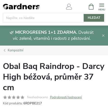
Přejít
NÁKUPNÍ
KOŠÍK
na
obsah
HLEDAT
🌿
MICROGREENS 1+1 ZDARMA.
Dvakrát
víc zeleně, vitamínů i radosti z pěstování.
Kompozitní
Obal Baq Raindrop - Darcy
High béžová, průměr 37
cm
Neohodnoceno
Podrobnosti hodnocení
Kód produktu:
6RDPBE217