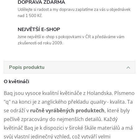
DOPRAVA ZDARMA
Udělejte si radost a my dopravu zaplatíme za vás u objednávek
nad 1 500 Kč.
NEJVĚTŠÍ E-SHOP
Jsme největší e-shop s pokojovkami v ČR a předáváme vám
zkušenosti od roku 2009.
Popis produktu
O květináči
Baq jsou vysoce kvalitní květináče z Holandska. Písmeno
"q" na konci je z anglického překladu
quality
- kvalita. Ta
se odráží v
ručně vyráběných produktech
, které byly
pečlivě zpracovány do nejmenších detailů. Každý
květináč Baq je k dispozici v široké škále materiálů a má
svůj vlastní jedinečný vzhled, což vytváří velmi