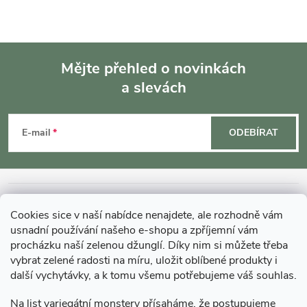
Mějte přehled o novinkách
a slevách
Z
á
E-mail
ODEBÍRAT
p
a
INFORMACE O NÁKUPU
Cookies sice v naší nabídce nenajdete, ale rozhodně vám
t
usnadní používání našeho e-shopu a zpříjemní vám
MOHLO BY VÁS ZAJÍMAT
procházku naší zelenou džunglí. Díky nim si můžete třeba
í
vybrat zelené radosti na míru, uložit oblíbené produkty i
další vychytávky, a k tomu všemu potřebujeme váš souhlas.
O GARDNERS
Na list variegátní monstery přísaháme, že postupujeme