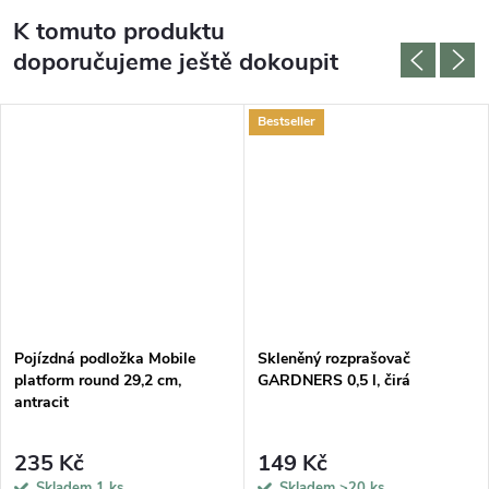
K tomuto produktu
doporučujeme ještě dokoupit
Bestseller
Pojízdná podložka Mobile
Skleněný rozprašovač
platform round 29,2 cm,
GARDNERS 0,5 l, čirá
antracit
235 Kč
149 Kč
Skladem
1 ks
Skladem
>20 ks