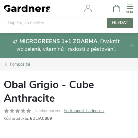
Přejít
NÁKUPNÍ
KOŠÍK
na
obsah
HLEDAT
🌿
MICROGREENS 1+1 ZDARMA.
Dvakrát
víc zeleně, vitamínů i radosti z pěstování.
Kompozitní
Obal Grigio - Cube
Anthracite
Neohodnoceno
Podrobnosti hodnocení
Kód produktu:
6DLIAC889