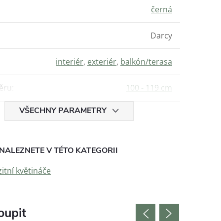
černá
Darcy
interiér
,
exteriér
,
balkón/terasa
ěru
:
100 - 119 cm
VŠECHNY PARAMETRY
NALEZNETE V TÉTO KATEGORII
tní květináče
oupit