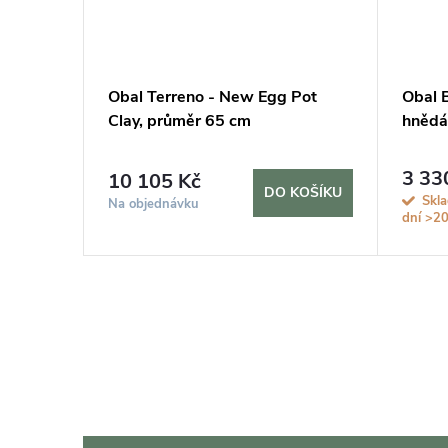
e Earth
Obal Terreno - New Egg Pot
Obal B
Clay, průměr 65 cm
hnědá
3 33
10 105 Kč
KOŠÍKU
DO KOŠÍKU
Skl
Na objednávku
dní
>20