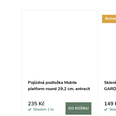
Bestsel
cm a 2
Pojízdná podložka Mobile
Sklen
lení
platform round 29,2 cm, antracit
GARDN
235 Kč
149 
KOŠÍKU
DO KOŠÍKU
Skladem
1 ks
Skl