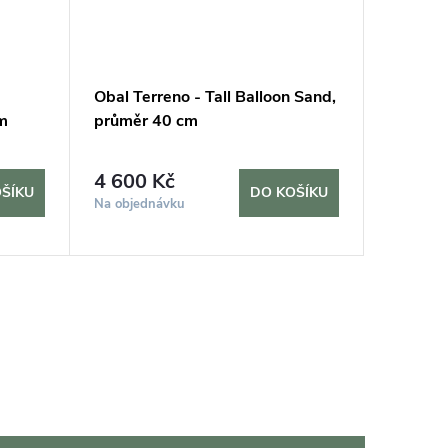
Obal Terreno - Tall Balloon Sand,
Obal Mi
m
průměr 40 cm
béžová,
8 170
4 600 Kč
ŠÍKU
DO KOŠÍKU
Sklad
Na objednávku
dní
11 ks