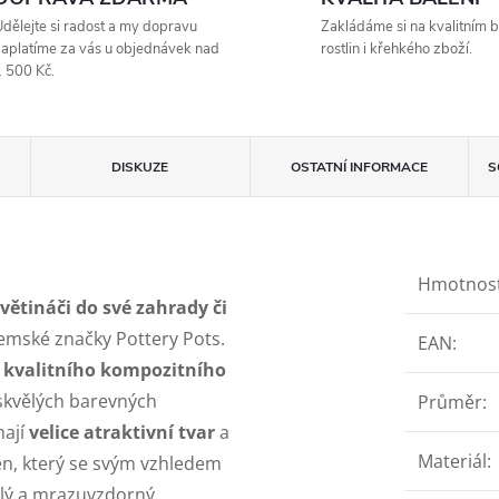
dělejte si radost a my dopravu
Zakládáme si na kvalitním b
aplatíme za vás u objednávek nad
rostlin i křehkého zboží.
 500 Kč.
DISKUZE
OSTATNÍ INFORMACE
S
Hmotnos
ětináči do své zahrady či
zemské značky Pottery Pots.
EAN
:
z
kvalitního kompozitního
 skvělých barevných
Průměr
:
mají
velice atraktivní tvar
a
Materiál
:
en, který se svým vzhledem
álý a mrazuvzdorný.