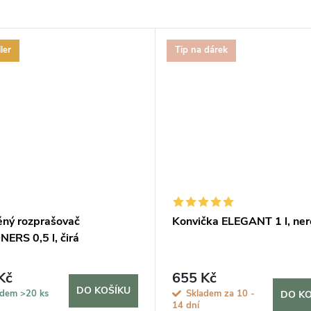
ler
Tip na dárek
ěný rozprašovač
Konvička ELEGANT 1 l, ne
ERS 0,5 l, čirá
Kč
655 Kč
DO KOŠÍKU
adem
>20 ks
Skladem za 10 -
DO KO
14 dní