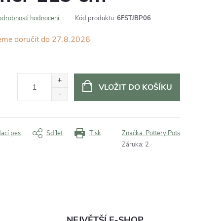
odrobnosti hodnocení
Kód produktu:
6FSTJBP06
27.8.2026
VLOŽIT DO KOŠÍKU
dací pes
Sdílet
Tisk
Značka:
Pottery Pots
Záruka
:
2
NEJVĚTŠÍ E-SHOP