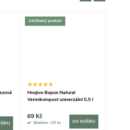
Udržitelný produkt
Český vý
Bestselle
Tip na d
Udržitel
rezová
Hnojivo Bopon Natural
Podložk
Vermikompost univerzální 0,5 l
69 Kč
420 K
DO KOŠÍKU
Skladem
>20 ks
Sklad
ŠÍKU