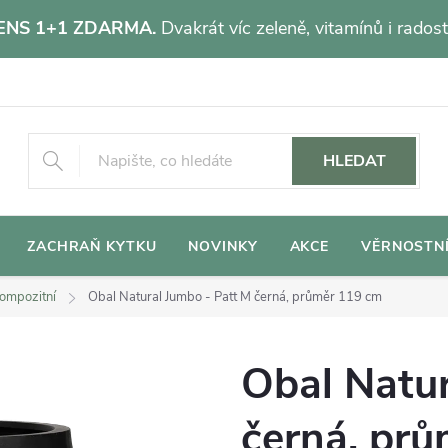
NS 1+1 ZDARMA.
Dvakrát víc zeleně, vitamínů i radost
HLEDAT
ZACHRAŇ KYTKU
NOVINKY
AKCE
VĚRNOSTN
ompozitní
Obal Natural Jumbo - Patt M černá, průměr 119 cm
Obal Natur
černá, pr