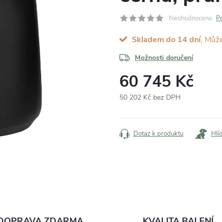
Neohodnoceno
P
Skladem do 14 dní
Možnosti doručení
60 745 Kč
50 202 Kč bez DPH
Měrná
cena:
Dotaz k produktu
Hlí
DOPRAVA ZDARMA
KVALITA BALENÍ