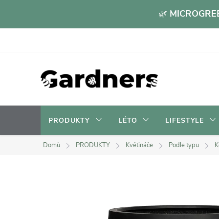
Přejít
🌿
MICROGREE
na
obsah
PRODUKTY
LÉTO
LIFESTYLE
Domů
PRODUKTY
Květináče
Podle typu
K