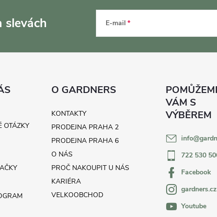
a slevách
E-mail
ÁS
O GARDNERS
KONTAKTY
É OTÁZKY
PRODEJNA PRAHA 2
info
@
gardn
H
PRODEJNA PRAHA 6
O NÁS
722 530 50
AČKY
PROČ NAKOUPIT U NÁS
Facebook
KARIÉRA
gardners.cz
VELKOOBCHOD
ROGRAM
Youtube