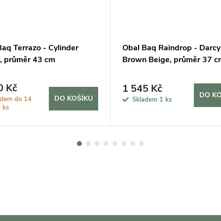
aq Terrazo - Cylinder
Obal Baq Raindrop - Darcy
, průměr 43 cm
Brown Beige, průměr 37 c
0 Kč
1 545 Kč
DO KO
DO KOŠÍKU
adem do 14
Skladem
1 ks
 ks