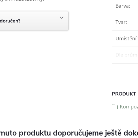
Barva
:
 doručen?
Tvar
:
Umístění
:
Dle prům
PRODUKT 
Kompozi
muto produktu doporučujeme ještě dok