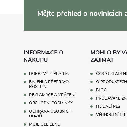
Mějte přehled o novinkách
Z
á
p
INFORMACE O
MOHLO BY V
a
NÁKUPU
ZAJÍMAT
t
DOPRAVA A PLATBA
ČASTO KLADEN
BALENÍ A PŘEPRAVA
O PRODUKTEC
í
ROSTLIN
BLOG
REKLAMACE A VRÁCENÍ
PRODÁVANÉ ZN
OBCHODNÍ PODMÍNKY
HLÍDACÍ PES
OCHRANA OSOBNÍCH
VĚRNOSTNÍ P
ÚDAJŮ
MOJE OBLÍBENÉ