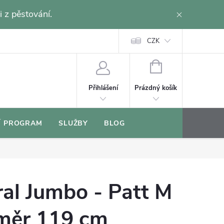
i z pěstování.
CZK
NÁKUPNÍ
KOŠÍK
Prázdný košík
Přihlášení
Í PROGRAM
SLUŽBY
BLOG
al Jumbo - Patt M
ůměr 119 cm