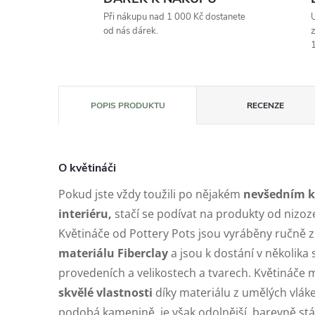
Při nákupu nad 1 000 Kč dostanete
U
od nás dárek.
z
1
POPIS PRODUKTU
RECENZE
O květináči
Pokud jste vždy toužili po nějakém
nevšedním kv
interiéru,
stačí se podívat na produkty od nizo
Květináče od Pottery Pots jsou vyráběny ručně 
materiálu Fiberclay
a jsou k dostání v několika
provedeních a velikostech a tvarech. Květináče 
skvělé vlastnosti
díky materiálu z umělých vlák
podobá kamenině, je však odolnější, barevně st