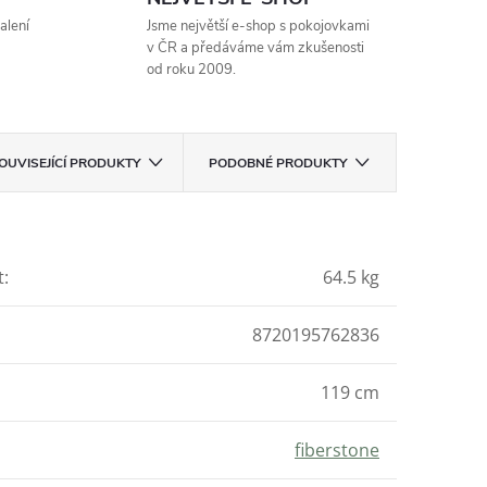
alení
Jsme největší e-shop s pokojovkami
v ČR a předáváme vám zkušenosti
od roku 2009.
OUVISEJÍCÍ PRODUKTY
PODOBNÉ PRODUKTY
t
:
64.5 kg
8720195762836
119 cm
fiberstone