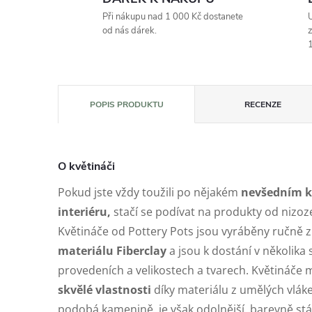
Při nákupu nad 1 000 Kč dostanete
U
od nás dárek.
z
1
POPIS PRODUKTU
RECENZE
O květináči
Pokud jste vždy toužili po nějakém
nevšedním kv
interiéru,
stačí se podívat na produkty od nizo
Květináče od Pottery Pots jsou vyráběny ručně 
materiálu Fiberclay
a jsou k dostání v několika
provedeních a velikostech a tvarech. Květináče 
skvělé vlastnosti
díky materiálu z umělých vlák
podobá kamenině, je však odolnější, barevně st