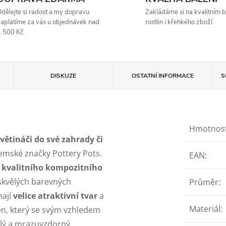
dělejte si radost a my dopravu
Zakládáme si na kvalitním b
aplatíme za vás u objednávek nad
rostlin i křehkého zboží.
 500 Kč.
DISKUZE
OSTATNÍ INFORMACE
S
Hmotnos
ětináči do své zahrady či
zemské značky Pottery Pots.
EAN
:
z
kvalitního kompozitního
 skvělých barevných
Průměr
:
mají
velice atraktivní tvar
a
Materiál
:
en, který se svým vzhledem
álý a mrazuvzdorný.