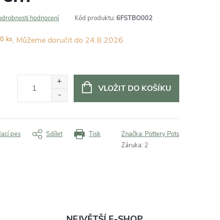
odrobnosti hodnocení
Kód produktu:
6FSTBO002
0 ks
24.8.2026
VLOŽIT DO KOŠÍKU
dací pes
Sdílet
Tisk
Značka:
Pottery Pots
Záruka
:
2
NEJVĚTŠÍ E-SHOP