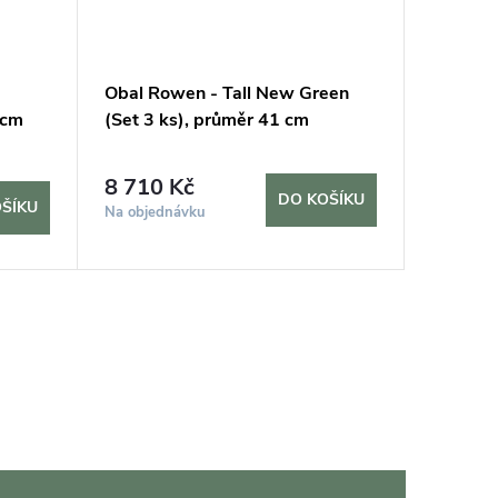
Obal Rowen - Tall New Green
Obal Te
 cm
(Set 3 ks), průměr 41 cm
2 725
8 710 Kč
DO KOŠÍKU
ŠÍKU
Sklade
Na objednávku
10 dní
2 