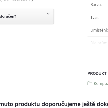
Barva
:
 doručen?
Tvar
:
Umístění
:
Dle prům
PRODUKT 
Kompozi
muto produktu doporučujeme ještě dok