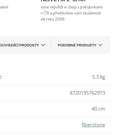
alení
Jsme největší e-shop s pokojovkami
v ČR a předáváme vám zkušenosti
od roku 2009.
OUVISEJÍCÍ PRODUKTY
PODOBNÉ PRODUKTY
t
:
5.3 kg
8720195762973
40 cm
fiberstone