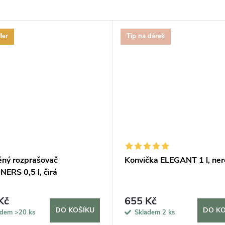
ler
Tip na dárek
ěný rozprašovač
Konvička ELEGANT 1 l, ne
ERS 0,5 l, čirá
Kč
655 Kč
DO KOŠÍKU
DO KO
adem
>20 ks
Skladem
2 ks