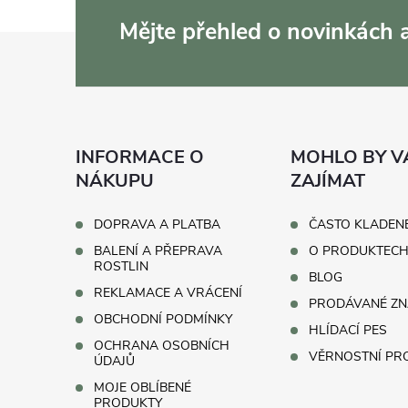
Mějte přehled o novinkách
Z
á
p
INFORMACE O
MOHLO BY V
a
NÁKUPU
ZAJÍMAT
t
DOPRAVA A PLATBA
ČASTO KLADEN
BALENÍ A PŘEPRAVA
O PRODUKTEC
í
ROSTLIN
BLOG
REKLAMACE A VRÁCENÍ
PRODÁVANÉ ZN
OBCHODNÍ PODMÍNKY
HLÍDACÍ PES
OCHRANA OSOBNÍCH
VĚRNOSTNÍ P
ÚDAJŮ
MOJE OBLÍBENÉ
PRODUKTY