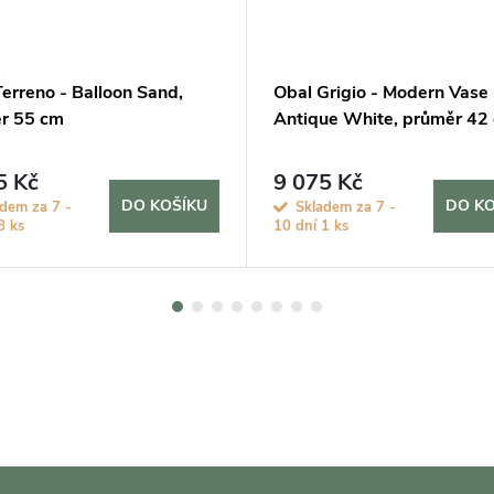
erreno - Balloon Sand,
Obal Grigio - Modern Vase
r 55 cm
Antique White, průměr 42
5 Kč
9 075 Kč
DO KOŠÍKU
DO KO
dem za 7 -
Skladem za 7 -
8 ks
10 dní
1 ks