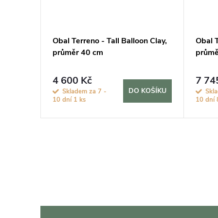
lobe
Obal Terreno - Tall Balloon Clay,
Obal T
 60 cm
průměr 40 cm
průmě
4 600 Kč
7 74
KOŠÍKU
DO KOŠÍKU
Skladem za 7 -
Skla
10 dní
1 ks
10 dní