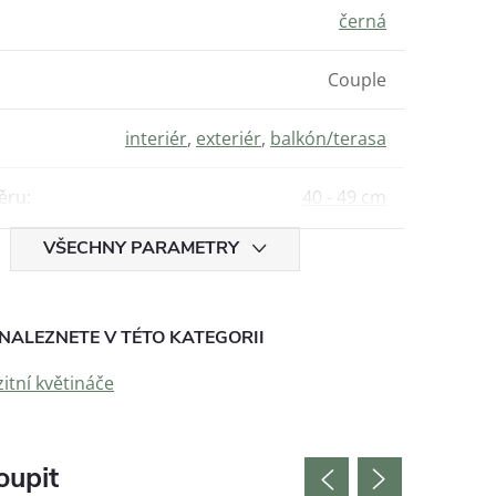
černá
Couple
interiér
,
exteriér
,
balkón/terasa
ěru
:
40 - 49 cm
VŠECHNY PARAMETRY
NALEZNETE V TÉTO KATEGORII
tní květináče
oupit