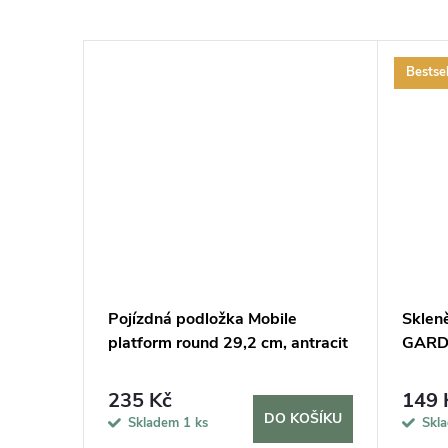
Bestsel
cm a 2
Pojízdná podložka Mobile
Sklen
lení
platform round 29,2 cm, antracit
GARDN
235 Kč
149 
KOŠÍKU
DO KOŠÍKU
Skladem
1 ks
Skl