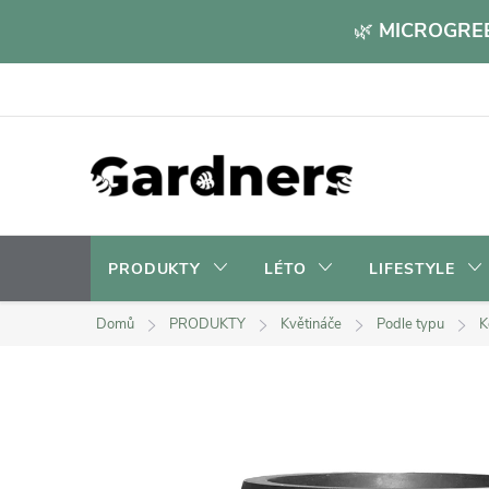
Přejít
🌿
MICROGREE
na
obsah
PRODUKTY
LÉTO
LIFESTYLE
Domů
PRODUKTY
Květináče
Podle typu
K