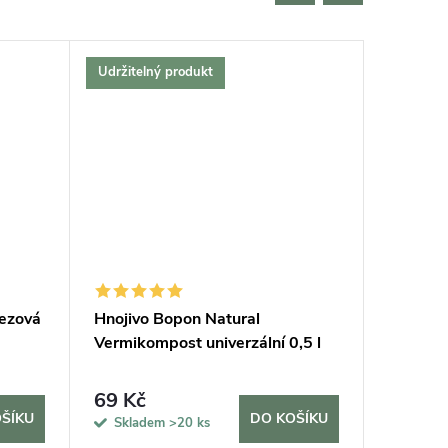
Udržitelný produkt
Český vý
Bestselle
Tip na d
Udržitel
rezová
Hnojivo Bopon Natural
Podložk
Vermikompost univerzální 0,5 l
69 Kč
420 K
ŠÍKU
DO KOŠÍKU
Skladem
>20 ks
Sklad