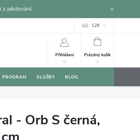
i z pěstování.
CZK
NÁKUPNÍ
KOŠÍK
Prázdný košík
Přihlášení
Í PROGRAM
SLUŽBY
BLOG
al - Orb S černá,
 cm