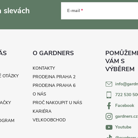
a slevách
E-mail
ÁS
O GARDNERS
KONTAKTY
É OTÁZKY
PRODEJNA PRAHA 2
info
@
gardn
H
PRODEJNA PRAHA 6
O NÁS
722 530 50
AČKY
PROČ NAKOUPIT U NÁS
Facebook
KARIÉRA
gardners.cz
VELKOOBCHOD
ROGRAM
Youtube
@gardners.