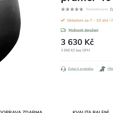
Neohodnoceno
P
Skladem za 7 - 10 dní
>2
Možnosti doručení
3 630 Kč
3 000 Kč bez DPH
Měrná
cena:
Dotaz k produktu
Hlí
DOPRAVA ZDARMA
KVALITA BALENÍ