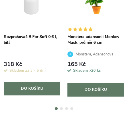
Rozprašovač B.For Soft 0,6 l,
Monstera adansonii Monkey
bílá
Mask, průměr 6 cm
Monstera, Adansonova
monstera, Švýcarský sýr
318 Kč
165 Kč
Skladem za 3 - 5 dní
Skladem
>20 ks
DO KOŠÍKU
DO KOŠÍKU