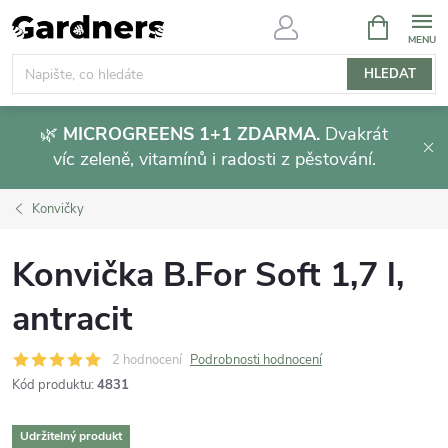
Přejít
NÁKUPNÍ
KOŠÍK
na
obsah
HLEDAT
🌿
MICROGREENS 1+1 ZDARMA.
Dvakrát
víc zeleně, vitamínů i radosti z pěstování.
Konvičky
Konvička B.For Soft 1,7 l,
antracit
2 hodnocení
Podrobnosti hodnocení
Kód produktu:
4831
Udržitelný produkt