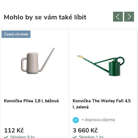
Český výrobek
Konvička Pilea 1,8 l, béžová
Konvička The Warley Fall 4,5
l, zelená
+ doprava zdarma
112 Kč
3 660 Kč
Skladem
9 ks
Skladem
1 ks