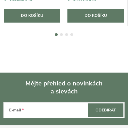
DO KOŠÍKU
DO KOŠÍKU
Mějte přehled o novinkách
a slevách
Z
á
E-mail
ODEBÍRAT
p