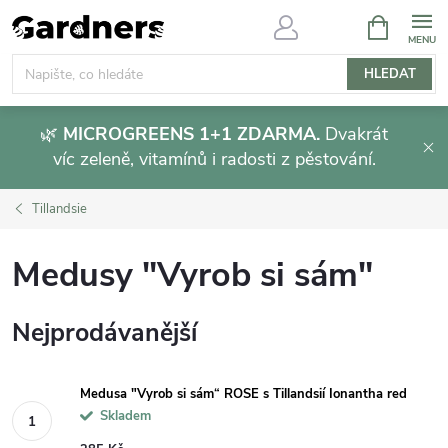
Přejít
NÁKUPNÍ
KOŠÍK
na
obsah
HLEDAT
🌿
MICROGREENS 1+1 ZDARMA.
Dvakrát
víc zeleně, vitamínů i radosti z pěstování.
Tillandsie
Medusy "Vyrob si sám"
Nejprodávanější
Medusa "Vyrob si sám“ ROSE s Tillandsií Ionantha red
Skladem