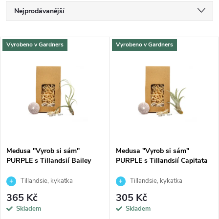
Ř
Nejprodávanější
a
Nejlevnější
V
Vyrobeno v Gardners
Vyrobeno v Gardners
Nejdražší
z
ý
Abecedně
e
p
n
i
í
s
p
Medusa "Vyrob si sám"
Medusa "Vyrob si sám"
PURPLE s Tillandsií Bailey
PURPLE s Tillandsií Capitata
p
r
Tillandsie, kykatka
Tillandsie, kykatka
r
365 Kč
305 Kč
o
Skladem
Skladem