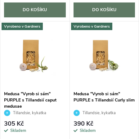
o
d
DO KOŠÍKU
DO KOŠÍKU
d
u
u
Vyrobeno v Gardners
Vyrobeno v Gardners
k
k
t
t
ů
ů
Medusa "Vyrob si sám"
Medusa "Vyrob si sám"
PURPLE s Tillandsií caput
PURPLE s Tillandsií Curly slim
medusae
Tillandsie, kykatka
Tillandsie, kykatka
305 Kč
390 Kč
Skladem
Skladem