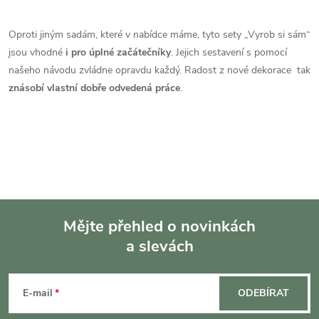
O
v
Oproti jiným sadám, které v nabídce máme, tyto sety „Vyrob si sám“
jsou vhodné
i pro úplné začátečníky
. Jejich sestavení s pomocí
l
našeho návodu zvládne opravdu každý. Radost z nové dekorace tak
á
znásobí vlastní dobře odvedená práce
.
d
a
c
í
Mějte přehled o novinkách
p
a slevách
Z
r
á
v
E-mail
ODEBÍRAT