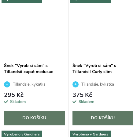
Šnek "Vyrob si sám" s
Šnek "Vyrob si sám" s
Tillandsií caput medusae
Tillandsií Curly slim
Tillandsie, kykatka
Tillandsie, kykatka
295 Kč
375 Kč
Skladem
Skladem
DO KOŠÍKU
DO KOŠÍKU
Vyrobeno v Gardners
Vyrobeno v Gardners