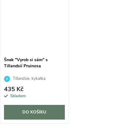
Šnek "Vyrob si sám" s
Tillandsií Pruinosa
Tillandsie, kykatka
435 Kč
Skladem
DO KOŠÍKU