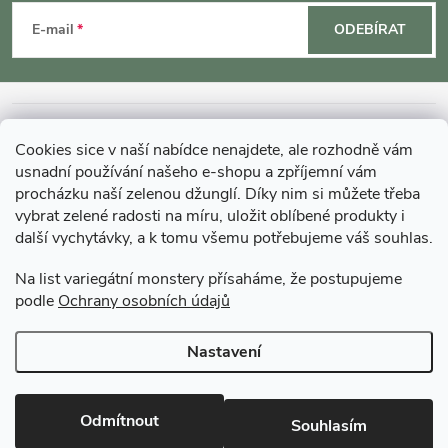
á
E-mail
ODEBÍRAT
p
a
INFORMACE O NÁKUPU
Cookies sice v naší nabídce nenajdete, ale rozhodně vám
t
usnadní používání našeho e-shopu a zpříjemní vám
MOHLO BY VÁS ZAJÍMAT
procházku naší zelenou džunglí. Díky nim si můžete třeba
vybrat zelené radosti na míru, uložit oblíbené produkty i
í
další vychytávky, a k tomu všemu potřebujeme váš souhlas.
O GARDNERS
Na list variegátní monstery přísaháme, že postupujeme
podle
Ochrany osobních údajů
Gardners Design - Projekt, realizace a údržba zahrad a interiérů
Nastavení
Copyright 2026
Gardners-eshop.cz
. Všechna práva vyhrazena.
Upravit
nastavení cookies
Odmítnout
Souhlasím
Vytvořil Shoptet Premium