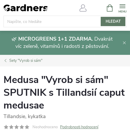
Přejít
NÁKUPNÍ
KOŠÍK
na
obsah
HLEDAT
🌿
MICROGREENS 1+1 ZDARMA.
Dvakrát
víc zeleně, vitamínů i radosti z pěstování.
Sety "Vyrob si sám"
Medusa "Vyrob si sám"
SPUTNIK s Tillandsií caput
medusae
Tillandsie, kykatka
Neohodnoceno
Podrobnosti hodnocení