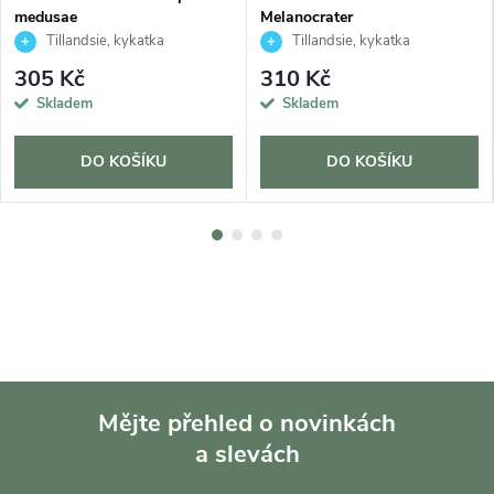
medusae
Melanocrater
Tillandsie, kykatka
Tillandsie, kykatka
305 Kč
310 Kč
Skladem
Skladem
DO KOŠÍKU
DO KOŠÍKU
Mějte přehled o novinkách
a slevách
Z