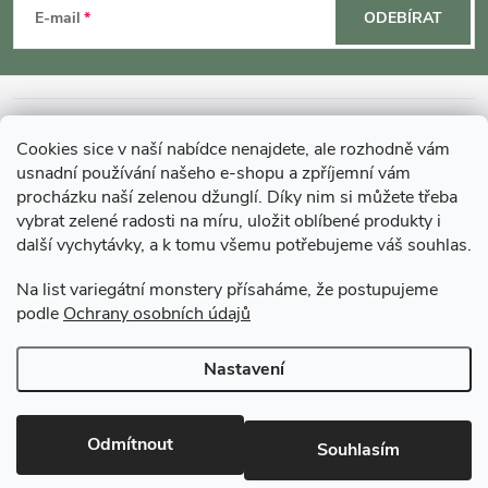
á
E-mail
ODEBÍRAT
p
a
INFORMACE O NÁKUPU
Cookies sice v naší nabídce nenajdete, ale rozhodně vám
t
usnadní používání našeho e-shopu a zpříjemní vám
MOHLO BY VÁS ZAJÍMAT
procházku naší zelenou džunglí. Díky nim si můžete třeba
vybrat zelené radosti na míru, uložit oblíbené produkty i
í
další vychytávky, a k tomu všemu potřebujeme váš souhlas.
O GARDNERS
Na list variegátní monstery přísaháme, že postupujeme
podle
Ochrany osobních údajů
Gardners Design - Projekt, realizace a údržba zahrad a interiérů
Nastavení
Copyright 2026
Gardners-eshop.cz
. Všechna práva vyhrazena.
Upravit
nastavení cookies
Odmítnout
Souhlasím
Vytvořil Shoptet Premium