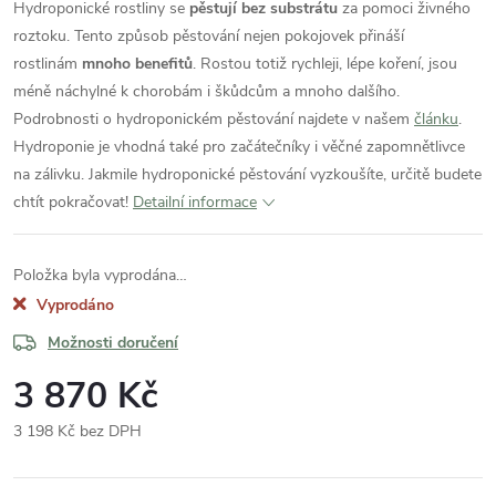
Hydroponické rostliny se
pěstují bez substrátu
za pomoci živného
roztoku. Tento způsob pěstování nejen pokojovek přináší
rostlinám
mnoho benefitů
. Rostou totiž rychleji, lépe koření, jsou
méně náchylné k chorobám i škůdcům a mnoho dalšího.
Podrobnosti o hydroponickém pěstování najdete v našem
článku
.
Hydroponie je vhodná také pro začátečníky i věčné zapomnětlivce
na zálivku. Jakmile hydroponické pěstování vyzkoušíte, určitě budete
chtít pokračovat!
Detailní informace
Položka byla vyprodána…
Vyprodáno
Možnosti doručení
3 870 Kč
3 198 Kč bez DPH
Měrná
cena: