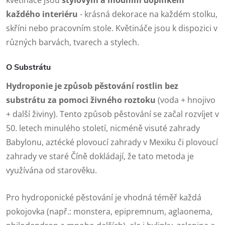
květináče jsou
stylovým a módním doplňkem
každého interiéru
- krásná dekorace na každém stolku,
skříni nebo pracovním stole. Květináče jsou k dispozici v
různých barvách, tvarech a stylech.
O Substrátu
Hydroponie je způsob pěstování rostlin bez
substrátu za pomoci živného roztoku
(voda + hnojivo
+ další živiny). Tento způsob pěstování se začal rozvíjet v
50. letech minulého století, nicméně visuté zahrady
Babylonu, aztécké plovoucí zahrady v Mexiku či plovoucí
zahrady ve staré Číně dokládají, že tato metoda je
využívána od starověku.
Pro hydroponické pěstování je vhodná téměř každá
pokojovka (např.: monstera, epipremnum, aglaonema,