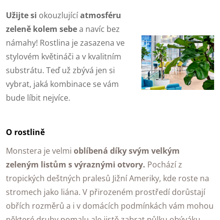
Užijte si
okouzlující
atmosféru
zeleně kolem sebe
a navíc bez
námahy! Rostlina je zasazena ve
stylovém květináči a v kvalitním
substrátu. Teď už zbývá jen si
vybrat, jaká kombinace se vám
bude líbit nejvíce.
O rostlině
Monstera je velmi
oblíbená díky svým velkým
zeleným listům s výraznými otvory.
Pochází z
tropických deštných pralesů Jižní Ameriky, kde roste na
stromech jako liána. V přirozeném prostředí dorůstají
obřích rozměrů a i v domácích podmínkách vám mohou
některé druhy pomalu ale jistě zabrat půlku obýváku.