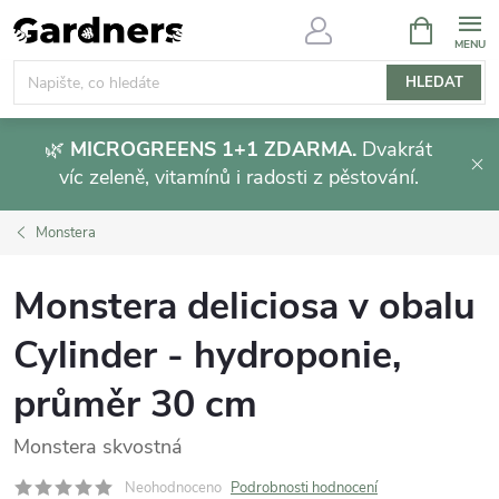
Přejít
NÁKUPNÍ
KOŠÍK
na
obsah
HLEDAT
🌿
MICROGREENS 1+1 ZDARMA.
Dvakrát
víc zeleně, vitamínů i radosti z pěstování.
Monstera
Monstera deliciosa v obalu
Cylinder - hydroponie,
průměr 30 cm
Monstera skvostná
Neohodnoceno
Podrobnosti hodnocení