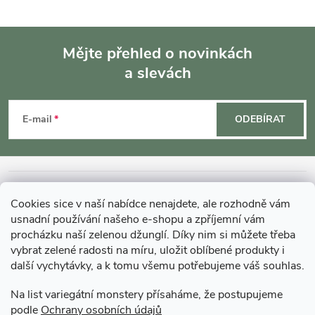
Mějte přehled o novinkách
a slevách
Z
á
E-mail
ODEBÍRAT
p
a
INFORMACE O NÁKUPU
Cookies sice v naší nabídce nenajdete, ale rozhodně vám
t
usnadní používání našeho e-shopu a zpříjemní vám
MOHLO BY VÁS ZAJÍMAT
procházku naší zelenou džunglí. Díky nim si můžete třeba
vybrat zelené radosti na míru, uložit oblíbené produkty i
í
další vychytávky, a k tomu všemu potřebujeme váš souhlas.
O GARDNERS
Na list variegátní monstery přísaháme, že postupujeme
podle
Ochrany osobních údajů
Gardners Design - Projekt, realizace a údržba zahrad a interiérů