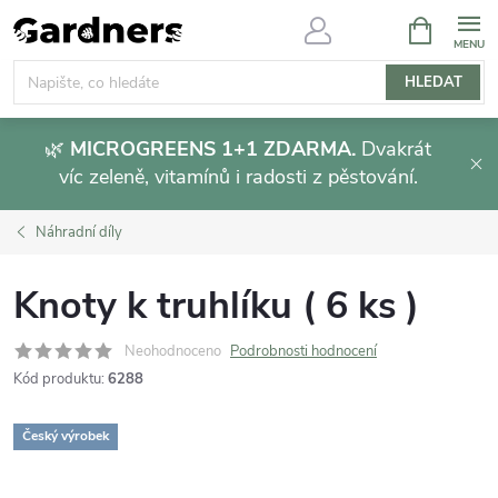
Přejít
NÁKUPNÍ
KOŠÍK
na
obsah
HLEDAT
🌿
MICROGREENS 1+1 ZDARMA.
Dvakrát
víc zeleně, vitamínů i radosti z pěstování.
Náhradní díly
Knoty k truhlíku ( 6 ks )
Neohodnoceno
Podrobnosti hodnocení
Kód produktu:
6288
Český výrobek