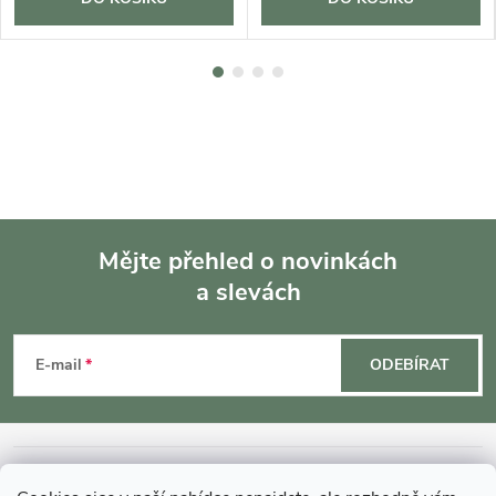
Mějte přehled o novinkách
a slevách
Z
á
E-mail
ODEBÍRAT
p
a
INFORMACE O NÁKUPU