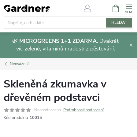
Přejít
NÁKUPNÍ
KOŠÍK
na
obsah
HLEDAT
🌿
MICROGREENS 1+1 ZDARMA.
Dvakrát
víc zeleně, vitamínů i radosti z pěstování.
Neosázená
Skleněná zkumavka v
dřevěném podstavci
Neohodnoceno
Podrobnosti hodnocení
Kód produktu:
10015