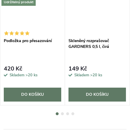
Udržitelný produkt
DARMA
Podložka pro přesazování
Skleněný rozprašovač
GARDNERS 0,5 l, čirá
420 Kč
149 Kč
Skladem
>20 ks
Skladem
>20 ks
DO KOŠÍKU
DO KOŠÍKU