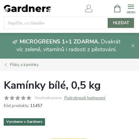
Přejít
NÁKUPNÍ
KOŠÍK
na
obsah
HLEDAT
🌿
MICROGREENS 1+1 ZDARMA.
Dvakrát
víc zeleně, vitamínů i radosti z pěstování.
Písky a kamínky
Kamínky bílé, 0,5 kg
Neohodnoceno
Podrobnosti hodnocení
Kód produktu:
11457
Vyrobeno v Gardners