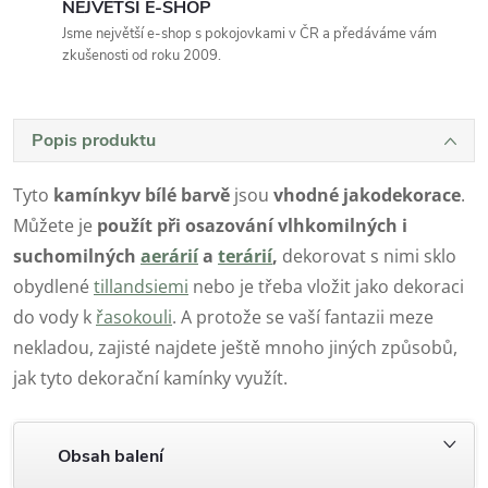
NEJVĚTŠÍ E-SHOP
Jsme největší e-shop s pokojovkami v ČR a předáváme vám
zkušenosti od roku 2009.
Popis produktu
Tyto
kamínky
v bílé barvě
jsou
vhodné jako
dekorace
.
Můžete je
použít při osazování vlhkomilných i
suchomilných
aerárií
a
terárií
,
dekorovat s nimi sklo
obydlené
tillandsiemi
nebo je třeba vložit jako dekoraci
do vody k
řasokouli
. A protože se vaší fantazii meze
nekladou, zajisté najdete ještě mnoho jiných způsobů,
jak tyto dekorační kamínky využít.
Obsah balení