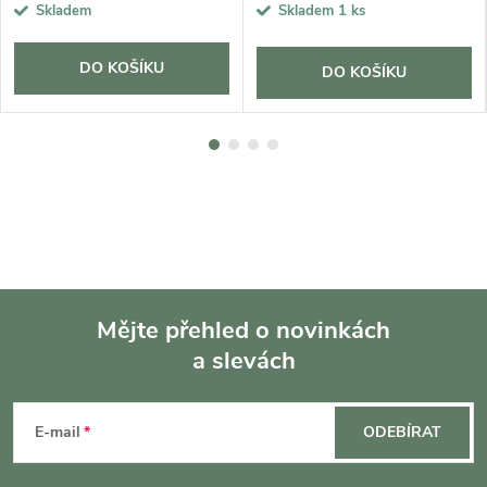
Skladem
Skladem
1 ks
DO KOŠÍKU
DO KOŠÍKU
Mějte přehled o novinkách
a slevách
Z
á
E-mail
ODEBÍRAT