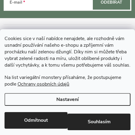
á
E-mail
ODEBÍRAT
p
a
INFORMACE O NÁKUPU
Cookies sice v naší nabídce nenajdete, ale rozhodně vám
t
usnadní používání našeho e-shopu a zpříjemní vám
MOHLO BY VÁS ZAJÍMAT
procházku naší zelenou džunglí. Díky nim si můžete třeba
vybrat zelené radosti na míru, uložit oblíbené produkty i
í
další vychytávky, a k tomu všemu potřebujeme váš souhlas.
O GARDNERS
Na list variegátní monstery přísaháme, že postupujeme
podle
Ochrany osobních údajů
Gardners Design - Projekt, realizace a údržba zahrad a interiérů
Nastavení
Copyright 2026
Gardners-eshop.cz
. Všechna práva vyhrazena.
Upravit
nastavení cookies
Odmítnout
Souhlasím
Vytvořil Shoptet Premium