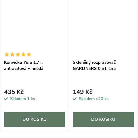
DARMA
Konvička Yula 1,7 l,
Skleněný rozprašovač
antracitová + hnědá
GARDNERS 0,5 l, čirá
435 Kč
149 Kč
Skladem
1 ks
Skladem
>20 ks
DO KOŠÍKU
DO KOŠÍKU