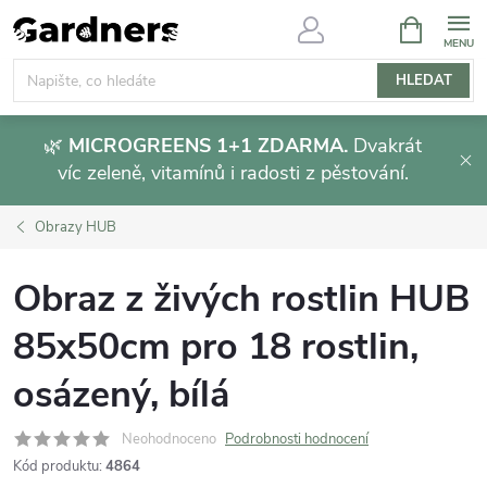
Přejít
NÁKUPNÍ
KOŠÍK
na
obsah
HLEDAT
🌿
MICROGREENS 1+1 ZDARMA.
Dvakrát
víc zeleně, vitamínů i radosti z pěstování.
Obrazy HUB
Obraz z živých rostlin HUB
85x50cm pro 18 rostlin,
osázený, bílá
Neohodnoceno
Podrobnosti hodnocení
Kód produktu:
4864