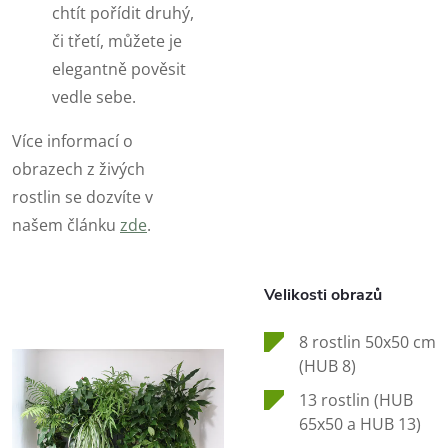
chtít pořídit druhý,
či třetí, můžete je
elegantně pověsit
vedle sebe.
Více informací o
obrazech z živých
rostlin se dozvíte v
našem článku
zde
.
Velikosti obrazů
8 rostlin 50x50 cm
(HUB 8)
13 rostlin (HUB
65x50 a HUB 13)