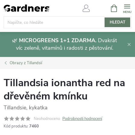
Přejít
NÁKUPNÍ
KOŠÍK
na
obsah
HLEDAT
🌿
MICROGREENS 1+1 ZDARMA.
Dvakrát
víc zeleně, vitamínů i radosti z pěstování.
Obrazy z Tillandsií
Tillandsia ionantha red na
dřevěném kmínku
Tillandsie, kykatka
Neohodnoceno
Podrobnosti hodnocení
Kód produktu:
7460