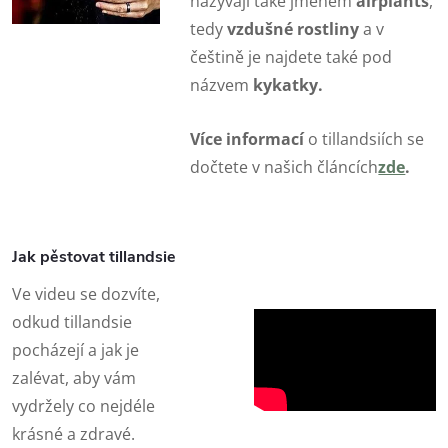
nazývají také jménem
airplants
,
tedy
vzdušné rostliny
a v
češtině je najdete také pod
názvem
kykatky.
Více informací
o tillandsiích se
dočtete v našich článcích
zde
.
Jak pěstovat tillandsie
Ve videu se dozvíte,
odkud tillandsie
pocházejí a jak je
zalévat, aby vám
vydržely co nejdéle
krásné a zdravé.