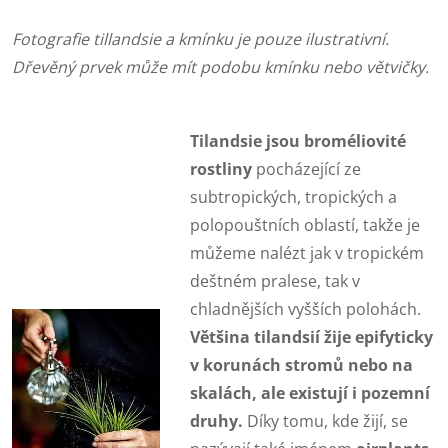
Fotografie tillandsie a kmínku je pouze ilustrativní.
Dřevěný prvek může mít podobu kmínku nebo větvičky.
Tilandsie jsou broméliovité
rostliny
pocházející ze
subtropických, tropických a
polopouštních oblastí, takže je
můžeme nalézt jak v tropickém
deštném pralese, tak v
chladnějších vyšších polohách.
Většina tilandsií žije epifyticky
v korunách stromů nebo na
skalách, ale existují i pozemní
druhy.
Díky tomu, kde žijí, se