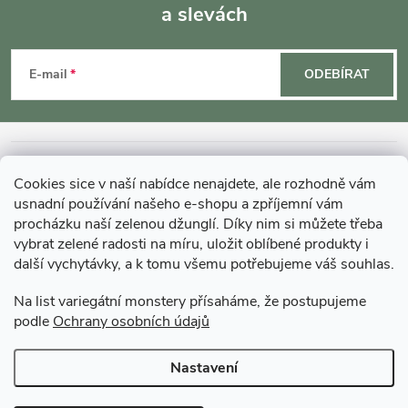
a slevách
Z
á
E-mail
ODEBÍRAT
p
a
INFORMACE O NÁKUPU
Cookies sice v naší nabídce nenajdete, ale rozhodně vám
t
usnadní používání našeho e-shopu a zpříjemní vám
MOHLO BY VÁS ZAJÍMAT
procházku naší zelenou džunglí. Díky nim si můžete třeba
í
vybrat zelené radosti na míru, uložit oblíbené produkty i
další vychytávky, a k tomu všemu potřebujeme váš souhlas.
O GARDNERS
Na list variegátní monstery přísaháme, že postupujeme
podle
Ochrany osobních údajů
Gardners Design - Projekt, realizace a údržba zahrad a interiérů
Nastavení
Copyright 2026
Gardners-eshop.cz
. Všechna práva vyhrazena.
Upravit