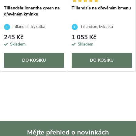
Tillandsia ionantha green na
Tillandsie na dřevěném kmenu
dřevěném kmínku
Tillandsie, kykatka
Tillandsie, kykatka
245 Kč
1 055 Kč
Skladem
Skladem
DO KOŠÍKU
DO KOŠÍKU
Mějte přehled o novinkách