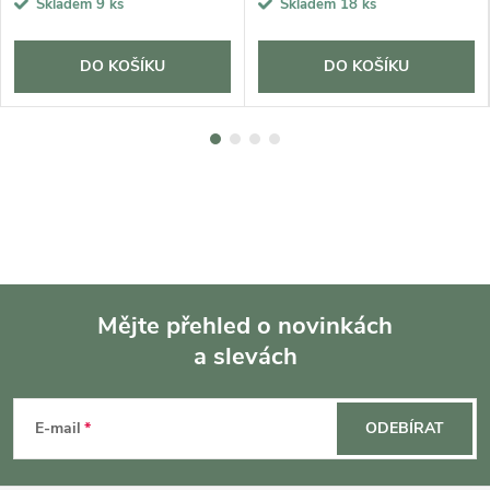
Skladem
9 ks
Skladem
18 ks
DO KOŠÍKU
DO KOŠÍKU
Mějte přehled o novinkách
a slevách
Z
á
E-mail
ODEBÍRAT
p