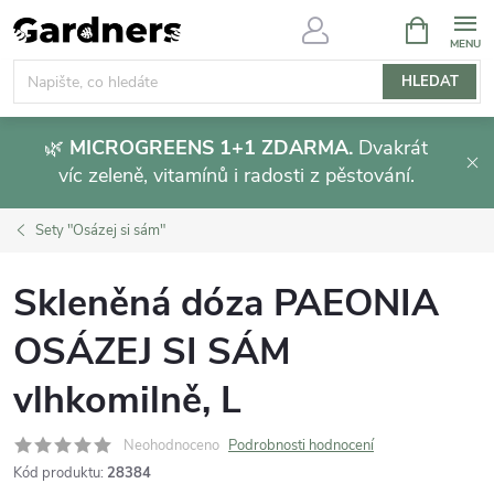
Přejít
NÁKUPNÍ
KOŠÍK
na
obsah
HLEDAT
🌿
MICROGREENS 1+1 ZDARMA.
Dvakrát
víc zeleně, vitamínů i radosti z pěstování.
Sety "Osázej si sám"
Skleněná dóza PAEONIA
OSÁZEJ SI SÁM
vlhkomilně, L
Neohodnoceno
Podrobnosti hodnocení
Kód produktu:
28384