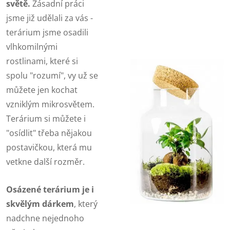
světě.
Zásadní práci
jsme již udělali za vás -
terárium jsme osadili
vlhkomilnými
rostlinami, které si
spolu "rozumí", vy už se
můžete jen kochat
vzniklým mikrosvětem.
Terárium si můžete i
"osídlit" třeba nějakou
postavičkou, která mu
vetkne další rozměr.
Osázené terárium je i
skvělým dárkem
, který
nadchne nejednoho