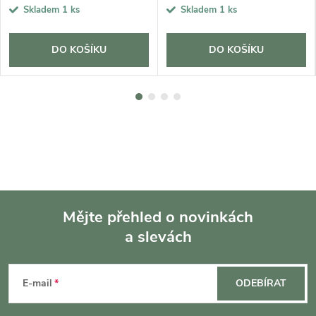
Skladem
1 ks
Skladem
1 ks
DO KOŠÍKU
DO KOŠÍKU
Mějte přehled o novinkách
a slevách
Z
á
E-mail
ODEBÍRAT