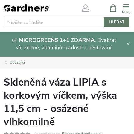
Přejít
NÁKUPNÍ
KOŠÍK
na
obsah
HLEDAT
🌿
MICROGREENS 1+1 ZDARMA.
Dvakrát
víc zeleně, vitamínů i radosti z pěstování.
Osázená
Skleněná váza LIPIA s
korkovým víčkem, výška
11,5 cm - osázené
vlhkomilně
Neohodnoceno
Podrobnosti hodnocení