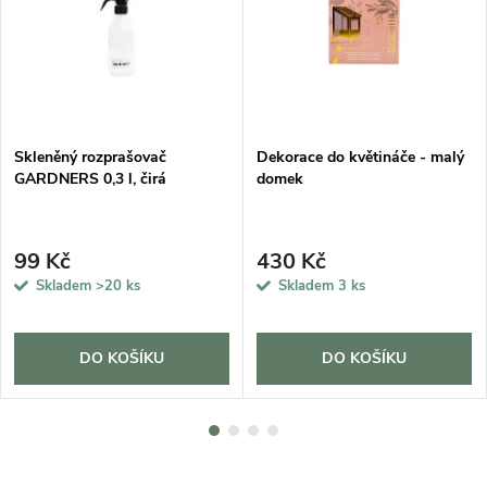
DARMA
Skleněný rozprašovač
Dekorace do květináče - malý
GARDNERS 0,3 l, čirá
domek
99 Kč
430 Kč
Skladem
>20 ks
Skladem
3 ks
DO KOŠÍKU
DO KOŠÍKU