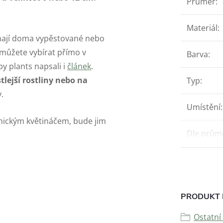
Průměr
:
Materiál
:
í mají doma vypěstované nebo
 můžete vybírat přímo v
Barva
:
 plants napsali i
článek
.
tlejší rostliny nebo na
Typ
:
y.
Umístění
:
mickým květináčem, bude jim
Dle prům
PRODUKT 
Ostatní