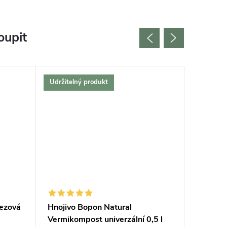
oupit
Udržitelný produkt
Český vý
Bestselle
Tip na d
Udržitel
rezová
Hnojivo Bopon Natural
Podložk
Vermikompost univerzální 0,5 l