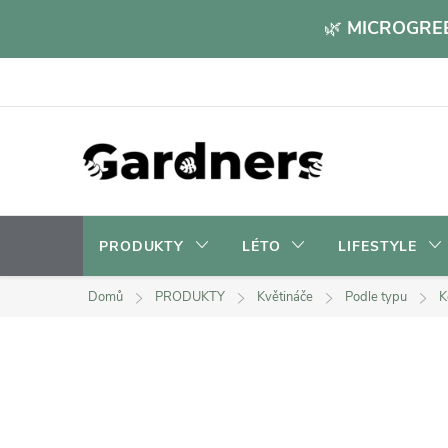
Přejít
🌿
MICROGREE
na
obsah
PRODUKTY
LÉTO
LIFESTYLE
Domů
PRODUKTY
Květináče
Podle typu
K