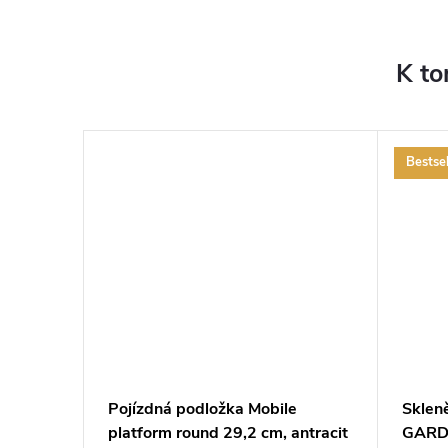
K to
Bestsel
cm a 2
Pojízdná podložka Mobile
Sklen
lení
platform round 29,2 cm, antracit
GARDN