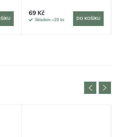
69 Kč
420 K
ŠÍKU
DO KOŠÍKU
Skladem
>20 ks
Sklad