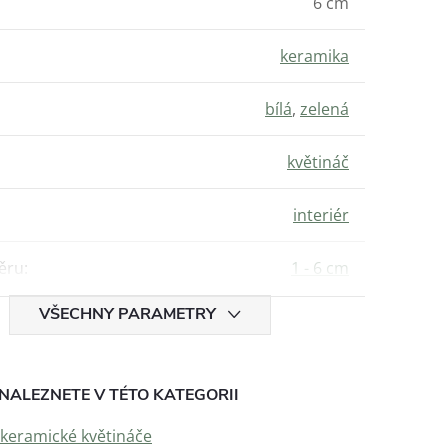
6 cm
keramika
bílá
,
zelená
květináč
interiér
ěru
:
1 - 6 cm
VŠECHNY PARAMETRY
NALEZNETE V TÉTO KATEGORII
 keramické květináče