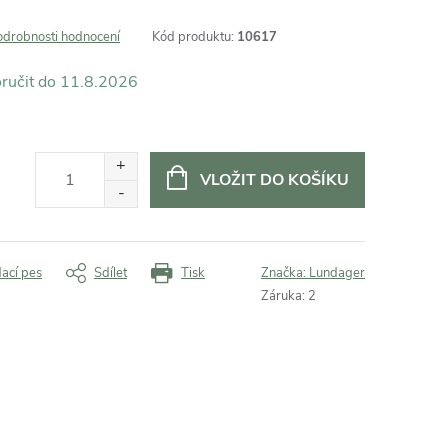
odrobnosti hodnocení
Kód produktu:
10617
11.8.2026
VLOŽIT DO KOŠÍKU
dací pes
Sdílet
Tisk
Značka:
Lundager
Záruka
:
2