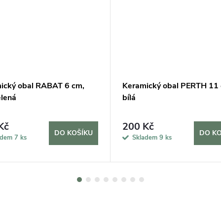
ický obal RABAT 6 cm,
Keramický obal PERTH 11 
elená
bílá
Kč
200 Kč
DO KOŠÍKU
DO KO
adem
7 ks
Skladem
9 ks