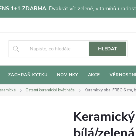
NS 1+1 ZDARMA.
Dvakrát víc zeleně, vitamínů i radost
HLEDAT
ZACHRAŇ KYTKU
NOVINKY
AKCE
VĚRNOSTN
eramické
Ostatní keramické květináče
Keramický obal FREO 6 cm, b
Keramický
bílá/zelená