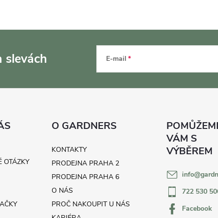
a slevách
E-mail
ÁS
O GARDNERS
KONTAKTY
É OTÁZKY
PRODEJNA PRAHA 2
info
@
gardn
H
PRODEJNA PRAHA 6
O NÁS
722 530 50
AČKY
PROČ NAKOUPIT U NÁS
Facebook
KARIÉRA