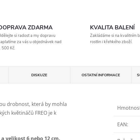
DOPRAVA ZDARMA
KVALITA BALENÍ
dělejte si radost a my dopravu
Zakládáme si na kvalitním b
aplatíme za vás u objednávek nad
rostlin i křehkého zboží.
 500 Kč.
DISKUZE
OSTATNÍ INFORMACE
S
ou drobnost, která by mohla
Hmotnos
ckých květináčů FREO je k
EAN
:
z a
velikost 6 nebo 12 cm.