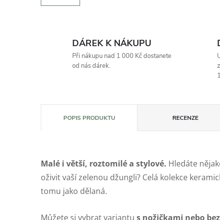
DÁREK K NÁKUPU
Při nákupu nad 1 000 Kč dostanete
U
od nás dárek.
z
1
POPIS PRODUKTU
RECENZE
Malé i větší, roztomilé a stylové.
Hledáte nějak
oživit vaší zelenou džungli? Celá kolekce kerami
tomu jako dělaná.
Můžete si vybrat variantu
s nožičkami nebo be