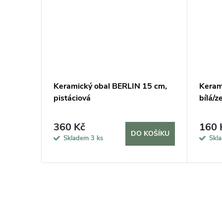
14 cm,
Keramický obal BERLIN 15 cm,
Keram
pistáciová
bílá/z
360 Kč
160 
DO KOŠÍKU
KOŠÍKU
Skladem
3 ks
Skl