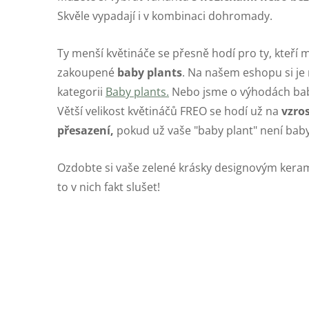
Skvěle vypadají i v kombinaci dohromady.
Ty menší květináče se přesně hodí pro ty, kteř
zakoupené
baby plants
. Na našem eshopu si je
kategorii
Baby plants.
Nebo jsme o výhodách baby
Větší velikost květináčů FREO se hodí už na
vzros
přesazení,
pokud už vaše "baby plant" není bab
Ozdobte si vaše zelené krásky designovým kera
to v nich fakt slušet!