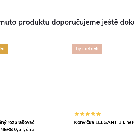
muto produktu doporučujeme ještě dok
ler
Tip na dárek
ěný rozprašovač
Konvička ELEGANT 1 l, ne
ERS 0,5 l, čirá