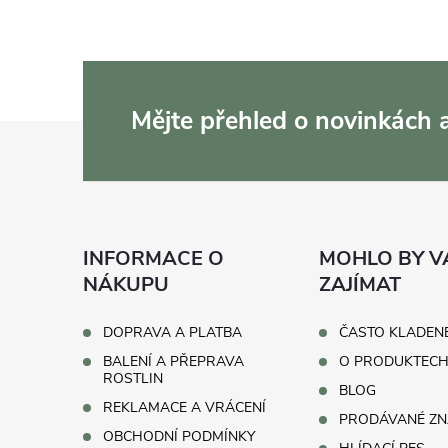
Mějte přehled o novinkách
Z
á
p
INFORMACE O
MOHLO BY V
a
NÁKUPU
ZAJÍMAT
t
DOPRAVA A PLATBA
ČASTO KLADEN
BALENÍ A PŘEPRAVA
O PRODUKTEC
í
ROSTLIN
BLOG
REKLAMACE A VRÁCENÍ
PRODÁVANÉ ZN
OBCHODNÍ PODMÍNKY