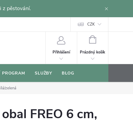
i z pěstování.
CZK
NÁKUPNÍ
KOŠÍK
Prázdný košík
Přihlášení
Í PROGRAM
SLUŽBY
BLOG
ílá/zelená
 obal FREO 6 cm,