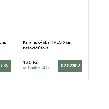
cm,
Keramický obal FREO 6 cm,
Keramic
béžová/růžová
šedá le
130 Kč
205 K
ŠÍKU
DO KOŠÍKU
Skladem
13 ks
Sklad