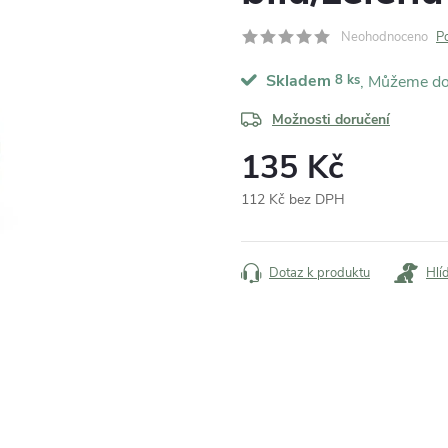
Neohodnoceno
P
Skladem
8 ks
Možnosti doručení
135 Kč
112 Kč bez DPH
Měrná
cena:
Dotaz k produktu
Hlí