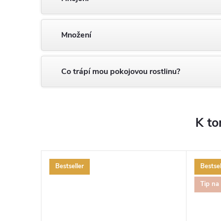
Množení
Co trápí mou pokojovou rostlinu?
K to
Bestseller
Bestsel
Tip na