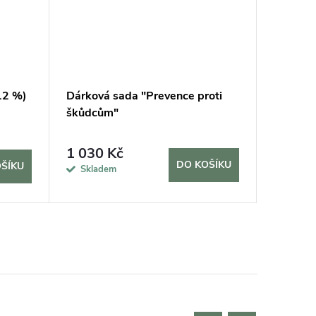
12 %)
Dárková sada "Prevence proti
Keramzi
škůdcům"
1 030 Kč
45 Kč
DO KOŠÍKU
ŠÍKU
Skladem
Sklad