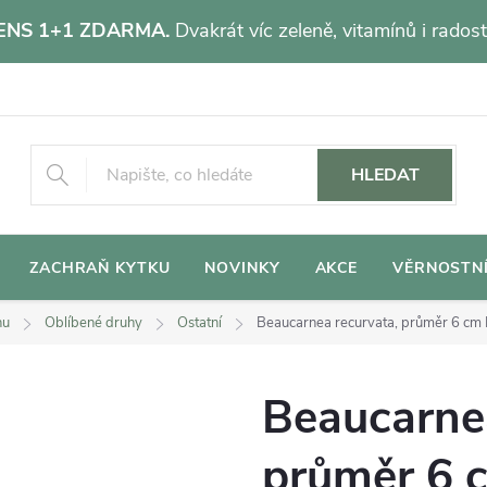
NS 1+1 ZDARMA.
Dvakrát víc zeleně, vitamínů i radost
HLEDAT
ZACHRAŇ KYTKU
NOVINKY
AKCE
VĚRNOSTN
hu
Oblíbené druhy
Ostatní
Beaucarnea recurvata, průměr 6 cm
Beaucarnea
průměr 6 