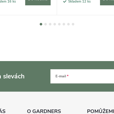
adem
16 ks
Skladem
12 ks
a slevách
E-mail
ÁS
O GARDNERS