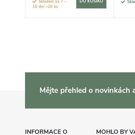
KOŠÍKU
DO KOŠÍKU
Skladem za 7 -
Skl
10 dní
>20 ks
Mějte přehled o novinkách
Z
á
p
INFORMACE O
MOHLO BY V