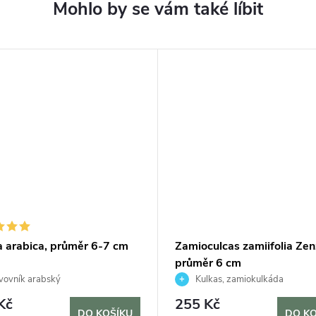
a arabica, průměr 6-7 cm
Zamioculcas zamiifolia Zen
průměr 6 cm
ovník arabský
Kulkas, zamiokulkáda
Kč
255 Kč
DO KOŠÍKU
DO KO