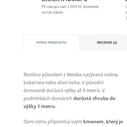
Při nákupu nad 1 000 Kč dostanete
U
od nás dárek.
z
1
POPIS PRODUKTU
RECENZE (1)
Rostlina původem z Mexika nazývaná nolina,
bokarnea nebo sloní noha. V původní
domovině dorůstá výšky až 9 metrů. V
podmínkách domácích
dorůstá zhruba do
výšky 1 metru
.
Sloní nohu připomíná svým
kmenem, který je