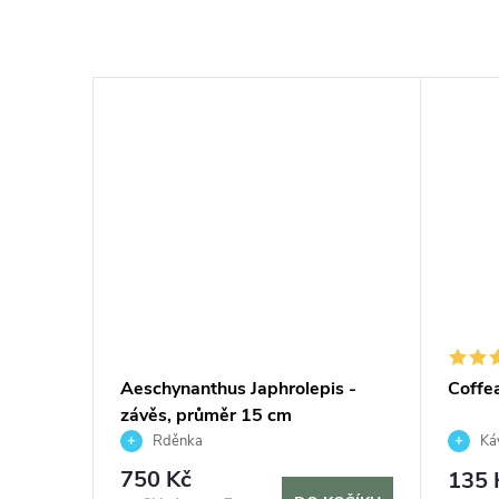
bo,
Aeschynanthus Japhrolepis -
Coffe
závěs, průměr 15 cm
Rděnka
Káv
750 Kč
135 