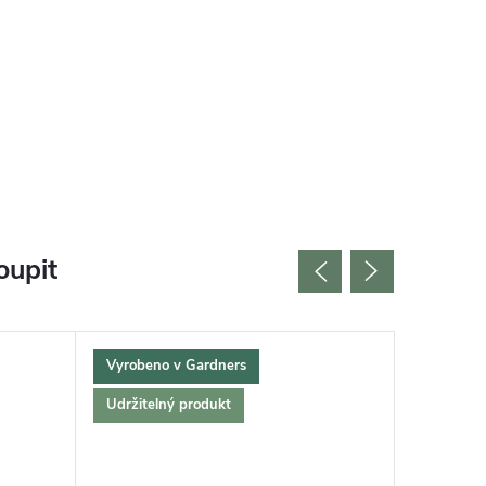
oupit
Vyrobeno v Gardners
Český vý
Udržitelný produkt