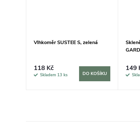
í
Vlhkoměr SUSTEE S, zelená
Sklen
GARDN
118 Kč
149 
KOŠÍKU
DO KOŠÍKU
Skladem
13 ks
Skl