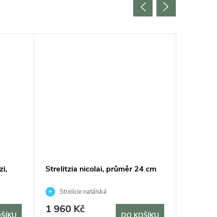
zi,
Strelitzia nicolai, průměr 24 cm
Beaucar
Strelície natálská
Nolin
6 965
1 960 Kč
ŠÍKU
DO KOŠÍKU