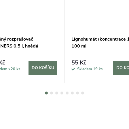
ěný rozprašovač
Lignohumát (koncentrace 
ERS 0,5 l, hnědá
100 ml
Kč
55 Kč
DO KOŠÍKU
DO KO
adem
>20 ks
Skladem
19 ks