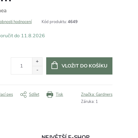
nea
obnosti hodnocení
Kód produktu:
4649
11.8.2026
VLOŽIT DO KOŠÍKU
dací pes
Sdílet
Tisk
Značka:
Gardners
Záruka
:
1
NEJVĚTŠÍ E-SHOP