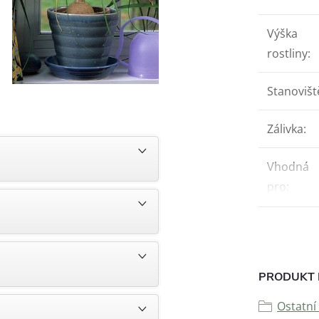
Výška
rostliny
:
Stanovišt
Zálivka
:
Vhodná
pro
:
PRODUKT 
Ostatní