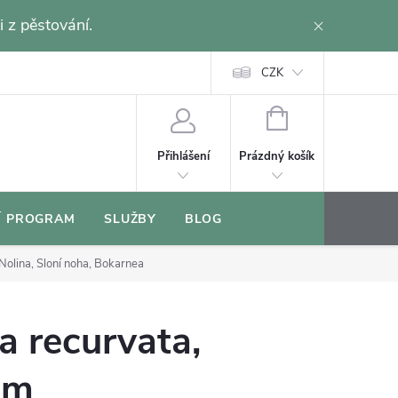
i z pěstování.
CZK
NÁKUPNÍ
KOŠÍK
Prázdný košík
Přihlášení
Í PROGRAM
SLUŽBY
BLOG
Nolina, Sloní noha, Bokarnea
 recurvata,
cm