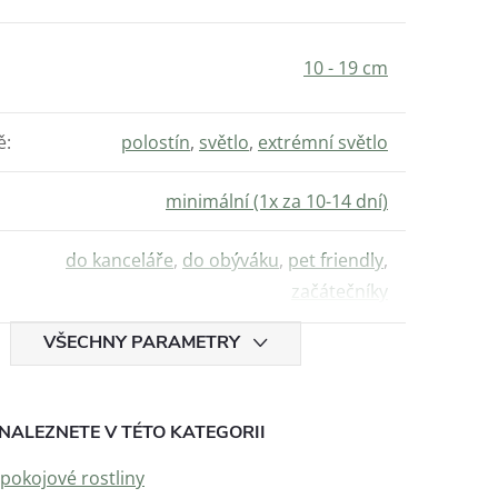
10 - 19 cm
ě
:
polostín
,
světlo
,
extrémní světlo
minimální (1x za 10-14 dní)
do kanceláře
,
do obýváku
,
pet friendly
,
začátečníky
VŠECHNY PARAMETRY
NALEZNETE V TÉTO KATEGORII
 pokojové rostliny