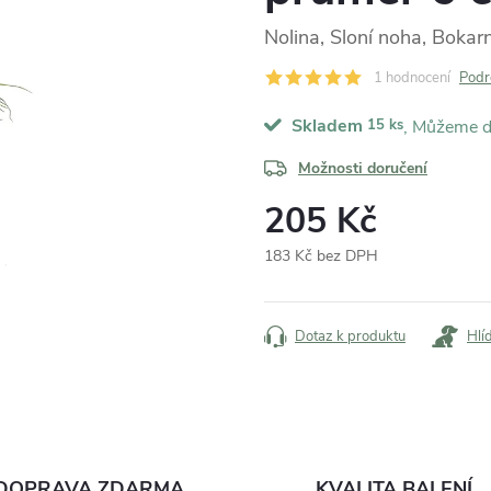
Nolina, Sloní noha, Bokar
1 hodnocení
Podr
Skladem
15 ks
Možnosti doručení
205 Kč
183 Kč bez DPH
Měrná
cena:
Dotaz k produktu
Hlí
DOPRAVA ZDARMA
KVALITA BALENÍ