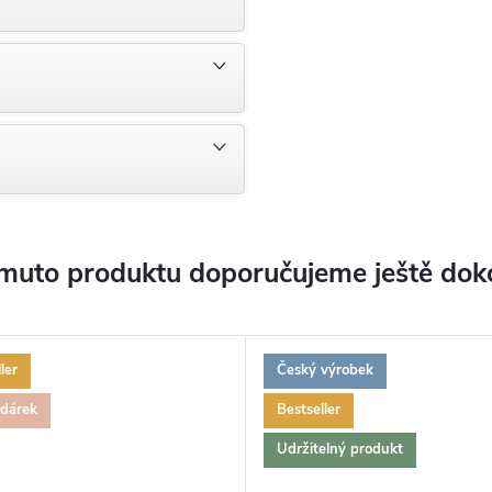
muto produktu doporučujeme ještě dok
ler
Český výrobek
 dárek
Bestseller
Udržitelný produkt