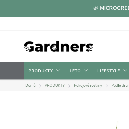
Přejít
🌿
MICROGREE
na
obsah
PRODUKTY
LÉTO
LIFESTYLE
Domů
PRODUKTY
Pokojové rostliny
Podle dru