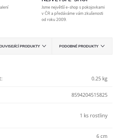
alení
Jsme největší e-shop s pokojovkami
v ČR a předáváme vám zkušenosti
od roku 2009.
OUVISEJÍCÍ PRODUKTY
PODOBNÉ PRODUKTY
t
:
0.25 kg
8594204515825
1 ks rostliny
:
6 cm