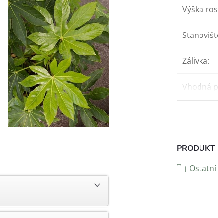
Výška ros
Stanovišt
Zálivka
:
Vhodná p
PRODUKT 
Ostatní