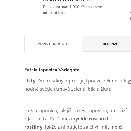
Při nákupu nad 1 000 Kč dostanete
U
od nás dárek.
z
1
POPIS PRODUKTU
RECENZE
Fatsia Japonica Variegata
Listy
této rostliny, oproti její pouze zelené koleg
hodně světle i tmavě zelená, bílá a žlutá.
Fatsia Japonica, jak již název napovídá, pochází
z Japonska. Patří mezi
rychle rostoucí
rostliny
, takže z ní budete za chvíli mít menší