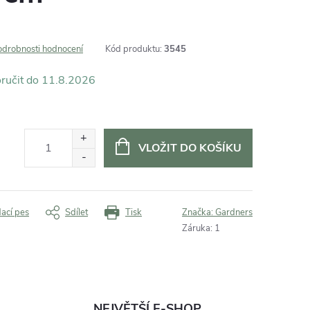
odrobnosti hodnocení
Kód produktu:
3545
11.8.2026
VLOŽIT DO KOŠÍKU
dací pes
Sdílet
Tisk
Značka:
Gardners
Záruka
:
1
NEJVĚTŠÍ E-SHOP