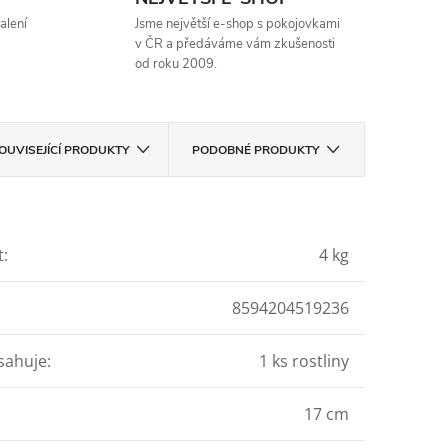
alení
Jsme největší e-shop s pokojovkami
v ČR a předáváme vám zkušenosti
od roku 2009.
OUVISEJÍCÍ PRODUKTY
PODOBNÉ PRODUKTY
t
:
4 kg
8594204519236
sahuje
:
1 ks rostliny
17 cm