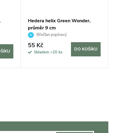
,
Hedera helix Green Wonder,
Aspidist
průměr 9 cm
Břečťan popínavý
Koře
885 K
55 Kč
DO KOŠÍKU
ŠÍKU
Sklade
Skladem
>20 ks
10 dní
>2