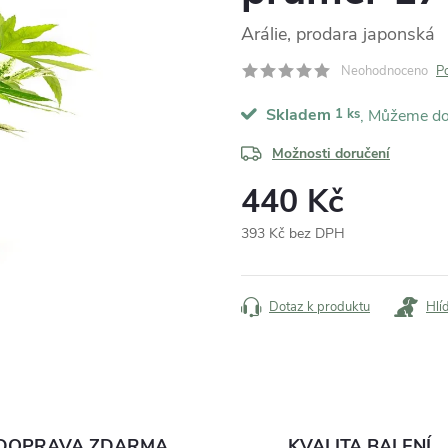
Arálie, prodara japonská
Neohodnoceno
P
Skladem
1 ks
Možnosti doručení
440 Kč
393 Kč bez DPH
Měrná
cena:
Dotaz k produktu
Hlí
DOPRAVA ZDARMA
KVALITA BALENÍ