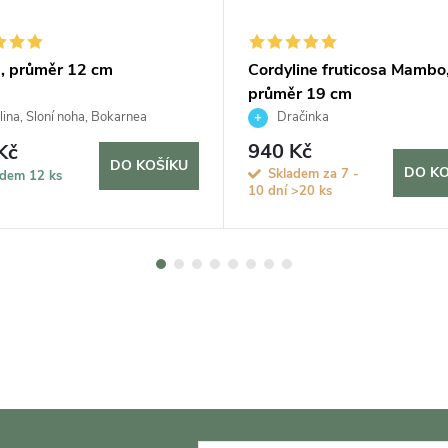
a, průměr 12 cm
Cordyline fruticosa Mambo
průměr 19 cm
ina, Sloní noha, Bokarnea
Dračinka
940 Kč
Kč
DO KOŠÍKU
DO KO
Skladem za 7 -
adem
12 ks
10 dní
>20 ks