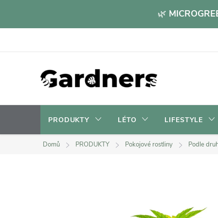
Přejít
🌿
MICROGREE
na
obsah
PRODUKTY
LÉTO
LIFESTYLE
Domů
PRODUKTY
Pokojové rostliny
Podle dru