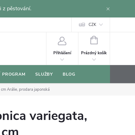
i z pěstování.
CZK
NÁKUPNÍ
KOŠÍK
Prázdný košík
Přihlášení
Í PROGRAM
SLUŽBY
BLOG
7 cm
Arálie, prodara japonská
onica variegata,
 cm