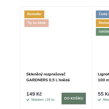
Bestseller
Český 
ZDARMA
ZDARMA
Tip na dárek
Bestsel
Udržit
Skleněný rozprašovač
Ligno
GARDNERS 0,5 l, hnědá
100 m
149 Kč
55 K
KOŠÍKU
DO KOŠÍKU
Skladem
>20 ks
Skl