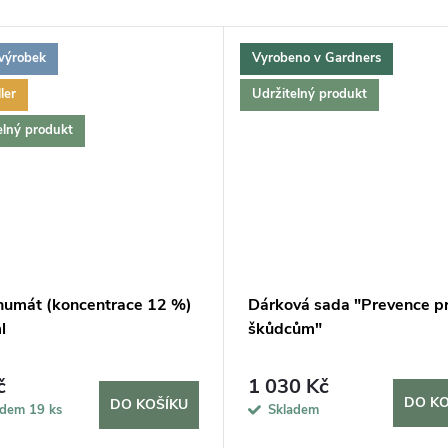
výrobek
Vyrobeno v Gardners
ler
Udržitelný produkt
elný produkt
humát (koncentrace 12 %)
Dárková sada "Prevence pr
l
škůdcům"
č
1 030 Kč
DO KO
DO KOŠÍKU
adem
19 ks
Skladem