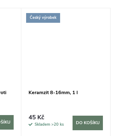
Český výrobek
Udržitel
oti
Keramzit 8-16mm, 1 l
Hnojivo
Vermiko
45 Kč
69 Kč
ŠÍKU
DO KOŠÍKU
Skladem
>20 ks
Sklad