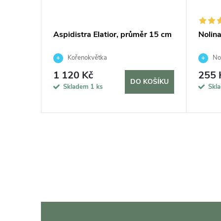
ávěs,
Aspidistra Elatior, průměr 15 cm
Nolin
Kořenokvětka
Nol
1 120 Kč
255 
DO KOŠÍKU
KOŠÍKU
Skladem
1 ks
Skl