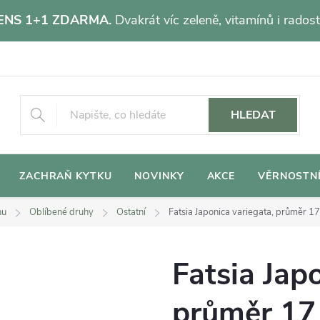
NS 1+1 ZDARMA.
Dvakrát víc zeleně, vitamínů i radost
HLEDAT
ZACHRAŇ KYTKU
NOVINKY
AKCE
VĚRNOSTN
hu
Oblíbené druhy
Ostatní
Fatsia Japonica variegata, průměr 1
Fatsia Jap
průměr 17