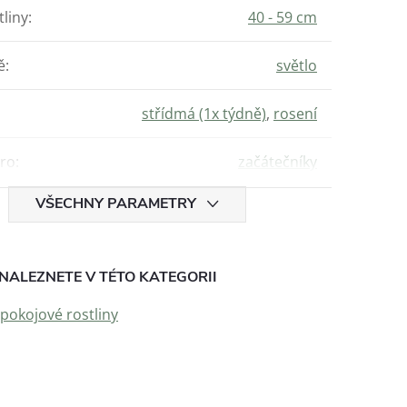
tliny
:
40 - 59 cm
ě
:
světlo
střídmá (1x týdně)
,
rosení
ro
:
začátečníky
VŠECHNY PARAMETRY
NALEZNETE V TÉTO KATEGORII
 pokojové rostliny