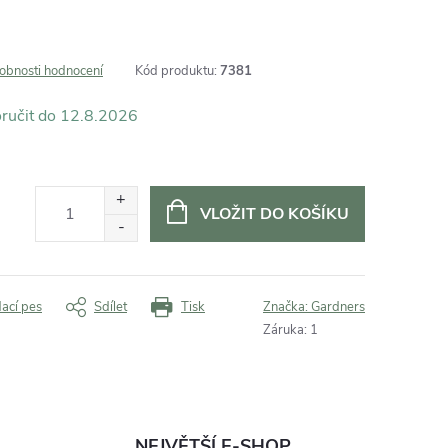
obnosti hodnocení
Kód produktu:
7381
12.8.2026
VLOŽIT DO KOŠÍKU
dací pes
Sdílet
Tisk
Značka:
Gardners
Záruka
:
1
NEJVĚTŠÍ E-SHOP