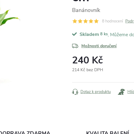
Banánovník
8 hodnocení
Podr
Skladem
8 ks
Možnosti doručení
240 Kč
214 Kč bez DPH
Měrná
cena:
Dotaz k produktu
Hlí
DOPRAVA ZDARMA
KVALITA BALENÍ