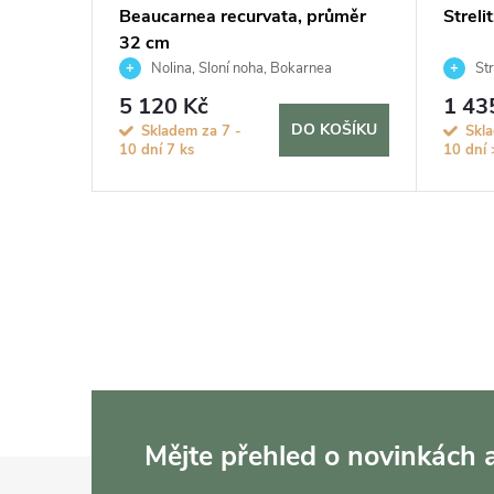
průměr
Beaucarnea recurvata, průměr
Streli
32 cm
Nolina, Sloní noha, Bokarnea
Str
5 120 Kč
1 43
KOŠÍKU
DO KOŠÍKU
Skladem za 7 -
Skla
10 dní
7 ks
10 dní
Mějte přehled o novinkách
Z