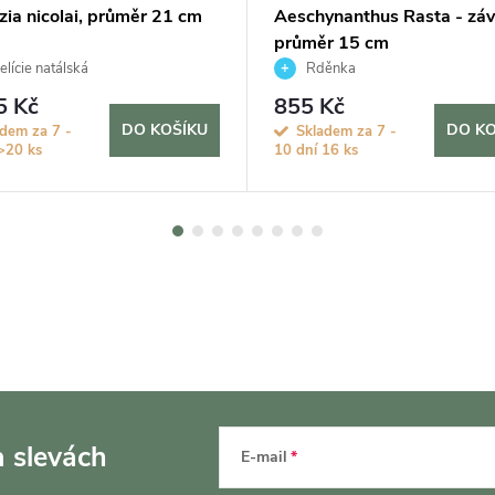
tzia nicolai, průměr 21 cm
Aeschynanthus Rasta - záv
průměr 15 cm
elície natálská
Rděnka
5 Kč
855 Kč
DO KOŠÍKU
DO KO
dem za 7 -
Skladem za 7 -
>20 ks
10 dní
16 ks
a slevách
E-mail