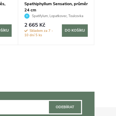
ěs,
Spathiphyllum Sensation, průměr
Cissus r
24 cm
závěs, 
Spatifylum, Lopatkovec, Toulcovka
Žum
2 665 Kč
855 K
ŠÍKU
DO KOŠÍKU
Skladem za 7 -
Sklade
10 dní
5 ks
10 dní
12
ODEBÍRAT