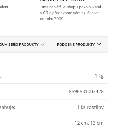
alení
Jsme největší e-shop s pokojovkami
v ČR a předáváme vám zkušenosti
od roku 2009.
OUVISEJÍCÍ PRODUKTY
PODOBNÉ PRODUKTY
t
:
1 kg
8596631002428
sahuje
:
1 ks rostliny
12 cm, 13 cm