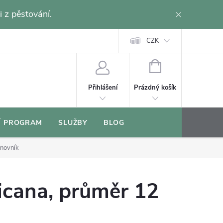
i z pěstování.
CZK
NÁKUPNÍ
KOŠÍK
Prázdný košík
Přihlášení
Í PROGRAM
SLUŽBY
BLOG
novník
icana, průměr 12