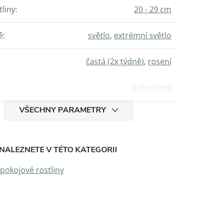
tliny
:
20 - 29 cm
ě
:
světlo
,
extrémní světlo
častá (2x týdně)
,
rosení
kokodamy
VŠECHNY PARAMETRY
NALEZNETE V TÉTO KATEGORII
 pokojové rostliny