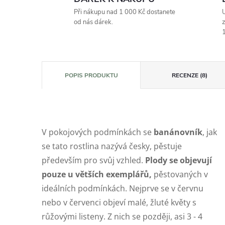
Při nákupu nad 1 000 Kč dostanete
U
od nás dárek.
z
1
POPIS PRODUKTU
RECENZE (8)
V pokojových podmínkách se
banánovník
, jak
se tato rostlina nazývá česky, pěstuje
především pro svůj vzhled.
Plody se objevují
pouze u větších exemplářů,
pěstovaných v
ideálních podmínkách. Nejprve se v červnu
nebo v červenci objeví malé, žluté květy s
růžovými listeny. Z nich se později, asi 3 - 4