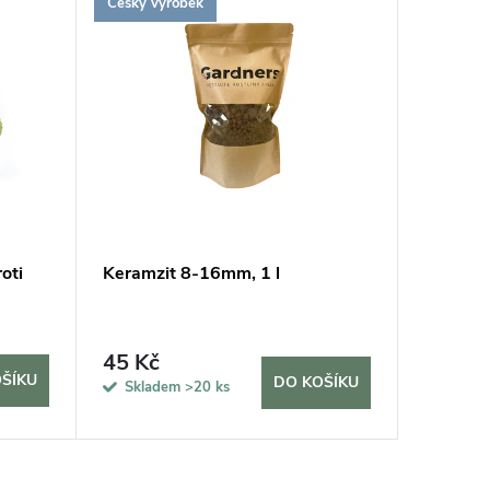
Český výrobek
Udržitel
oti
Keramzit 8-16mm, 1 l
Hnojivo
Vermiko
45 Kč
69 Kč
ŠÍKU
DO KOŠÍKU
Skladem
>20 ks
Sklad