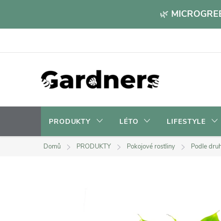
Přejít
🌿
MICROGREE
na
obsah
PRODUKTY
LÉTO
LIFESTYLE
Domů
PRODUKTY
Pokojové rostliny
Podle dru