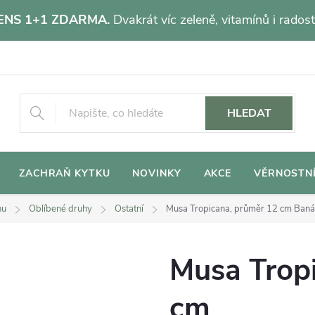
NS 1+1 ZDARMA.
Dvakrát víc zeleně, vitamínů i radost
HLEDAT
ZACHRAŇ KYTKU
NOVINKY
AKCE
VĚRNOSTN
hu
Oblíbené druhy
Ostatní
Musa Tropicana, průměr 12 cm
Baná
Musa Trop
cm