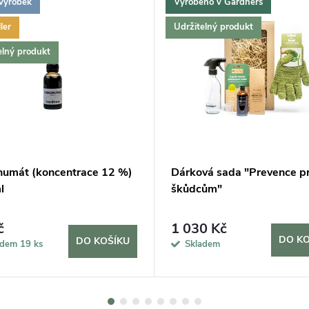
výrobek
Vyrobeno v Gardners
ler
Udržitelný produkt
elný produkt
humát (koncentrace 12 %)
Dárková sada "Prevence pr
l
škůdcům"
č
1 030 Kč
DO KO
DO KOŠÍKU
adem
19 ks
Skladem