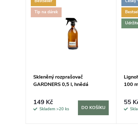
Bestseller
Český 
Tip na dárek
Bestsel
Udržit
erezová
Skleněný rozprašovač
Ligno
GARDNERS 0,5 l, hnědá
100 m
149 Kč
55 K
KOŠÍKU
DO KOŠÍKU
Skladem
>20 ks
Skl