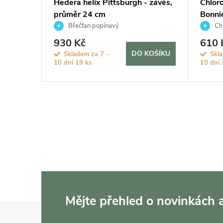
průměr
Hedera helix Pittsburgh - závěs,
Chlor
průměr 24 cm
Bonni
Břečťan popínavý
Chl
930 Kč
610 
KOŠÍKU
DO KOŠÍKU
Skladem za 7 -
Skla
10 dní
19 ks
10 dní
Mějte přehled o novinkách
Z