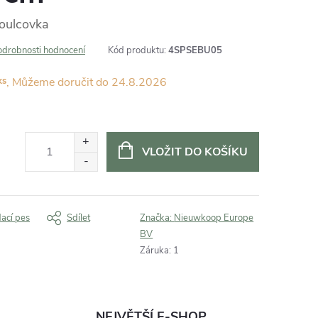
Toulcovka
odrobnosti hodnocení
Kód produktu:
4SPSEBU05
ks
24.8.2026
VLOŽIT DO KOŠÍKU
dací pes
Sdílet
Značka:
Nieuwkoop Europe
BV
Záruka
:
1
NEJVĚTŠÍ E-SHOP