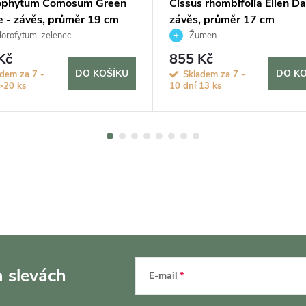
ophytum Comosum Green
Cissus rhombifolia Ellen Da
e - závěs, průměr 19 cm
závěs, průměr 17 cm
orofytum, zelenec
Žumen
Kč
855 Kč
DO KOŠÍKU
DO KO
dem za 7 -
Skladem za 7 -
>20 ks
10 dní
13 ks
a slevách
E-mail