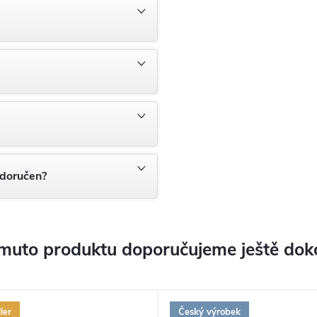
 doručen?
muto produktu doporučujeme ještě dok
ler
Český výrobek