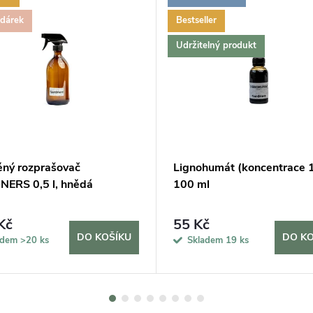
 dárek
Bestseller
Udržitelný produkt
ěný rozprašovač
Lignohumát (koncentrace 
ERS 0,5 l, hnědá
100 ml
Kč
55 Kč
DO KOŠÍKU
DO KO
adem
>20 ks
Skladem
19 ks