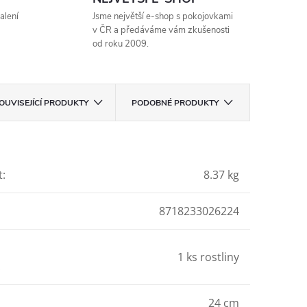
alení
Jsme největší e-shop s pokojovkami
v ČR a předáváme vám zkušenosti
od roku 2009.
OUVISEJÍCÍ PRODUKTY
PODOBNÉ PRODUKTY
t
:
8.37 kg
8718233026224
1 ks rostliny
:
24 cm