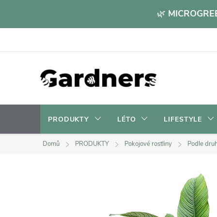
Přejít
🌿
MICROGREE
na
obsah
PRODUKTY
LÉTO
LIFESTYLE
Domů
PRODUKTY
Pokojové rostliny
Podle dru