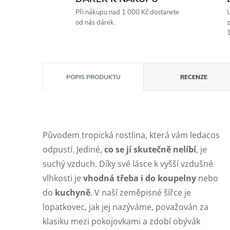
Při nákupu nad 1 000 Kč dostanete
U
od nás dárek.
z
1
POPIS PRODUKTU
RECENZE
Původem tropická rostlina, která vám ledacos
odpustí. Jediné,
co se jí skutečně nelíbí
, je
suchý vzduch. Díky své lásce k vyšší vzdušné
vlhkosti je
vhodná třeba i do koupelny
nebo
do
kuchyně
. V naší zeměpisné šířce je
lopatkovec, jak jej nazýváme, považován za
klasiku mezi pokojovkami a zdobí obývák