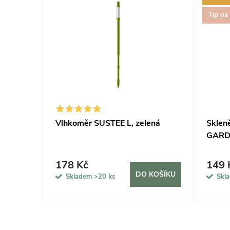
Tip na
í
Vlhkoměr SUSTEE L, zelená
Sklen
GARDN
178 Kč
149 
KOŠÍKU
DO KOŠÍKU
Skladem
>20 ks
Skl