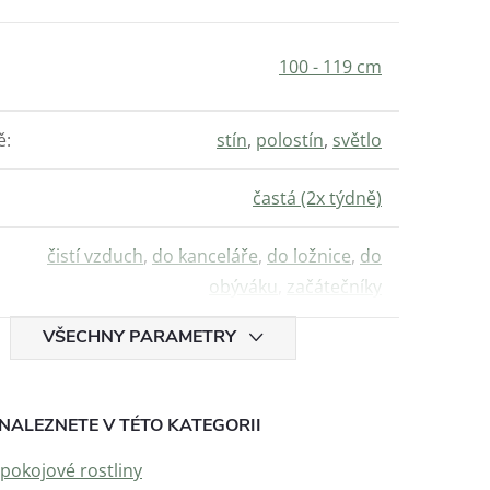
100 - 119 cm
ě
:
stín
,
polostín
,
světlo
častá (2x týdně)
čistí vzduch
,
do kanceláře
,
do ložnice
,
do
obýváku
,
začátečníky
VŠECHNY PARAMETRY
NALEZNETE V TÉTO KATEGORII
 pokojové rostliny