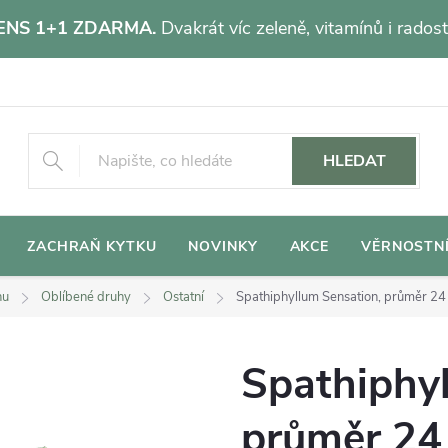
NS 1+1 ZDARMA.
Dvakrát víc zeleně, vitamínů i radost
HLEDAT
ZACHRAŇ KYTKU
NOVINKY
AKCE
VĚRNOSTN
hu
Oblíbené druhy
Ostatní
Spathiphyllum Sensation, průměr 2
Spathiphyl
průměr 24