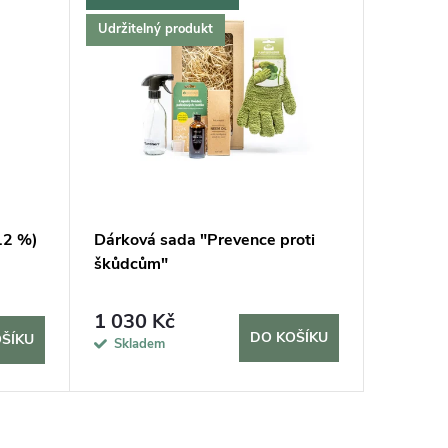
Udržitelný produkt
12 %)
Dárková sada "Prevence proti
Keramzi
škůdcům"
1 030 Kč
45 Kč
DO KOŠÍKU
ŠÍKU
Skladem
Sklad