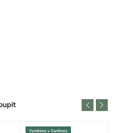
oupit
Vyrobeno v Gardners
Český vý