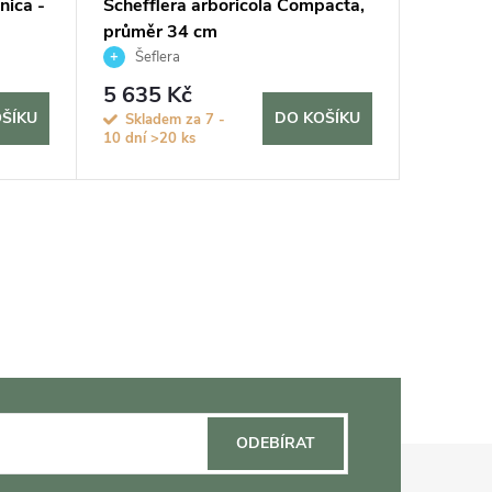
nica -
Schefflera arboricola Compacta,
Zamiocu
průměr 34 cm
27 cm
Šeflera
Kulka
5 635 Kč
2 250
ŠÍKU
DO KOŠÍKU
Skladem za 7 -
Sklad
10 dní
>20 ks
ODEBÍRAT