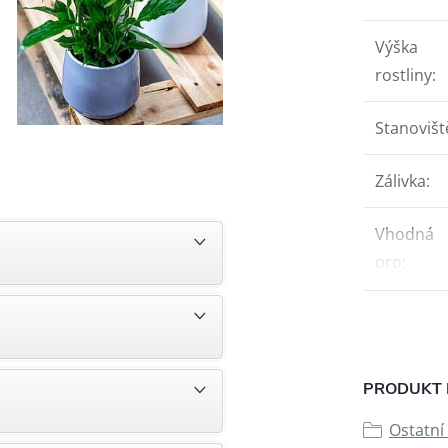
Výška
rostliny
:
Stanovišt
Zálivka
:
Vhodná
pro
:
PRODUKT 
Ostatní