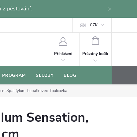
i z pěstování.
CZK
NÁKUPNÍ
KOŠÍK
Prázdný košík
Přihlášení
Í PROGRAM
SLUŽBY
BLOG
4 cm
Spatifylum, Lopatkovec, Toulcovka
lum Sensation,
 cm