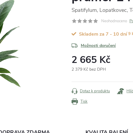
Spatifylum, Lopatkovec, 
Neohodnoceno
P
Skladem za 7 - 10 dní
9 
Možnosti doručení
2 665 Kč
2 379 Kč bez DPH
Měrná
cena:
Dotaz k produktu
Hlí
Tisk
DOPRAVA ZDARMA
KVALITA BALENÍ