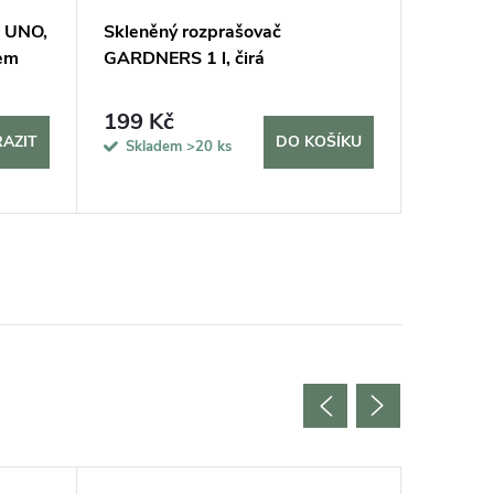
! UNO,
Skleněný rozprašovač
Mechov
tem
GARDNERS 1 l, čirá
kombino
plochým
199 Kč
11 40
AZIT
DO KOŠÍKU
Skladem
>20 ks
Sklade
5 dní