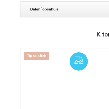
Balení obsahuje
K to
Tip na dárek
ZDARMA
ZDARMA