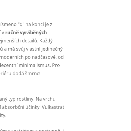
Písmeno "q" na konci je z
í v
ručně vyráběných
ejmenších detailů. Každý
lů a má svůj vlastní jedinečný
Od moderních po nadčasové, od
 decentní minimalismus. Pro
teriéru dodá šmrnc!
ný typ rostliny. Na vrchu
í absorbční účinky. Vulkastrat
ity.