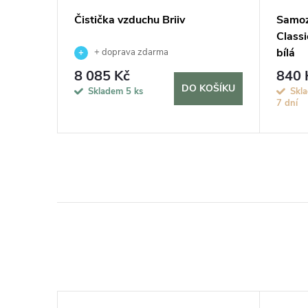
vač MAX,
Čistička vzduchu Briiv
Samoz
Classi
bílá
+ doprava zdarma
8 085 Kč
840 
KOŠÍKU
DO KOŠÍKU
Skladem
5 ks
Skla
7 dní