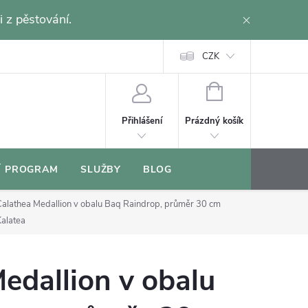
i z pěstování.
CZK
NÁKUPNÍ
KOŠÍK
Prázdný košík
Přihlášení
Í PROGRAM
SLUŽBY
BLOG
Calathea Medallion v obalu Baq Raindrop, průměr 30 cm
Kalatea
edallion v obalu