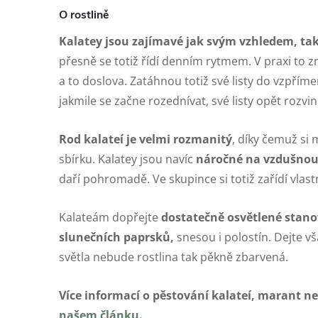
O rostlině
Kalatey jsou zajímavé jak svým vzhledem, ta
přesně se totiž řídí denním rytmem. V praxi to 
a to doslova. Zatáhnou totiž své listy do vzpřím
jakmile se začne rozednívat, své listy opět rozvin
Rod kalateí je velmi rozmanitý
, díky čemuž si
sbírku. Kalatey jsou navíc
náročné na vzdušnou
daří pohromadě. Ve skupince si totiž zařídí vlastn
Kalateám dopřejte
dostatečně osvětlené stano
slunečních paprsků,
snesou i polostín. Dejte v
světla nebude rostlina tak pěkně zbarvená.
Více informací o pěstování kalateí, marant n
našem článku
.