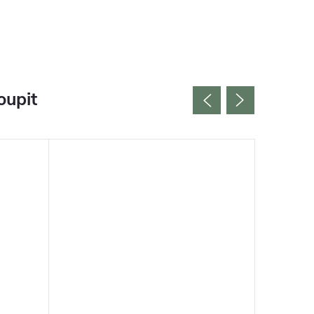
oupit
Vyrobeno