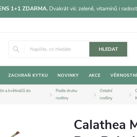
NS 1+1 ZDARMA.
Dvakrát víc zeleně, vitamínů i radost
HLEDAT
ZACHRAŇ KYTKU
NOVINKY
AKCE
VĚRNOSTN
lin a květináčů do
Podle druhu
Ostatní
rostliny
rostliny
Calathea M