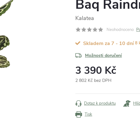
Baq Raind
Kalatea
Neohodnoceno
P
Skladem za 7 - 10 dní
8 
Možnosti doručení
3 390 Kč
2 802 Kč bez DPH
Měrná
cena:
Dotaz k produktu
Hlí
Tisk