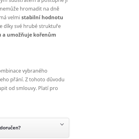
ným substrátem a postupně ji
e nemůže hromadit na dně
 má velmi
stabilní hodnotu
e díky své hrubé struktuře
u a umožňuje kořenům
kombinace vybraného
ašeho přání. Z tohoto důvodu
pit od smlouvy. Platí pro
 doručen?