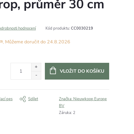
rop, průměr 30 cm
odrobnosti hodnocení
Kód produktu:
CC0030219
ks
24.8.2026
VLOŽIT DO KOŠÍKU
dací pes
Sdílet
Značka:
Nieuwkoop Europe
BV
Záruka
:
2