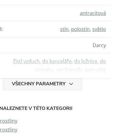
antracitová
ě
:
stín
,
polostín
,
světlo
Darcy
čistí vzduch
,
do kanceláře
,
do ložnice
,
do
obýváku
,
pet friendly
,
pokročilé
VŠECHNY PARAMETRY
NALEZNETE V TÉTO KATEGORII
rostliny
rostliny