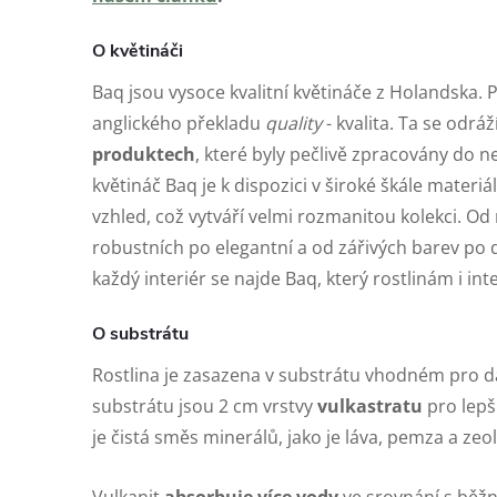
O květináči
Baq jsou vysoce kvalitní květináče z Holandska. 
anglického překladu
quality
- kvalita. Ta se odráž
produktech
, které byly pečlivě zpracovány do n
květináč Baq je k dispozici v široké škále materiá
vzhled, což vytváří velmi rozmanitou kolekci. 
robustních po elegantní a od zářivých barev po
každý interiér se najde Baq, který rostlinám i in
O substrátu
Rostlina je zasazena v substrátu vhodném pro da
substrátu jsou 2 cm vrstvy
vulkastratu
pro lepš
je čistá směs minerálů, jako je láva, pemza a zeol