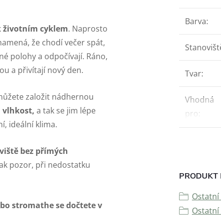
Barva
:
k životním cyklem
. Naprosto
znamená, že chodí večer spát,
Stanovišt
ené polohy a odpočívají. Ráno,
ou a přivítají nový den.
Tvar
:
 můžete založit nádhernou
Vhodná
 vlhkost,
a tak se jim lépe
pro
:
í, ideální klima.
viště bez přímých
šak pozor, při nedostatku
PRODUKT 
Ostatní 
ebo stromathe se dočtete v
Ostatní 