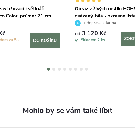
avlažovací květináč
Obraz z živých rostlin HOH
co Color, průměr 21 cm,
osázený, bílá - okrasné lis
+ doprava zdarma
Kč
3 120 Kč
od
ZOBR
dem za 5 -
Skladem
2 ks
DO KOŠÍKU