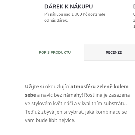
DÁREK K NÁKUPU
Při nákupu nad 1 000 Kč dostanete
U
od nás dárek.
z
1
POPIS PRODUKTU
RECENZE
Užijte si
okouzlující
atmosféru zeleně kolem
sebe
a navíc bez námahy! Rostlina je zasazena
ve stylovém květináči a v kvalitním substrátu.
Teď už zbývá jen si vybrat, jaká kombinace se
vám bude líbit nejvíce.