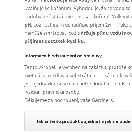
Vulkanit
absorbuje více vody
ve srovnání s běž
uvolňuje ke kořenům. Výhodou je, že se voda s
nádoby a zůstává mimo dosah kořenů. Vulkanit
pH,
což rostlinám usnadňuje příjem živin. Také s
nemůže smršťovat, což
udržuje půdu vzdušno
přijímat dostatek kyslíku.
Informace k odstoupení od smlouvy
Tento výrobek je vyroben na zakázku, protože 
květináče, rostliny a substrátu je unikátní dle v
je objednávka závazná a nelze dodatečně odstou
fyzické i právnické osoby.
Děkujeme za pochopení, vaše Gardners.
Jak si tento produkt objednat a jak mi bude