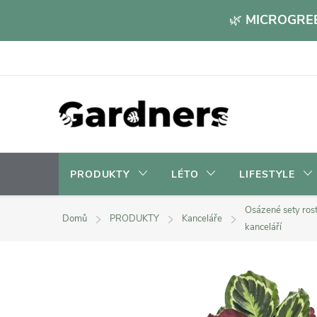
Přejít
🌿
MICROGREE
na
obsah
PRODUKTY
LÉTO
LIFESTYLE
Osázené sety rost
Domů
PRODUKTY
Kanceláře
kanceláří