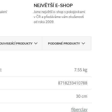
NEJVĚTŠÍ E-SHOP
alení
Jsme největší e-shop s pokojovkami
v ČR a předáváme vám zkušenosti
od roku 2009.
OUVISEJÍCÍ PRODUKTY
PODOBNÉ PRODUKTY
t
:
7.55 kg
8718233410788
30 cm
fiberclay